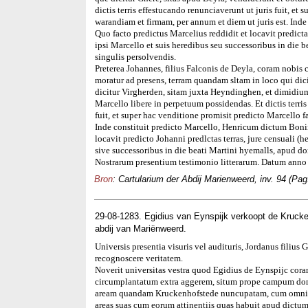
dictis terris effestucando renunciaverunt ut juris fuit, e
warandiam et firmam, per annum et diem ut juris est. Ind
Quo facto predictus Marcelius reddidit et locavit predicta
ipsi Marcello et suis heredibus seu successoribus in die 
singulis persolvendis.
Preterea Johannes, filius Falconis de Deyla, coram nobis
moratur ad presens, terram quandam sltam in loco qui di
dicitur Virgherden, sitam juxta Heyndinghen, et dimidium 
Marcello libere in perpetuum possidendas. Et dictis terri
fuit, et super hac venditione promisit predicto Marcello 
Inde constituit predicto Marcello, Henricum dictum Bonin
locavit predicto Johanni predlctas terras, jure censuali (h
sive successoribus in die beati Martini hyemalls, apud do
Nostrarum presentium testimonio litterarum. Datum anno
Bron
: Cartularium der Abdij Marienweerd, inv. 94 (Pag
29-08-1283. Egidius van Eynspijk verkoopt de Krucke
abdij van Mariënweerd.
Universis presentia visuris vel audituris, Jordanus filius
recognoscere veritatem.
Noverit universitas vestra quod Egidius de Eynspijc cor
circumplantatum extra aggerem, situm prope campum domini
aream quandam Kruckenhofstede nuncupatam, cum omnibus 
areas suas cum eorum attinentiis quas habuit apud dictum