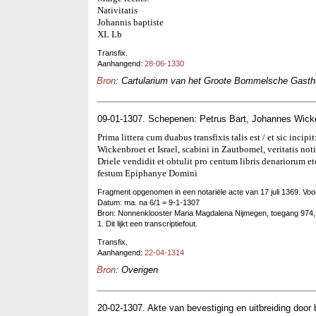
Nativitatis
Johannis baptiste
XL Lb
Transfix.
Aanhangend:
28-06-1330
Bron
: Cartularium van het Groote Bommelsche Gasthui
09-01-1307. Schepenen: Petrus Bart, Johannes Wicke
Prima littera cum duabus transfixis talis est / et sic incip
Wickenbroet et Israel, scabini in Zautbomel, veritatis no
Driele vendidit et obtulit pro centum libris denariorum e
festum Epiphanye Domini
Fragment opgenomen in een notariële acte van 17 juli 1369. Voo
Datum: ma. na 6/1 = 9-1-1307
Bron: Nonnenklooster Maria Magdalena Nijmegen, toegang 974, 
1. Dit lijkt een transcriptiefout.
Transfix.
Aanhangend:
22-04-1314
Bron
: Overigen
20-02-1307. Akte van bevestiging en uitbreiding doo