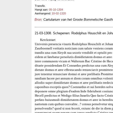
Transfix.
Hangt aan:
05-10-1304
Aanhangend:
10-02-1320
Bron
: Cartularium van het Groote Bommelsche Gasthui
21-03-1308. Schepenen: Rodolphus Houschilt en Jo
Kerckstraet
Universis presencia visuris Rodolphus Houschilt et Joha
Zautboemell veritatis noticiam cum salute veniens coram 
trandis una cum Aleydt sua uxoris vendidit et optulit pro
eidem ut fatebatur persolutis dimidietatem domus et aree 
inter communem vicum et Walterum Bac Cristine de Hecell
ditarie possidendam Et Conrardus predictus una cum Al
dietate domus et aree effestucando renunciavit promitten
jure tenentur renunciare domui et aree prelibatis Promitte
randiam facere per annum et diem coram omnibus volenti
allodio super dimidietate domus et aree prelibatis trede
caponibus exceptis quos? Coenrardus et sui heredes solven
deponere omne plegium d'eadem Inde fideiubent coniunct
Hecell predictus et Wedigo filius Israelis Quo facto Cris
prefato huiusmodi dimidietatem domus et aree in heredita
nariorum cum quibus convalite...? census persolvetur sing
persolvendis? quod si non fecerit, extunc de die in die
supercrescet quam penam cum censu predicto Cristina prefa