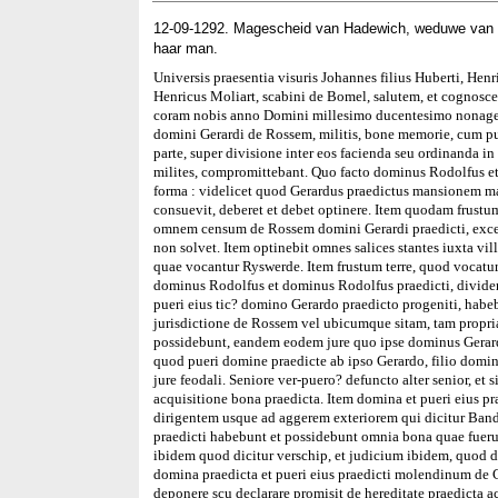
12-09-1292. Magescheid van Hadewich, weduwe van h
haar man.
Universis praesentia visuris Johannes filius Huberti, Hen
Henricus Moliart, scabini de Bomel, salutem, et cognosce
coram nobis anno Domini millesimo ducentesimo nonages
domini Gerardi de Rossem, militis, bone memorie, cum puer
parte, super divisione inter eos facienda seu ordinand
milites, compromittebant. Quo facto dominus Rodolfus et
forma : videlicet quod Gerardus praedictus mansionem 
consuevit, deberet et debet optinere. Item quodam frustum
omnem censum de Rossem domini Gerardi praedicti, excep
non solvet. Item optinebit omnes salices stantes iuxta 
quae vocantur Ryswerde. Item frustum terre, quod vocatur
dominus Rodolfus et dominus Rodolfus praedicti, dividen
pueri eius tic? domino Gerardo praedicto progeniti, hab
jurisdictione de Rossem vel ubicumque sitam, tam propri
possidebunt, eandem eodem jure quo ipse dominus Gerard
quod pueri domine praedicte ab ipso Gerardo, filio domini
jure feodali. Seniore ver-puero? defuncto alter senior, et
acquisitione bona praedicta. Item domina et pueri eius p
dirigentem usque ad aggerem exteriorem qui dicitur Bandi
praedicti habebunt et possidebunt omnia bona quae fuerun
ibidem quod dicitur verschip, et judicium ibidem, quod 
domina praedicta et pueri eius praedicti molendinum de 
deponere scu declarare promisit de hereditate praedicta 