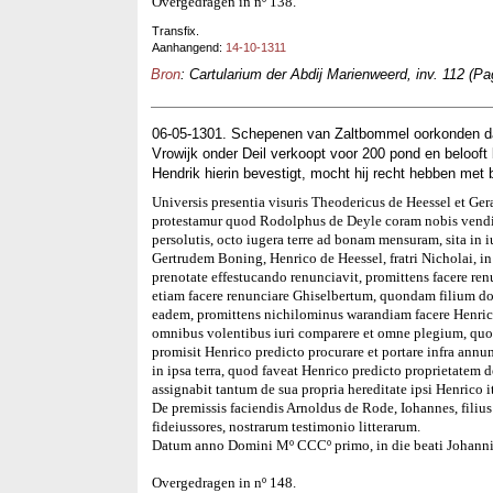
Overgedragen in nº 138.
Transfix.
Aanhangend:
14-10-1311
Bron
: Cartularium der Abdij Marienweerd, inv. 112 (Pa
06-05-1301. Schepenen van Zaltbommel oorkonden dat
Vrowijk onder Deil verkoopt voor 200 pond en belooft
Hendrik hierin bevestigt, mocht hij recht hebben met b
Universis presentia visuris Theodericus de Heessel et Ger
protestamur quod Rodolphus de Deyle coram nobis vendidi
persolutis, octo iugera terre ad bonam mensuram, sita in 
Gertrudem Boning, Henrico de Heessel, fratri Nicholai, in
prenotate effestucando renunciavit, promittens facere ren
etiam facere renunciare Ghiselbertum, quondam filium domi
eadem, promittens nichilominus warandiam facere Henrico 
omnibus volentibus iuri comparere et omne plegium, quod
promisit Henrico predicto procurare et portare infra annu
in ipsa terra, quod faveat Henrico predicto proprietatem 
assignabit tantum de sua propria hereditate ipsi Henrico
De premissis faciendis Arnoldus de Rode, Iohannes, filiu
fideiussores, nostrarum testimonio litterarum.
Datum anno Domini Mº CCCº primo, in die beati Johanni
Overgedragen in nº 148.