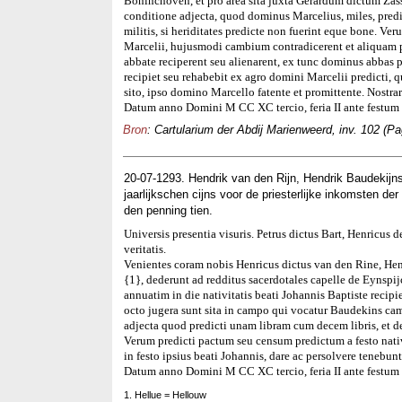
Boninchoven, et pro area sita juxta Gerardum dictum Zasse
conditione adjecta, quod dominus Marcelius, miles, predic
militis, si heriditates predicte non fuerint eque bone. Ve
Marcelii, hujusmodi cambium contradicerent et aliquam pa
abbate reciperent seu alienarent, ex tunc dominus abbas p
recipiet seu rehabebit ex agro domini Marcelii predicti, q
sito, ipso domino Marcello fatente et promittente. Nostra
Datum anno Domini M CC XC tercio, feria II ante festum
Bron
: Cartularium der Abdij Marienweerd, inv. 102 (Pa
20-07-1293. Hendrik van den Rijn, Hendrik Baudekijns
jaarlijkschen cijns voor de priesterlijke inkomsten de
den penning tien.
Universis presentia visuris. Petrus dictus Bart, Henricus
veritatis.
Venientes coram nobis Henricus dictus van den Rine, Henr
{1}, dederunt ad redditus sacerdotales capelle de Eynspi
annuatim in die nativitatis beati Johannis Baptiste recipie
octo jugera sunt sita in campo qui vocatur Baudekins ca
adjecta quod predicti unam libram cum decem libris, et d
Verum predicti pactum seu censum predictum a festo nati
in festo ipsius beati Johannis, dare ac persolvere tenebun
Datum anno Domini M CC XC tercio, feria II ante festum
1. Hellue = Hellouw