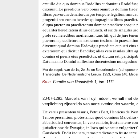
erat illo die quo dominus Rodolfus et dominus Rodolfus 
dixerunt. De praedictis vero bonis omnibus domina Hadew
libras parvorum denariorum pro tempore legalium annuat
progeniti seu eorum heredes quinquaginta libras praedicta
aliqua puerorum praedictorum domine praedicte absque prol
equaliter hereditatem illius defuncti, et sic de singulis
prole seu heredibus morirentus, tunc hii, qui de jure tene
puerorum praedictorum nostrarum testimonio praesentium
dixerunt quod domina Hadewigis praedicta et pueri eius 
exteriorem qui dicitur Bandike; alias vero insulas ultra
domina et pueris eius praedictus, ut dictum est, participab
Datum anno Domini millesimo ducentesimo nonagesimo se
Met de zegels van de 1e, 2e, 3e en 5e oorkonders (schepenen
Transcriptie: De Nederlandsche Leeuw, 1953, kolom 148. Met e
Bron
: Familie van Randwijck 1, inv. 1111
20-07-1293. Marcelis van Tuyl, ridder., verruilt met 
verplichting zijnerzijds van aanzuivering der waarde, 
Universis presentem visuris, Petrus Bart, Henricus de Wer
Tenore presentium protestamur quod dominus Marcelius de
abbatis dicti conventus, in vero cambio, frustum terre c
jurisdictione de Eynspijc, in loco qui vocatur vulgariter
Gansberch. Dedit inquam, terras predictas pro frusto terre