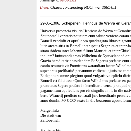
Aanhangend:
02-08-1312
Bron
: Charterverzameling RDO, inv. 2851-0.1
29-06-1306. Schepenen: Henricus de Werva en Gera
Universis presencia visuris Henricus de Werva et Gerardu
Zautbomell veritatis noticiam cum salute veniens coram
Bomell vendidit et optulit pro quadraginta libras nigror
lutis aream sitis in Bomell inter ipsius Segerum et inter
sitam ibidem inter Johenni filium Mauricij et inter Ghise
inquam? huiusmodi areas Wilhelmo de Nyuwelant ad opus
Gravia hereditarie possidendam Et Segerus prefatus cum ux
cando renunciavit Promittens warandiam facere Wilhelmo 
super areis prelibatis? per annum et diem ut juris est co
Et deponere omne plegium quod vulgarit voirplicht dicit
Bomell est fideiussor Quo facto Wilhelmus prefatus ex par
prenotatas Segero prefato in hereditario censu pro quadr
pagamentum equivalens pro eis singulis annis in die nati
berto Witmerij predicto censuali jure hereditarie persol
anno domini Mº CCCº sexto in die beatorum apostolorum 
Marge links:
Die stadt van
Zaltboemell
Marge rechts: