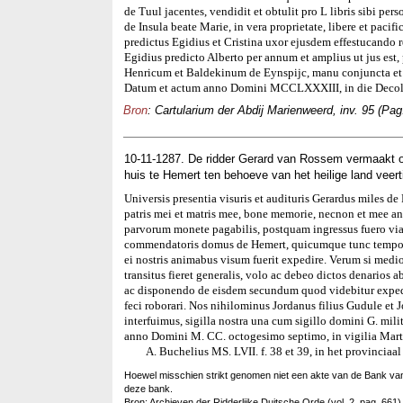
de Tuul jacentes, vendidit et obtulit pro L libris sibi pers
de Insula beate Marie, in vera proprietate, libere et paci
predictus Egidius et Cristina uxor ejusdem effestucando re
Egidius predicto Alberto per annum et amplius ut jus est,
Henricum et Baldekinum de Eynspijc, manu conjuncta et i
Datum et actum anno Domini MCCLXXXIII, in die Decolla
Bron
: Cartularium der Abdij Marienweerd, inv. 95 (Pag
10-11-1287. De ridder Gerard van Rossem vermaakt 
huis te Hemert ten behoeve van het heilige land veer
Universis presentia visuris et audituris Gerardus miles 
patris mei et matris mee, bone memorie, necnon et mee an
parvorum monete pagabilis, postquam ingressus fuero vi
commendatoris domus de Hemert, quicumque tunc temporis f
ei nostris animabus visum fuerit expedire. Verum si med
transitus fieret generalis, volo ac debeo dictos denario
ac disponendo de eisdem secundum quod videbitur expedi
feci roborari. Nos nihilominus Jordanus filius Gudule et J
interfuimus, sigilla nostra una cum sigillo domini G. mil
anno Domini M. CC. octogesimo septimo, in vigilia Marti
A. Buchelius MS. LVII. f. 38 et 39, in het provinciaal a
Hoewel misschien strikt genomen niet een akte van de Bank va
deze bank.
Bron: Archieven der Ridderlijke Duitsche Orde (vol. 2, pag. 661)