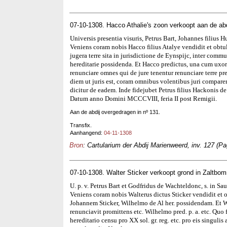
07-10-1308. Hacco Athalie's zoon verkoopt aan de ab
Universis presentia visuris, Petrus Bart, Johannes filius H
Veniens coram nobis Hacco filius Atalye vendidit et obtul
jugera terre sita in jurisdictione de Eynspijc, inter co
hereditarie possidenda. Et Hacco predictus, una cum uxor
renunciare omnes qui de jure tenentur renunciare terre p
diem ut juris est, coram omnibus volentibus juri compar
dicitur de eadem. Inde fidejubet Petrus filius Hackonis d
Datum anno Domini MCCCVIII, feria II post Remigii.
Aan de abdij overgedragen in nº 131.
Transfix.
Aanhangend:
04-11-1308
Bron
: Cartularium der Abdij Marienweerd, inv. 127 (Pa
07-10-1308. Walter Sticker verkoopt grond in Zaltbom
U. p. v. Petrus Bart et Godfridus de Wachteldonc, s. in Saut
Veniens coram nobis Walterus dictus Sticker vendidit et o.
Johannem Sticker, Wilhelmo de Al her. possidendam. Et W
renunciavit promittens etc. Wilhelmo pred. p. a. etc. Quo
hereditario censu pro XX sol. gr. reg. etc. pro eis singuli