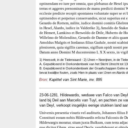
optinendam eo iure per omnia, quo plebanus de Hesel ipsa
terras et aggeres prenominatos de manu predicti domini Wi
ecclesie predicte recepit spontanea voluntate super se et
optinendos et perpetuo conservandos, sicut superius est ex
Gerardo de Rottem, milite, iudice domini comitis Ghelrens
in Hesel, Alardo, iudice in Valderike 3), Arnoldo de Stak
de Hemert, Lamkino et Berwoldo de Drile, Huberto de Hor
Willelmo de Molendino, Gerardo de Damme et aliis quamplur
Arnoldus Malgris et Iordanus filius Gudule, nostri scabin
pleniorem, quia sigillis caremus, sigillum opidi nostri 
Datum anno Domini M ducentesimo L X X sexto, in vigilia
1) Heesselt, in de Tielerwaard - 2) IJnen = Neerijnen, in de Tiele
A. Gepubliceerd in Oorkondenboek van het Sticht Utrecht tot 130
B. Gepubliceerd in Oorkondenboek der Graafschappen Gelre en Zu
bevat kwalijke fouten, zoals Hien in plaats van IJnen en Alardo 
Bron
: Kapittel van Sint Marie, inv. 895
23-06-1281. HiIdewardis, weduwe van FaIco van Deyl,
land bij Deil aan Marcelis van Tuyl, en pachten ze v
van Deyl, verkoopt insgelijks eenige stukken land aa
Universis presentia visuris vel audituris, Johannes filius 
Constituti eoram nobis Hildewardis relicta Falconis de De
Hildewargis moratur, sitam juxta Bulkum, cum terra adjac
que dicitur Ghere, sitas apud Deyla, vendiderunt et obtul