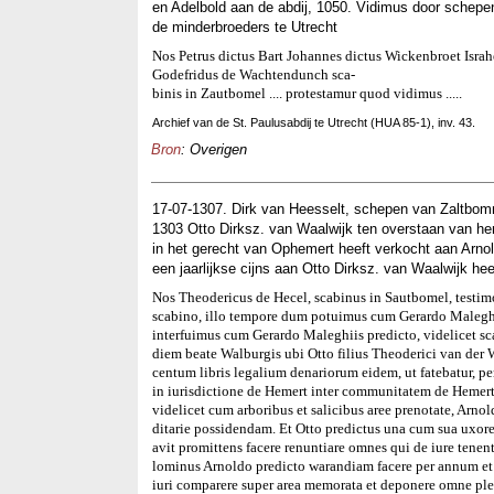
en Adelbold aan de abdij, 1050. Vidimus door schep
de minderbroeders te Utrecht
Nos Petrus dictus Bart Johannes dictus Wickenbroet Isra
Godefridus de Wachtendunch sca-
binis in Zautbomel .... protestamur quod vidimus .....
Archief van de St. Paulusabdij te Utrecht (HUA 85-1), inv. 43.
Bron
: Overigen
17-07-1307. Dirk van Heesselt, schepen van Zaltbomm
1303 Otto Dirksz. van Waalwijk ten overstaan van h
in het gerecht van Ophemert heeft verkocht aan Arnol
een jaarlijkse cijns aan Otto Dirksz. van Waalwijk he
Nos Theodericus de Hecel, scabinus in Sautbomel, test
scabino, illo tempore dum potuimus cum Gerardo Maleghi
interfuimus cum Gerardo Maleghiis predicto, videlicet s
diem beate Walburgis ubi Otto filius Theoderici van der W
centum libris legalium denariorum eidem, ut fatebatur, pe
in iurisdictione de Hemert inter communitatem de Hemert
videlicet cum arboribus et salicibus aree prenotate, Arno
ditarie possidendam. Et Otto predictus una cum sua uxor
avit promittens facere renuntiare omnes qui de iure tenent
lominus Arnoldo predicto warandiam facere per annum et 
iuri comparere super area memorata et deponere omne ple