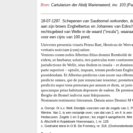
Bron
: Cartularium der Abdij Marienweerd, inv. 103 (Pa
18-07-1297. Schepenen van Sautbomel oorkonden, dat
aan zijn broers Enghelbertus en Johannes van Edinch
rechtsgebied van Welle in de waard ("insula"), waara
voor een cijns van 100 pond,
Universis presentia visuris Petrus Bart, Henricus de Wer
veritatis noticiam (cum) salute.
Veniens coram nobis Albertus filius domini Remboldi de V
eidem, ut fatebatur, solutis, tres particulas terre contin
jurisdictione de Welle, sitas ibidem in insula – et dominu
parte superiori – optulit, inquam‚ terram predictam Enghel
possidendam. Et Albertus predictus cum uxore sua effestu
predicte omnes, qui de jure renunciare tenentur; promitt
predictis super terra prenotata per annum et diem‚ ut jur
quocunque prius habitum deponere de eadem. De premissis 
Berghe de Bomel indivisi sunt fidejussores.
Nostrarum testimonio litterarum. Datum anno Domini M 
a. Oorspr. IX s.v. Well. Destijds voorzien van de zegels van 1
Werine. Van 1. is een restantje over; van dat van 2. en 4. is een 
Hedacusen. Zegels 1 en 3 gerest.; los zegel 4 aangehecht. Met t
b. Afschrift in Kopieboek Hoevenaars, I, nr. 129.
c. Gedrukte tekst in O.B. De Fremery, nr. 316. {Oorkondenboe