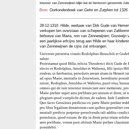
klooster van Zennewijnen blijkt dat de hierboven genoemde Jutt
Bron
: Oorkondenboek van Gelre en Zutphen tot 1326 
28-12-1310. Hilde, weduwe van Dirk Gude van Hemert,
verkopen ten overstaan van schepenen van Zaltbomme
behoeve van Maria, non van Zennewijnen; Gozewijn v
een jaarlijkse erfcijns terug aan Hilde en haar kinder
van Zennewijnen de cijns zal ontvangen.
Universis presentia visuris Rodolphus Houschilt et Godef
salute.
Protestamur quod Hilla, relicta Theoderici dicti Gude de 
electo et Rodolphus, Arnoldus et Walterus, filii ipsius H
eisdem, ut fatebantur, persolutis aream sitam in Hemert i
ad opus Marie, monialis in Zenewinen, hereditarie posside
tutore, Rodophus, Arnoldus et Walterus, pueri eius, huiu
omnes qui de iure tenentur renunciare aree memorate, pr
Marie prefate super area prelibata per annum et diem, ut
plegium quod voreplicht dicitur, de eadem. Inde Lambertu
Quo facto Goswinus predictus ex parte Marie prefate reddi
pro libra legalium denariorum cum quibus generaliter cens
moniali predicte perpetue persolvenda tali addita condici
persolutus, quod extunc de die in diem pena trium solido
aree prelibate, verum post obitum Marie prefate claust
possidebit.