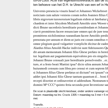
05-05-1305. Acte van eigendomsoverdracht aan de s
ten behoeve van het D.H. te Utrecht van een erf in 
Universis presencia visuris Israel et Johannes Wickebroet
noticiam cum salute veniens coram nobis Joannes filius G
libris nig
rorum
tur
onensium
legalium eidem ut fatebatur p
chardem et inter Aleydem Muliardi Arnoldo uten Wuwer 
dicti Brune sacerdotis hereditarie possidendam et Johann
ciavit promittens facere renunciare omnes qui de jure tene
promittens nichilominus warandiam facere Arnoldo predi
prenotata per annum et diem ut juris est coram omnibus v
omne plegium quod vulgariter voreplicht dicitur de eade
Alardus filius Arnoldi Hacke indivisi sunt fideiussores Q
dit aream memoratam Johanni filio Ghese prefato in heredit
tur. legalium aut pagamentum equivalens pro eis singulis
Johanni Brune censuali jure hereditarie persolvendis ...er.
turo, et a festo beati Martini ipsa? dicto ultra annum Joh
huiusmodi censum cum libra pro censui et cum septem lib
si Johannes filius Ghese prefatus ut dictum? est ipsum
addet ipsi Johanni filio Ghese tantum quantum d.... boni 
recepti dixerint et ordinaverint ei addendum. Nostrarum 
domini Mº CCCº quinto feria secunda post Inventione sa
De scan is plaatselijk slecht leesbaar, onder andere vanwege v
Datum: maandag na Inv. Crucis 1305 = maandag na 3 mei = 5 mei
mei.
Transfix.