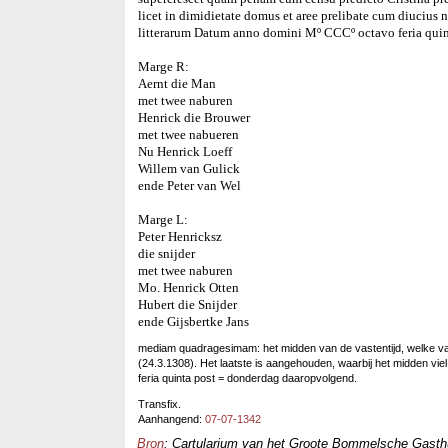
licet in dimidietate domus et aree prelibate cum diucius 
litterarum Datum anno domini Mº CCCº octavo feria qu
Marge R:
Aernt die Man
met twee naburen
Henrick die Brouwer
met twee nabueren
Nu Henrick Loeff
Willem van Gulick
ende Peter van Wel
Marge L:
Peter Henricksz
die snijder
met twee naburen
Mo. Henrick Otten
Hubert die Snijder
ende Gijsbertke Jans
mediam quadragesimam: het midden van de vastentijd, welke valt
(24.3.1308). Het laatste is aangehouden, waarbij het midden vie
feria quinta post = donderdag daaropvolgend.
Transfix.
Aanhangend:
07-07-1342
Bron
: Cartularium van het Groote Bommelsche Gasthui