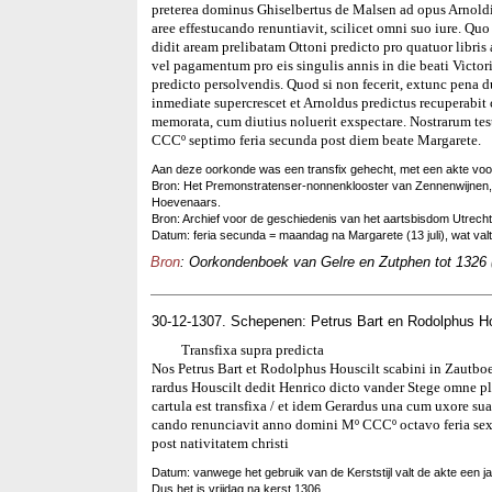
preterea dominus Ghiselbertus de Malsen ad opus Arnold
aree effestucando renuntiavit, scilicet omni suo iure. Quo
didit aream prelibatam Ottoni predicto pro quatuor libr
vel pagamentum pro eis singulis annis in die beati Victo
predicto persolvendis. Quod si non fecerit, extunc pena
inmediate supercrescet et Arnoldus predictus recuperabi
memorata, cum diutius noluerit exspectare. Nostrarum t
CCCº septimo feria secunda post diem beate Margarete.
Aan deze oorkonde was een transfix gehecht, met een akte voor
Bron: Het Premonstratenser-nonnenklooster van Zennenwijnen, of
Hoevenaars.
Bron: Archief voor de geschiedenis van het aartsbisdom Utrecht
Datum: feria secunda = maandag na Margarete (13 juli), wat valt o
Bron
: Oorkondenboek van Gelre en Zutphen tot 1326 
30-12-1307. Schepenen: Petrus Bart en Rodolphus Ho
Transfixa supra predicta
Nos Petrus Bart et Rodolphus Houscilt scabini in Zautbo
rardus Houscilt dedit Henrico dicto vander Stege omne pl
cartula est transfixa / et idem Gerardus una cum uxore su
cando renunciavit anno domini Mº CCCº octavo feria sex
post nativitatem christi
Datum: vanwege het gebruik van de Kerststijl valt de akte een j
Dus het is vrijdag na kerst 1306.