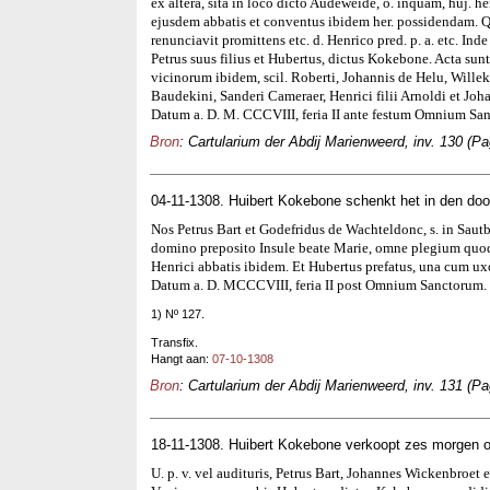
ex altera, sita in loco dicto Audeweide, o. inquam, huj. h
ejusdem abbatis et conventus ibidem her. possidendam. Q
renunciavit promittens etc. d. Henrico pred. p. a. etc. In
Petrus suus filius et Hubertus, dictus Kokebone. Acta sunt
vicinorum ibidem, scil. Roberti, Johannis de Helu, Willeki
Baudekini, Sanderi Cameraer, Henrici filii Arnoldi et Johann
Datum a. D. M. CCCVIII, feria II ante festum Omnium Sa
Bron
: Cartularium der Abdij Marienweerd, inv. 130 (Pa
04-11-1308. Huibert Kokebone schenkt het in den door
Nos Petrus Bart et Godefridus de Wachteldonc, s. in Sau
domino preposito Insule beate Marie, omne plegium quod co
Henrici abbatis ibidem. Et Hubertus prefatus, una cum uxor
Datum a. D. MCCCVIII, feria II post Omnium Sanctorum.
1) Nº 127.
Transfix.
Hangt aan:
07-10-1308
Bron
: Cartularium der Abdij Marienweerd, inv. 131 (Pa
18-11-1308. Huibert Kokebone verkoopt zes morgen o
U. p. v. vel audituris, Petrus Bart, Johannes Wickenbroet e