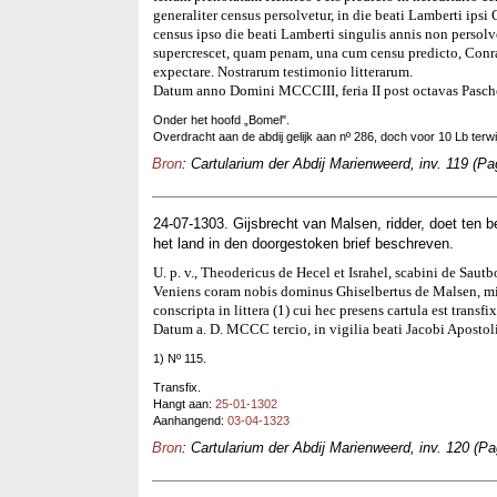
generaliter census persolvetur, in die beati Lamberti ipsi
census ipso die beati Lamberti singulis annis non persol
supercrescet, quam penam, una cum censu predicto, Conra
expectare. Nostrarum testimonio litterarum.
Datum anno Domini MCCCIII, feria II post octavas Pasch
Onder het hoofd „Bomel".
Overdracht aan de abdij gelijk aan nº 286, doch voor 10 Lb terwi
Bron
: Cartularium der Abdij Marienweerd, inv. 119 (Pa
24-07-1303. Gijsbrecht van Malsen, ridder, doet ten 
het land in den doorgestoken brief beschreven.
U. p. v., Theodericus de Hecel et Israhel, scabini de Sautbom
Veniens coram nobis dominus Ghiselbertus de Malsen, mile
conscripta in littera (1) cui hec presens cartula est transf
Datum a. D. MCCC tercio, in vigilia beati Jacobi Apostoli
1) Nº 115.
Transfix.
Hangt aan:
25-01-1302
Aanhangend:
03-04-1323
Bron
: Cartularium der Abdij Marienweerd, inv. 120 (Pa