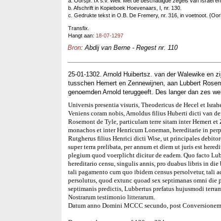
a. Oorspr. IX s.v. Well. Met de beschadigde zegels van Israel 
b. Afschrift in Kopieboek Hoevenaars, I, nr. 130.
c. Gedrukte tekst in O.B. De Fremery, nr. 316, in voetnoot. {
Transfix.
Hangt aan:
18-07-1297
Bron
: Abdij van Berne - Regest nr. 110
25-01-1302. Arnold Huibertsz. van der Walewike en z
tusschen Hemert en Zennewijnen, aan Lubbert Rosemont
genoemden Arnold teruggeeft. Des langer dan zes weke
Universis presentia visuris, Theodericus de Hecel et Israh
Veniens coram nobis, Arnoldus filius Huberti dicti van d
Rosemont de Tyle, particulam terre sitam inter Hemert et 
monachos et inter Henricum Loneman, hereditarie in per
Rutgherus filius Henrici dicti Wise, ut principales debit
super terra prelibata, per annum et diem ut juris est her
plegium quod voerplicht dicitur de eadem. Quo facto Lubb
hereditario censu, singulis annis, pro duabus libris in die
tali pagamento cum quo ibidem census persolvetur, tali ad
persolutus, quod extunc quoad sex septimanas omni die pe
septimanis predictis, Lubbertus prefatus hujusmodi terra
Nostrarum testimonio litterarum.
Datum anno Domini MCCC secundo, post Conversionem b