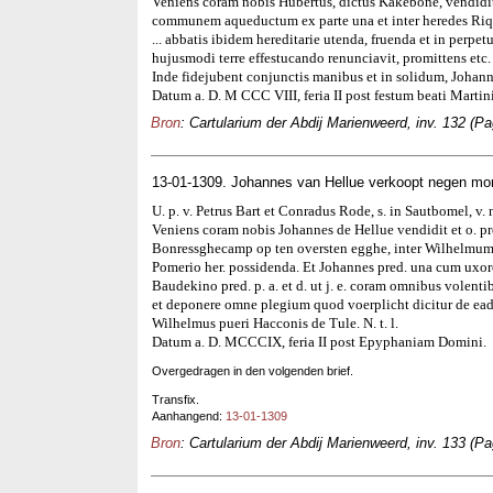
Veniens coram nobis Hubertus, dictus Kakebone, vendidit et o
communem aqueductum ex parte una et inter heredes Riquini
... abbatis ibidem hereditarie utenda, fruenda et in perp
hujusmodi terre effestucando renunciavit, promittens etc. d
Inde fidejubent conjunctis manibus et in solidum, Johannes
Datum a. D. M CCC VIII, feria II post festum beati Martin
Bron
: Cartularium der Abdij Marienweerd, inv. 132 (Pa
13-01-1309. Johannes van Hellue verkoopt negen mo
U. p. v. Petrus Bart et Conradus Rode, s. in Sautbomel, v. n.
Veniens coram nobis Johannes de Hellue vendidit et o. pro CC
Bonressghecamp op ten oversten egghe, inter Wilhelmum 
Pomerio her. possidenda. Et Johannes pred. una cum uxore
Baudekino pred. p. a. et d. ut j. e. coram omnibus volent
et deponere omne plegium quod voerplicht dicitur de ead
Wilhelmus pueri Hacconis de Tule. N. t. l.
Datum a. D. MCCCIX, feria II post Epyphaniam Domini.
Overgedragen in den volgenden brief.
Transfix.
Aanhangend:
13-01-1309
Bron
: Cartularium der Abdij Marienweerd, inv. 133 (Pa