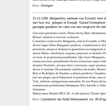
Bron
: Overigen
21-12-1290. Margaretha, weduwe van Everard, hare d
een huis enz. gelegen te Enspijk. Gerard Groteghen
gezegde goederen ter zake van een borgtocht ten beh
Universis presentia visuris. Petrus dictus Bart, Hermannus
Bomel, salutem et noscere veritatem.
Constituti coram nobis Margareta, relicta Everardi, et His
dictus Gaper filius Margarete predicte, vendiderunt et ob
persolutis, aream et domum et granarium seu bargonem eor
sancte Marie, obtulerunt, inquam, preposito et domino Flo
ecclesie in perpetuum possidendas. Quo facto Margareta, 
renunciaverunt, promittentes facere renunciare super eisd
domino Florentio, ad opus dicti conventus, super premis
facere et tutelam. De premissis omnibus faciendis, Henric
Bart et Rodolpho de Husden, scabinis predictis, Gerardu
juri seu plegio quod habuerunt in premissis domo, area 
Tule, militem, attingentium annuatim. Et nos Petrus dictu
testimonium perhibuimus Hermanno filio Arnoldi et Johann
litterarum.
Datum anno Domini MCCXC, in die (sancti) Thome Apos
Bron
: Cartularium der Abdij Marienweerd, inv. 99 (Pag