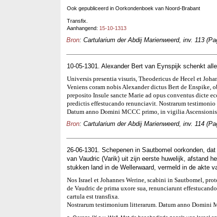
Ook gepubliceerd in Oorkondenboek van Noord-Brabant
Transfix.
Aanhangend:
15-10-1313
Bron
: Cartularium der Abdij Marienweerd, inv. 113 (Pa
10-05-1301. Alexander Bert van Eynspijk schenkt alle
Universis presentia visuris, Theodericus de Hecel et Joha
Veniens coram nobis Alexander dictus Bert de Enspike, o
preposito Insule sancte Marie ad opus conventus dicte ec
predictis effestucando renunciavit. Nostrarum testimonio 
Datum anno Domini MCCC primo, in vigilia Ascensionis
Bron
: Cartularium der Abdij Marienweerd, inv. 114 (Pa
26-06-1301. Schepenen in Sautbomel oorkonden, dat 
van Vaudric (Varik) uit zijn eerste huwelijk, afstand
stukken land in de Wellerwaard, vermeld in de akte va
Nos Israel et Johannes Werine, scabini in Sautbomel, pro
de Vaudric de prima uxore sua, renunciarunt effestucando o
cartula est transfixa.
Nostrarum testimonium litterarum. Datum anno Domini M 