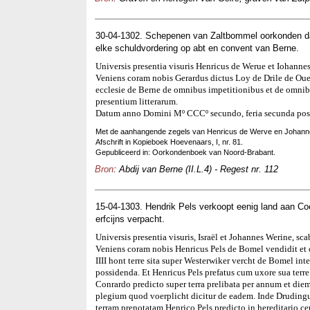
30-04-1302. Schepenen van Zaltbommel oorkonden da
elke schuldvordering op abt en convent van Berne.
Universis presentia visuris Henricus de Werue et Iohannes
Veniens coram nobis Gerardus dictus Loy de Drile de Oue
ecclesie de Berne de omnibus impetitionibus et de omnibu
presentium litterarum.
Datum anno Domini Mº CCCº secundo, feria secunda pos
Met de aanhangende zegels van Henricus de Werve en Johann
Afschrift in Kopieboek Hoevenaars, I, nr. 81.
Gepubliceerd in: Oorkondenboek van Noord-Brabant.
Bron
: Abdij van Berne (II.L.4) - Regest nr. 112
15-04-1303. Hendrik Pels verkoopt eenig land aan Co
erfcijns verpacht.
Universis presentia visuris, Israël et Johannes Werine, sc
Veniens coram nobis Henricus Pels de Bomel vendidit et o
IIII hont terre sita super Westerwiker vercht de Bomel in
possidenda. Et Henricus Pels prefatus cum uxore sua terr
Conrardo predicto super terra prelibata per annum et die
plegium quod voerplicht dicitur de eadem. Inde Drudingus 
terram prenotatam Henrico Pels predicto in hereditario c