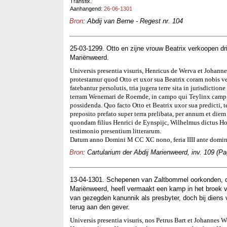
Transfix.
Aanhangend:
26-06-1301
Bron
: Abdij van Berne - Regest nr. 104
25-03-1299. Otto en zijne vrouw Beatrix verkoopen d
Mariënweerd.
Universis presentia visuris, Henricus de Werva et Johanne
protestamur quod Otto et uxor sua Beatrix coram nobis ve
fatebantur persolutis, tria jugera terre sita in jurisdicti
terram Wenemari de Roemde, in campo qui Teylinx camp nu
possidenda. Quo facto Otto et Beatrix uxor sua predicti, 
preposito prefato super terra prelibata, per annum et die
quondam filius Henrici de Eynspijc, Wilhelmus dictus Hol
testimonio presentium litterarum.
Datum anno Domini M CC XC nono, feria IIII ante domini
Bron
: Cartularium der Abdij Marienweerd, inv. 109 (Pa
13-04-1301. Schepenen van Zaltbommel oorkonden, da
Mariënweerd, heefl vermaakt een kamp in het broek va
van gezegden kanunnik als presbyter, doch bij diens 
terug aan den gever.
Universis presentia visuris, nos Petrus Bart et Johannes 