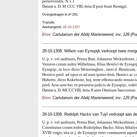
persolvendis. N. t. l.
Datum a. D. M CCC VIII, feria II post beati Remigii.
Overgedragen in nº 291.
Transfix.
Aanhangend:
28-10-1327
Bron
: Cartularium der Abdij Marienweerd, inv. 128 (Pa
28-10-1308. Willem van Eynspijk verkoopt twee morge
U. p. v. vel audituris, Petrus Bart, Johannes Wickenbroet, Jo
Veniens coram nobis Wilhelmus, filius Henrici de Eynspijc, v
Eynspijc, in loco dicto Westeringhen , inter d. Henricum,
Henrico pred. ad opus et ad usus ipsius dom. Henrici ac 
Huberto, dicto Kokebone, huj. terre effestucando renuncia
pred. Acta sunt hec in presentia judicis de Eynspijc, videl
Datum a. D. MCCCVIII, feria II ante Omnium Sanctorum.
Bron
: Cartularium der Abdij Marienweerd, inv. 129 (Pa
28-10-1308. Rodolph Hacko van Tuyl verkoopt aan de a
U. p. v. vel audituris, Petrus Bart, Johannes Wickenbroet, Jo
Constitutus coram nobis Rodolphus Hacko, filius Athalye de 
XVIII virgis, sita in j. de Eynspije inter communem aque