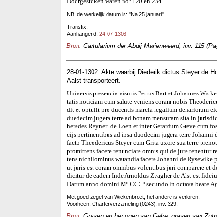
Doorgestoken waren noº 120 en 234.
NB. de werkelijk datum is: "Na 25 januari".
Transfix.
Aanhangend:
24-07-1303
Bron
: Cartularium der Abdij Marienweerd, inv. 115 (Pa
28-01-1302. Akte waarbij Diederik dictus Steyer de H
Aalst transporteert.
Universis presencia visuris Petrus Bart et Johannes Wick
tatis noticiam cum salute veniens coram nobis Theoderic
dit et optulit pro ducentis marcia legalium denariorum ei
duedecim jugera terre ad bonam mensuram sita in jurisdic
heredes Reyneri de Loen et inter Gerardum Greve cum fossi
cijs pertinentibus ad ipsa duodecim jugera terre Johanni
facto Theodericus Steyer cum Grita uxore sua terre preno
promittens facere renunciare omnis qui de jure tenentur r
tens nichilominus warandia facere Johanni de Rysewike pr
ut juris est coram omnibus volentibus juri comparere et
dicitur de eadem Inde Arnoldus Zvagher de Alst est fidei
Datum anno domini Mº CCCº secundo in octava beate Agn
Met goed zegel van Wickenbroet, het andere is verloren.
Voorheen: Charterverzameling (0243), inv. 329.
Bron
: Graven en hertogen van Gelre, graven van Zutp