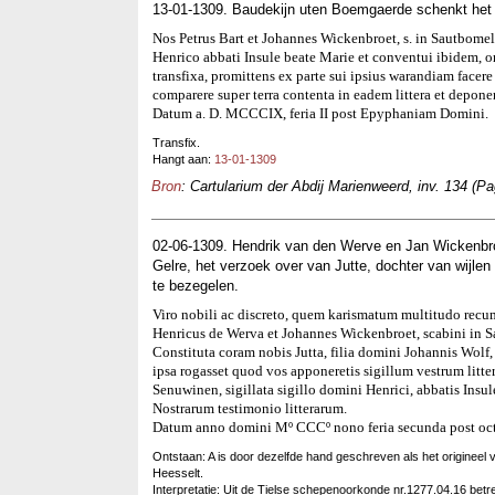
13-01-1309. Baudekijn uten Boemgaerde schenkt het i
Nos Petrus Bart et Johannes Wickenbroet, s. in Sautbome
Henrico abbati Insule beate Marie et conventui ibidem, om
transfixa, promittens ex parte sui ipsius warandiam facere 
comparere super terra contenta in eadem littera et depone
Datum a. D. MCCCIX, feria II post Epyphaniam Domini.
Transfix.
Hangt aan:
13-01-1309
Bron
: Cartularium der Abdij Marienweerd, inv. 134 (Pa
02-06-1309. Hendrik van den Werve en Jan Wickenbro
Gelre, het verzoek over van Jutte, dochter van wijle
te bezegelen.
Viro nobili ac discreto, quem karismatum multitudo rec
Henricus de Werva et Johannes Wickenbroet, scabini in Sa
Constituta coram nobis Jutta, filia domini Johannis Wolf
ipsa rogasset quod vos apponeretis sigillum vestrum litte
Senuwinen, sigillata sigillo domini Henrici, abbatis Insule
Nostrarum testimonio litterarum.
Datum anno domini Mº CCCº nono feria secunda post octav
Ontstaan: A is door dezelfde hand geschreven als het originee
Heesselt.
Interpretatie: Uit de Tielse schepenoorkonde nr.1277.04.16 betr