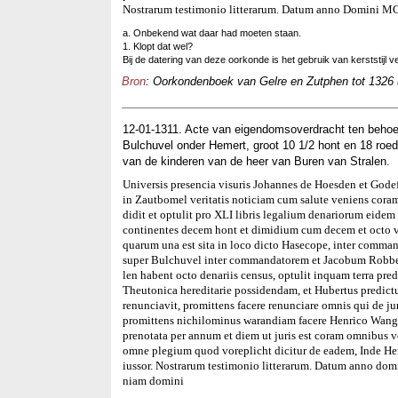
Nostrarum testimonio litterarum. Datum anno Domini M
a. Onbekend wat daar had moeten staan.
1. Klopt dat wel?
Bij de datering van deze oorkonde is het gebruik van kerststijl v
Bron
: Oorkondenboek van Gelre en Zutphen tot 1326 
12-01-1311. Acte van eigendomsoverdracht ten behoe
Bulchuvel onder Hemert, groot 10 1/2 hont en 18 roed
van de kinderen van de heer van Buren van Stralen.
Universis presencia visuris Johannes de Hoesden et Gode
in Zautbomel veritatis noticiam cum salute veniens cora
didit et optulit pro XLI libris legalium denariorum eidem u
continentes decem hont et dimidium cum decem et octo vir
quarum una est sita in loco dicto Hasecope, inter command
super Bulchuvel inter commandatorem et Jacobum Robbe, 
len habent octo denariis census, optulit inquam terra 
Theutonica hereditarie possidendam, et Hubertus predict
renunciavit, promittens facere renunciare omnis qui de jur
promittens nichilominus warandiam facere Henrico Wangh 
prenotata per annum et diem ut juris est coram omnibus v
omne plegium quod voreplicht dicitur de eadem, Inde Henri
iussor. Nostrarum testimonio litterarum. Datum anno dom
niam domini