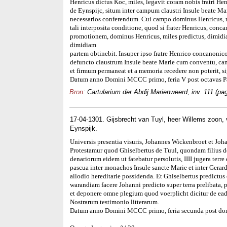
Henricus dictus Koc, miles, legavit coram nobis fratri H
de Eynspijc, situm inter campum claustri Insule beate Mar
necessarios conferendum. Cui campo dominus Henricus, mi
tali interposita conditione, quod si frater Henricus, conc
promotionem, dominus Henricus, miles predictus, dimidia
dimidiam
partem obtinebit. Insuper ipso fratre Henrico concanonic
defuncto claustrum Insule beate Marie cum conventu, cam
et firmum permaneat et a memoria recedere non poterit, si
Datum anno Domini MCCC primo, feria V post octavas P
Bron
: Cartularium der Abdij Marienweerd, inv. 111 (pag
17-04-1301. Gijsbrecht van Tuyl, heer Willems zoon,
Eynspijk.
Universis presentia visuris, Johannes Wickenbroet et Joh
Protestamur quod Ghiselbertus de Tuul, quondam filius do
denariorum eidem ut fatebatur persolutis, IIII jugera terr
pascua inter monachos Insule sancte Marie et inter Gera
allodio hereditarie possidenda. Et Ghiselbertus predictus
warandiam facere Johanni predicto super terra prelibata, 
et deponere omne plegium quod voerplicht dicitur de eade
Nostrarum testimonio litterarum.
Datum anno Domini MCCC primo, feria secunda post dom