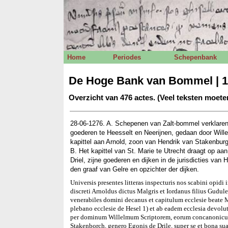
Home
Periodes
Schepenbank
De Hoge Bank van Bommel | 1
Overzicht van 476 actes. (Veel teksten moet
28-06-1276. A. Schepenen van Zalt-bommel verklaren,
goederen te Heesselt en Neerijnen, gedaan door Wille
kapittel aan Arnold, zoon van Hendrik van Stakenburg
B. Het kapittel van St. Marie te Utrecht draagt op 
Driel, zijne goederen en dijken in de jurisdicties van
den graaf van Gelre en opzichter der dijken.
Universis presentes litteras inspecturis nos scabini opid
discreti Arnoldus dictus Malgris et Iordanus filius Gudule
venerabiles domini decanus et capitulum ecclesie beate 
plebano ecclesie de Hesel 1) et ab eadem ecclesia devol
per dominum Willelmum Scriptorem, eorum concanonicum, p
Stakenborch, genero Egonis de Drile, super se et bona su