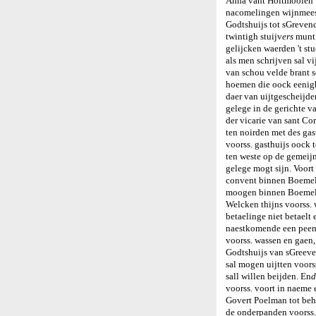
Anna vant Holtmoolen w
nacomelingen wijnmeest
Godtshuijs tot sGrevenda
twintigh stuijv
ers
munt 
gelijcken waerden 't st
als men schrijven sal vi
van schou velde brant s
hoemen die oock eenigh
daer van uijtgescheijden
gelege in de gerichte 
der vicarie van sant Co
ten noirden met des gas
voorss. gasthuijs oock 
ten weste op de gemeijn
gelege mogt sijn. Voort 
convent binnen Boemell 
moogen binnen Boemel
Welcken thijns voorss. 
betaelinge niet betaelt 
naestkomende een peen 
voorss. wassen en gaen,
Godtshuijs van sGreeve
sal mogen uijtten voors
sall willen beijden. En
d
voorss. voort in naeme 
Govert Poelman tot behoe
de onderpanden voorss. 