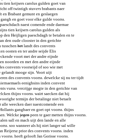
ns tien keijsers carolus gulden goet van
icht off twintigh stuv
ers
brabants naer
dt en Brabant gemunt en geslaegen
 gangh en goet voor elke gulde voorss.
 paeschdach naest comende ende daernae
hijns tien keijsers carolus gulden als
 op den Heijligen paeschdagh te betalen en te
van den oude clooster in den gerichte
n tusschen
het
landt des convents
ten oosten en ter andre seijde Elis
eckende voort met der andre eijnde
ten noorden en met den andre eijnde
des convents voorseijd of soo wie met
 gelandt mooge sijn. Voort uijt
ren des convents voorss. dewelcke sij nu ter tijdt
 hiernaemaels eenighsins inden convent
ents vurss. vercrijge mogte in den gerichte van
cken thijns voorss. wairt saecken dat hij
 voorighe termijn der betalinge niet betaelt
er alle weecken daer naestcomende een
Hollants gangbaer en goet opt voorss. thijns
en. Welcke
jegen
peen te gaer metten thijns voorss.
alen sall en mach uijt den lande en alle
orss. soo wanneer als hij niet langer sal wille
n Reijersz prior des convents voorss. inden
voorss. heeft gelooft Jan Gorisse voorss.