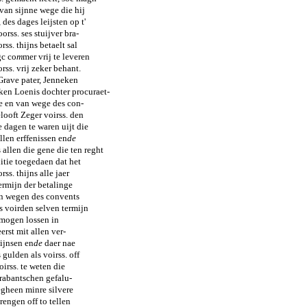
 van sijnne wege die hij
des dages leijsten op t'
rss. ses stuijver bra-
rss. thijns betaelt sal
c co
m
mer vrij te leveren
rss. vrij zeker behant.
Grave pater, Jenneken
ken Loenis dochter procuraet-
me en van wege des con-
looft Zeger voirss. den
e dagen te waren uijt die
llen erffenissen en
de
 allen die gene die ten reght
itie toegedaen dat het
ss. thijns alle jaer
ermijn der betalinge
an wegen des convents
rs voirden selven termijn
 mogen lossen in
erst mit allen ver-
ijnsen en
de
daer nae
 gulden als voirss. off
oirss. te weten die
Brabantschen gefalu-
egheen minre silvere
rengen off to tellen