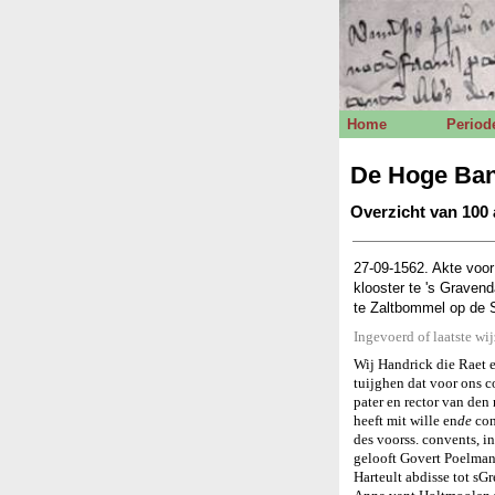
Home
Period
De Hoge Ba
Overzicht van 100 
27-09-1562. Akte voor
klooster te 's Graven
te Zaltbommel op de S
Ingevoerd of laatste wi
Wij Handrick die Raet 
tuijghen dat voor ons co
pater en rector van de
heeft mit wille en
de
con
des voorss. convents, i
gelooft Govert Poelman
Harteult abdisse tot sG