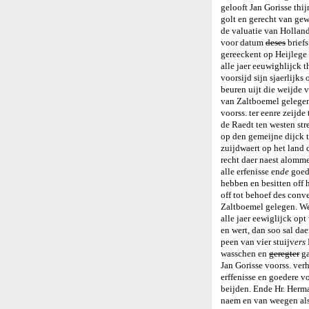
gelooft Jan Gorisse thij
golt en gerecht van gew
de valuatie van Hollan
voor datum
deses
briefs
gereeckent op Heijlege
alle jaer eeuwighlijck t
voorsijd sijn sjaerlijks
beuren uijt die weijde 
van Zaltboemel gelege
voorss. ter eenre zeijde 
de Raedt ten westen str
op den gemeijne dijck 
zuijdwaert op het land 
recht daer naest alomme
alle erfenisse en
de
goede
hebben en besitten off
off tot behoef des conv
Zaltboemel gelegen. Wel
alle jaer eewiglijck opt
en wert, dan soo sal da
peen van vier stuijv
ers
wasschen en
geregter
ga
Jan Gorisse voorss. verh
erffenisse en goedere vo
beijden. Ende Hr. Herma
naem en van weegen als 