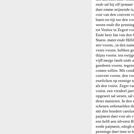
en
de
sal hij off ijemant
daer omme seijnende is, 
cost van den convent voo
bants ter tijt toe den voo
wesen en
de
die penning
tot Venloe in Zegert voo
En
de
heer Jan van den 
Staess. mater en
de
Hilli
ster voorss., in den na
vents voorss. hebben ge
thijns voorss. ten ewijg
vijff merge lanth en
de
a
guederen voorss. tegens
comen willen. Mit cond
convent voorss. den voor
ewelicken op eennige t
als den voirss. Zeger v
voirss. een vierdeel jae
opgeseet sal wesen, sal
deser manieren. In den e
schenen o
n
betaelden th
mit drie hondert carolus
paijment daer voir als v
een helft aen silveren 
eerde paijment, edogh 
penninge daer inne to b