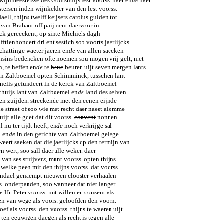
ijnmeestersse des Godtshuijs lest voorss. haer en
de
haer
ersen inden wijnkelder van den lest voorss.
ell, thijns twelff keijsers carolus gulden tot
van Brabant off paijment daervoor in
uck gereeckent, op sinte Michiels dagh
jfftienhondert dri ent sestich soo voorts jaerlijcks
chattinge waeter jaeren en
de
van allen saecken
sins bedencken ofte noemen sou mogen vrij gelt, niet
, te heffen en
de
te
beue
beuren uijt seven mergen lants
van Zaltboemel opten Schimminck, tusschen lant
rnelis gefundeert in de kerck van Zaltboemel
thuijs lant van Zaltboemel en
de
land des selven
ten zuijden, streckende met den eenen eijnde
e straet of soo wie met recht daer naest alomme
uijt alle goet dat dit voorss.
convent
nonnen
nu ter tijdt heeft, en
de
noch verkrijge sal
 en
de
in den gerichte van Zaltboemel gelege.
weert saeken dat die jaerlijcks op den termijn van
en wert, soo sall daer alle weken daer
van ses stuijv
ers
, munt voorss. opten thijns
 welke peen mit den thijns voorss. dat voorss.
ndael genaempt nieuwen clooster verhaalen
s. onderpanden, soo wanneer dat niet langer
e
Hr. Peter voorss. mit willen en consent als
en van wege als voors. geloofden den voorn.
f als voorss. den voorss. thijns te waeren uijt
ten eeuwigen daegen als recht is tegen alle