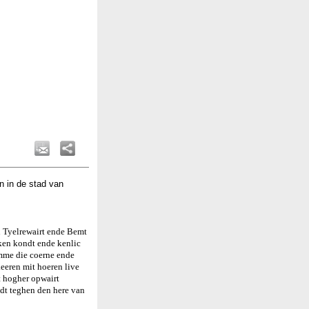
n in de stad van
n Tyelrewairt ende Bemt
aken kondt ende kenlic
mme die coerne ende
eeren mit hoeren live
t hogher opwairt
dt teghen den here van