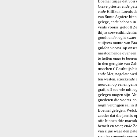
Boemel tuijge dat voir 
Grave priester en
de
pate
en
de
Hilliken Loenis do
van Sunte Agniete binn
gelege, en
de
hebben in
vents voorss. gelooft Z
thijns soeventhindenha
goudt en
de
reght swaer 
stuij
vers
munte van Brab
gul
den
voorss. op onse
naestcomende over een 
te heffen en
de
te bueren 
in den gerighte van Za
tusschen t' Gasthuijs b
en
de
Met, nagelate we
ten westen, strecken
de
m
noorden op eenen gemei
graft, off soe wie mit re
gelegen mogen sijn. Voir
guederen die voorss. con
nogh vercrijgen sal in 
Boemel gelegen. Welcke
zaecke dat die jaerlix o
ofte binnen drie maend
betaelt en waer, en
de
Ze
van sijne wege den pate
ster des convents voors