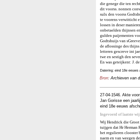
die genege die ten rec
dit voorss. nonnen conv
sulx den voorss Godtshu
te voorens verwitticht 
lossen in deser maniere
onbetaelden thijnsen e
gulden paijementen voor
Godtshuijs van sGreeve
de aflossinge des thijns
letteren gescreve int ja
twe en sestigh den sev
En was geteijkent: J. de
Datering: eind 18e eeuws a
Bron
: Archieven van 
27-04-1546. Akte voor
Jan Gorisse een jaarli
eind 18e eeuws afschri
Ingevoerd of laatste wi
Wij Hendrick die Groot 
tuijgen dat Hr Herman R
het regulieren clooster
naem en van weegen de 