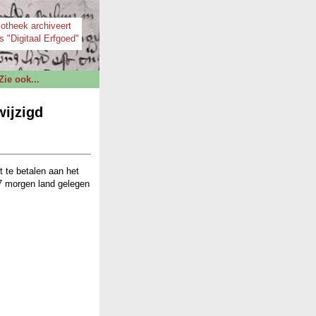
iotheek archiveert
s "Digitaal Erfgoed"
Zie ook...
wijzigd
 te betalen aan het
 7 morgen land gelegen