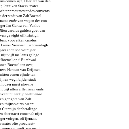
ons comen sijn, Heer Jan van den
r, Jenniken Staess. mater
chter procuraester des convents
e der stadt van ZaltBoemel
 name en
de
van wegen des con-
eger Jan Gertsz van Venloe
l
ffen carolus gulden goet van
van gewight off twintigh
ant voor elken carolus
r Liever Vrouwen Lichtmisdagh
jaer en
de
soe voirt jaerl.
uijt vijff mr. lants gelege
ltBoemel op t' Burchwal
innen Boemel ten oest,
duwe Herman van Deijnsen
itten eenen eijnde ten
jnen wegh bijder stadt
ght daer naest alo
m
me
t uijt allen erffenissen en
de
vent nu ter tijt heeftt en
de
den gerighte van Zalt-
n thijns voirss. weert
p t' termijn der betalinge
en daer naest comen
de
nijet
ger voirgen. off ijemant
r mater ofte procuraet-
s. gemaent heeft, soe magh