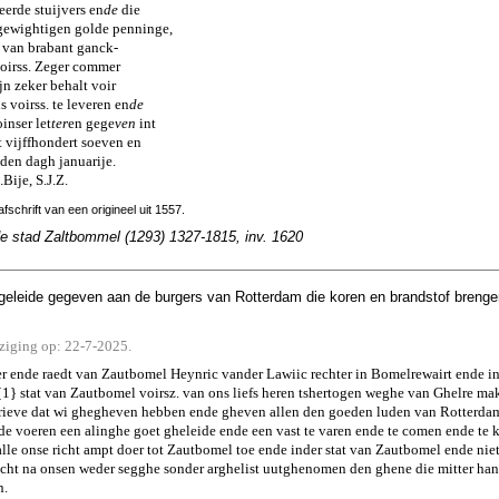
erde stuijvers en
de
die
 gewightigen golde penninge,
e van brabant ganck-
voirss. Zeger commer
jn zeker behalt voir
s voirss. te leveren en
de
inser let
ter
en gege
ven
int
t vijffhondert soeven en
den dagh januarije.
Bije, S.J.Z.
fschrift van een origineel uit 1557.
de stad Zaltbommel (1293) 1327-1815, inv. 1620
geleide gegeven aan de burgers van Rotterdam die koren en brandstof brenge
jziging op: 22-7-2025.
r ende raedt van Zautbomel Heynric vander Lawiic rechter in Bomelrewairt ende i
{1} stat van Zautbomel voirsz. van ons liefs heren tshertogen weghe van Ghelre m
brieve dat wi ghegheven hebben ende gheven allen den goeden luden van Rotterda
e voeren een alinghe goet gheleide ende een vast te varen ende te comen ende te k
lle onse richt ampt doer tot Zautbomel toe ende inder stat van Zautbomel ende nie
cht na onsen weder segghe sonder arghelist uutghenomen den ghene die mitter han
n.