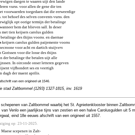
 eewigen daegen te waaren uijt den lande
deren vurss. voor allen de gene die ten
et voorwaerden toegedaen dat die eerweerdige
s. tot behoef des selven convents vurss. den
 eewiglijk opt oorige termijn der betalinge
wanneer hem dat blieven sall. In deser
n met tien keijsers carolus gulden
r betalinge des thijns voorss. en daernae
s
keijsers carolus gulden paijemente voorss
necroone voor acht en dartich stuijv
ers
n Gorissen voor die losse des thijns
n der betalinge the betalen uijt alle
jnssen. In oirconde onser letteren gegeven
ijsent vijfhondert ses en veertigh
 dagh der maent aprilis.
fschrift van een origineel uit 1546.
de stad Zaltbommel (1293) 1327-1815, inv. 1619
 schepenen van Zaltbommel waarbij het St. Agnietenklooster binnen Zaltbomme
 van Venlo een jaarlijkse tijns van zestien en een halve Carolusgulden uit 5 
gwal, eind 18e eeuws afschrift van een origineel uit 1557.
jziging op: 23-11-2025.
 Maese scepen
en
in Zalt-