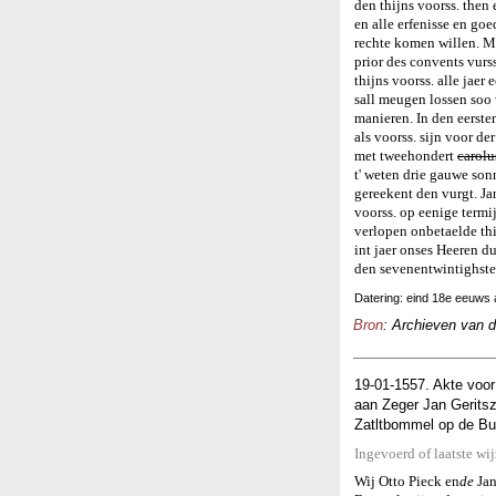
den thijns voorss. then
en alle erfenisse en goe
rechte komen willen. M
prior des convents vurs
thijns voorss. alle jaer
sall meugen lossen soo 
manieren. In den eerste
als voorss. sijn voor de
met tweehondert
carolu
t' weten drie gauwe son
gereekent den vurgt. Ja
voorss. op eenige termij
verlopen onbetaelde thi
int jaer onses Heeren du
den sevenentwintighsten
Datering: eind 18e eeuws a
Bron
: Archieven van 
19-01-1557. Akte voor
aan Zeger Jan Geritsz
Zatltbommel op de Bur
Ingevoerd of laatste wi
Wij Otto Pieck en
de
Jan