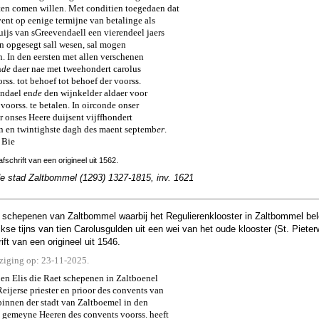
hten comen willen. Met conditien toegedaen dat
ent op eenige termijne van betalinge als
ijs van sGreevendaell een vierendeel jaers
en opgesegt sall wesen, sal mogen
n. In den eersten met allen verschenen
n
de
daer nae met tweehondert carolus
ss. tot behoef tot behoef der voorss.
ndael en
de
den wijnkelder aldaer voor
 voorss. te betalen. In oirconde onser
er onses Heere duijsent vijffhondert
en en twintighste dagh des maent septemb
er
.
 Bie
fschrift van een origineel uit 1562.
de stad Zaltbommel (1293) 1327-1815, inv. 1621
 schepenen van Zaltbommel waarbij het Regulierenklooster in Zaltbommel belo
jkse tijns van tien Carolusgulden uit een wei van het oude klooster (St. Pieter
ft van een origineel uit 1546.
jziging op: 23-11-2025.
en Elis die Raet schepenen in Zaltboenel
eijerse priester en prioor des convents van
 binnen der stadt van Zaltboemel in den
gemeyne Heeren des convents voorss. heeft