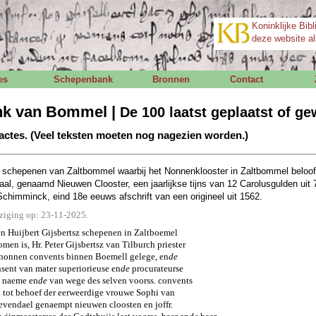
Koninklijke Bibl
deze website al
es
Schepenbank
Bronnen
Contact
nk van Bommel |
De 100 laatst geplaatst of ge
actes. (Veel teksten moeten nog nagezien worden.)
 schepenen van Zaltbommel waarbij het Nonnenklooster in Zaltbommel belooft
daal, genaamd Nieuwen Clooster, een jaarlijkse tijns van 12 Carolusgulden uit
chimminck, eind 18e eeuws afschrift van een origineel uit 1562.
jziging op: 23-11-2025.
en Huijbert Gijsbertsz schepenen in Zaltboemel
men is, Hr. Peter Gijsbertsz van Tilburch priester
n nonnen convents binnen Boemell gelege, en
de
sent van mater superiorieuse en
de
procurateurse
n naeme en
de
van wege des selven voorss. convents
 tot behoef der eerweerdige vrouwe Sophi van
revendael genaempt nieuwen cloosten en joffr.