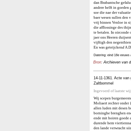
dan Brabantsche gefalue
andere helft in goeden
soe die nae der valuati
baer wesen sullen den 
vrij binnen Venloe in si
die afflossinge des thijn
te betalen. In oirconde o
jaer ons Heeren duijsen
vijftigh den negenthien
En was geteijcken
d
A.D.
Datering: eind 18e eeuws a
Bron
: Archieven van 
14-11-1361. Acte van 
Zaltbommel
Ingevoerd of laatste wi
Wij scepen burgemeeste
Moliaert rechter onder 
allen luden mit desen 
borninghe brenghen end
ende mit hoiren goede a
durende hem viertienna
den lande verwracht sii