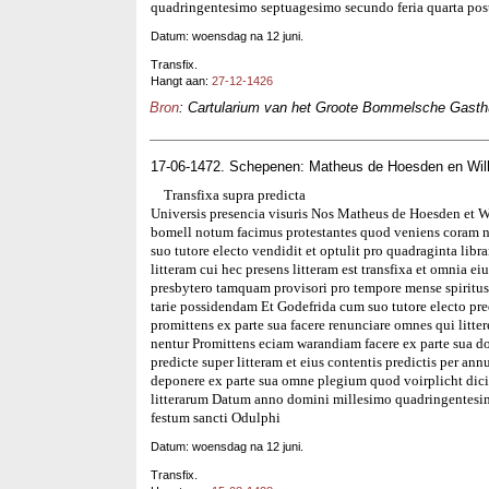
quadringentesimo septuagesimo secundo feria quarta pos
Datum: woensdag na 12 juni.
Transfix.
Hangt aan:
27-12-1426
Bron
: Cartularium van het Groote Bommelsche Gasthui
17-06-1472. Schepenen: Matheus de Hoesden en Wilh
Transfixa supra predicta
Universis presencia visuris Nos Matheus de Hoesden et W
bomell notum facimus protestantes quod veniens coram n
suo tutore electo vendidit et optulit pro quadraginta lib
litteram cui hec presens litteram est transfixa et omnia 
presbytero tamquam provisori pro tempore mense spiritus
tarie possidendam Et Godefrida cum suo tutore electo predi
promittens ex parte sua facere renunciare omnes qui littere
nentur Promittens eciam warandiam facere ex parte sua d
predicte super litteram et eius contentis predictis per an
deponere ex parte sua omne plegium quod voirplicht dic
litterarum Datum anno domini millesimo quadringentesim
festum sancti Odulphi
Datum: woensdag na 12 juni.
Transfix.