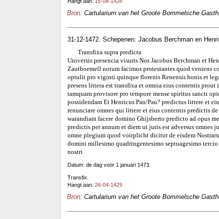
Hangt aan:
15-08-1428
Bron
: Cartularium van het Groote Bommelsche Gasthui
31-12-1472. Schepenen: Jacobus Berchman en Henr
Transfixa supra predicta
Universis presencia visuris Nos Jacobus Berchman et Hen
Zautboemell notum facimus protestantes quod veniens co
optulit pro viginti quinque florenis Renensis bonis et leg
presens littera est transfixa et omnia eius contentis pro
tamquam provisore pro tempore mense spiritus sancti opi
possidendam Et Henricus Pan/Pau? predictus littere et eiu
renunciare omnes qui littere et eius contentis predictis d
warandiam facere domino Ghijsberto predicto ad opus mense
predictis per annum et diem ut juris est adversus omnes 
omne plegium quod voirplicht dicitur de eisdem Nostrar
domini millesimo quadringentesimo septuagesimo tercio 
nostri
Datum: de dag voor 1 januari 1473.
Transfix.
Hangt aan:
26-04-1429
Bron
: Cartularium van het Groote Bommelsche Gasthui