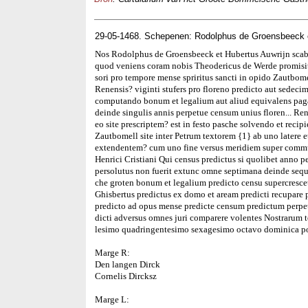
29-05-1468. Schepenen: Rodolphus de Groensbeeck 
Nos Rodolphus de Groensbeeck et Hubertus Auwrijn scab
quod veniens coram nobis Theodericus de Werde promisi
sori pro tempore mense spriritus sancti in opido Zautbo
Renensis? viginti stufers pro floreno predicto aut sedec
computando bonum et legalium aut aliud equivalens pag
deinde singulis annis perpetue censum unius floren... Re
eo site prescriptem? est in festo pasche solvendo et reci
Zautbomell site inter Petrum textorem {1} ab uno latere e
extendentem? cum uno fine versus meridiem super commun
Henrici Cristiani Qui census predictus si quolibet anno p
persolutus non fuerit extunc omne septimana deinde sequ
che groten bonum et legalium predicto censu supercres
Ghisbertus predictus ex domo et aream predicti recupare 
predicto ad opus mense predicte censum predictum perpe
dicti adversus omnes juri comparere volentes Nostrarum 
lesimo quadringentesimo sexagesimo octavo dominica po
Marge R:
Den langen Dirck
Cornelis Dircksz
Marge L: