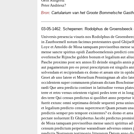
Gerit Rutgersz
Peter Andriesz?
Bron
: Cartularium van het Groote Bommelsche Gasthuis
03-05-1462. Schepenen: Rodolphus de Groensbeeck e
Universis presencia visuris nos Rodolphus de Groensbeec
in Zautboemell notum facimus protestantes quod Ghijselb
Loye et Arnoldo de Mosa tamquam provisoribus mense san
mense sancte spiritus opidi Zautboemelensis predicti cen
overlensche Rijnsche gulden bonum et legalium aut aliu
Pasche proximo post sex annos Et deinde singulis annis p
aut pagamentum pro eo prout prescriptum est singulis ann
solvendam et recipiendam ex domo et aream site in opid
Groet ab uno latere et Merselium Penningman ab alio lat
occidentem super communem plateam dictam Boschstraet e
rardi Que area predicta continet in latitudine versus plat
terre et retro versus orientem viginti pedes terre et in lo
des terre Qui census predictus si quolibet anno perpetue 
fuerit extunc omni septimana deinde sequenti pena unius
et legalium predicto censu supercrescet Quam penam una 
predictis semper pro tempore existentes? ex domo et area 
pectare noluerunt Et Ghijsbertus Jacobi predictus promi
de Moza tamquam provisoribus mense sancti spriritus ad 
censum predictum perpetue warandisare adversus omnes j
predictis Nostrarum testimonio litterarum Datum anno 