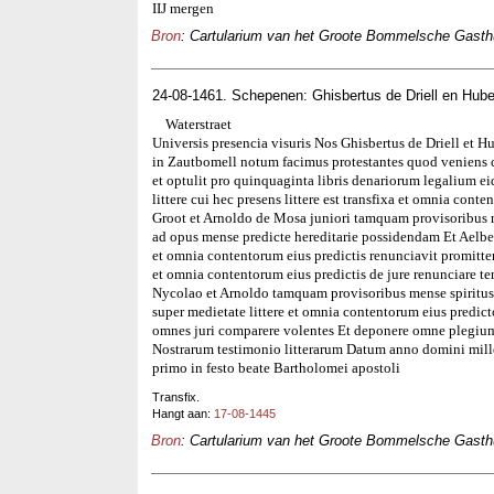
IIJ mergen
Bron
: Cartularium van het Groote Bommelsche Gasthui
24-08-1461. Schepenen: Ghisbertus de Driell en Hube
Waterstraet
Universis presencia visuris Nos Ghisbertus de Driell et H
in Zautbomell notum facimus protestantes quod veniens 
et optulit pro quinquaginta libris denariorum legalium e
littere cui hec presens littere est transfixa et omnia con
Groot et Arnoldo de Mosa juniori tamquam provisoribus m
ad opus mense predicte hereditarie possidendam Et Aelber
et omnia contentorum eius predictis renunciavit promitten
et omnia contentorum eius predictis de jure renunciare t
Nycolao et Arnoldo tamquam provisoribus mense spiritus 
super medietate littere et omnia contentorum eius predict
omnes juri comparere volentes Et deponere omne plegium
Nostrarum testimonio litterarum Datum anno domini mil
primo in festo beate Bartholomei apostoli
Transfix.
Hangt aan:
17-08-1445
Bron
: Cartularium van het Groote Bommelsche Gasthui