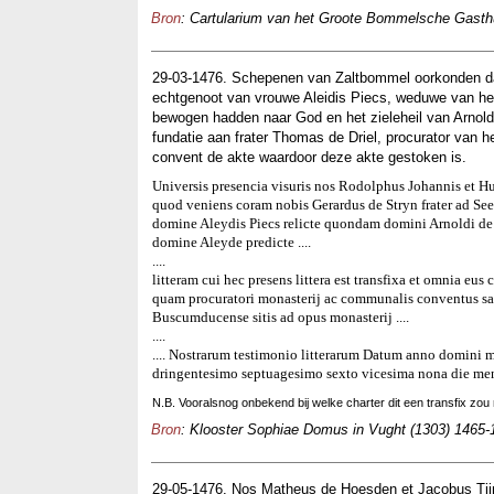
Bron
: Cartularium van het Groote Bommelsche Gasthui
29-03-1476. Schepenen van Zaltbommel oorkonden dat
echtgenoot van vrouwe Aleidis Piecs, weduwe van hee
bewogen hadden naar God en het zieleheil van Arnold
fundatie aan frater Thomas de Driel, procurator van h
convent de akte waardoor deze akte gestoken is.
Universis presencia visuris nos Rodolphus Johannis et H
quod veniens coram nobis Gerardus de Stryn frater ad Se
domine Aleydis Piecs relicte quondam domini Arnoldi de 
domine Aleyde predicte ....
....
litteram cui hec presens littera est transfixa et omnia eu
quam procuratori monasterij ac communalis conventus san
Buscumducense sitis ad opus monasterij ....
....
.... Nostrarum testimonio litterarum Datum anno domini 
dringentesimo septuagesimo sexto vicesima nona die men
N.B. Vooralsnog onbekend bij welke charter dit een transfix zou 
Bron
: Klooster Sophiae Domus in Vught (1303) 1465-1
29-05-1476. Nos Matheus de Hoesden et Jacobus Tijn