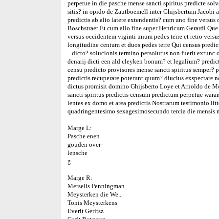
perpetue in die pasche mense sancti spiritus predicte so
sitis? in opido de Zautboemell inter Ghijsbertum Jacobi a
predictis ab alio latere extendentis? cum uno fine ver
Boschstraet Et cum alio fine super Henricum Gerardi Que a
versus occidentem viginti unum pedes terre et retro versus
longitudine centum et duos pedes terre Qui census predict
...dicto? solucionis termino persolutus non fuerit extun
denarij dicti een ald cleyken bonum? et legalium? pred
censu predicto provisores mense sancti spiritus semper? p
predictis recuperare poterunt quum? diucius exspectare 
dictus promisit domino Ghijsberto Loye et Arnoldo de 
sancti spiritus predictis censum predictum perpetue wara
lentes ex domo et area predictis Nostrarum testimonio l
quadringentesimo sexagesimosecundo tercia die mensis 
Marge L:
Pasche enen
gouden over-
lensche
g.
Marge R:
Merselis Penningman
Meysterken die We...
Tonis Meysterkens
Everit Geritsz