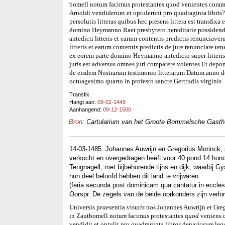
bomell notum facimus protestantes quod venientes coram
Arnoldi vendiderunt et optulerunt pro quadraginta libris
persolutis litteras quibus hec presens littera est transfi
domino Heymanno Raet presbytero hereditarie possidend
antedicti litteris et earum contentis predictis renunciave
litteris et earum contentis predictis de jure renunciare t
ex eorem parte domino Heymanno antedicto super litteris 
juris est adversus omnes juri comparere volentes Et depo
de eisdem Nostrarum testimonio litterarum Datum anno 
octuagesimo quarto in profesto sancte Gertrudis virginis
Transfix.
Hangt aan:
09-02-1449
Aanhangend:
09-12-1500
Bron
: Cartularium van het Groote Bommelsche Gasthui
14-03-1485. Johannes Auwrijn en Gregorius Morinck, 
verkocht en overgedragen heeft voor 40 pond 14 ho
Tengnagell, met bijbehorende tijns en dijk, waarbij 
hun deel beloofd hebben dit land te vrijwaren.
(feria secunda post dominicam qua cantatur in ecclesi
Oorspr. De zegels van de beide oorkonders zijn verlo
Universis p
raese
ntia visur
is
nos Johannes Auwrijn et Gre
in Zautbomell notu
m
facim
us
protestantes q
uod
veniens c
vendidit et optulit pro quadraginta libr
as
denar
iorum
leg