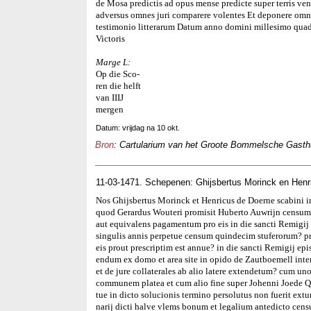
de Mosa predictis ad opus mense predicte super terris vend
adversus omnes juri comparere volentes Et deponere omn
testimonio litterarum Datum anno domini millesimo quad
Victoris
Marge L:
Op die Sco-
ren die helft
van IIIJ
mergen
Datum: vrijdag na 10 okt.
Bron
: Cartularium van het Groote Bommelsche Gasthui
11-03-1471. Schepenen: Ghijsbertus Morinck en Henr
Nos Ghijsbertus Morinck et Henricus de Doerne scabini 
quod Gerardus Wouteri promisit Huberto Auwrijn censum
aut equivalens pagamentum pro eis in die sancti Remigi
singulis annis perpetue censum quindecim stuferorum? pr
eis prout prescriptim est annue? in die sancti Remigij epi
endum ex domo et area site in opido de Zautboemell inte
et de jure collaterales ab alio latere extendetum? cum un
communem platea et cum alio fine super Johenni Joede Qu
tue in dicto solucionis termino persolutus non fuerit ext
narij dicti halve vlems bonum et legalium antedicto ce