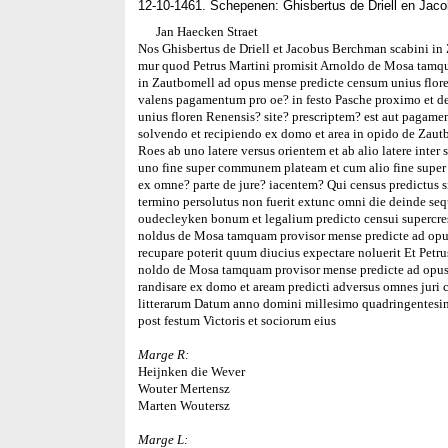
12-10-1461. Schepenen: Ghisbertus de Driell en Ja
Jan Haecken Straet
Nos Ghisbertus de Driell et Jacobus Berchman scabini in
mur quod Petrus Martini promisit Arnoldo de Mosa tamqu
in Zautbomell ad opus mense predicte censum unius flore
valens pagamentum pro oe? in festo Pasche proximo et d
unius floren Renensis? site? prescriptem? est aut pagamen
solvendo et recipiendo ex domo et area in opido de Zautb
Roes ab uno latere versus orientem et ab alio latere inte
uno fine super communem plateam et cum alio fine super 
ex omne? parte de jure? iacentem? Qui census predictus s
termino persolutus non fuerit extunc omni die deinde sequ
oudecleyken bonum et legalium predicto censui supercr
noldus de Mosa tamquam provisor mense predicte ad opus
recupare poterit quum diucius expectare noluerit Et Petru
noldo de Mosa tamquam provisor mense predicte ad opus
randisare ex domo et aream predicti adversus omnes juri
litterarum Datum anno domini millesimo quadringentesi
post festum Victoris et sociorum eius
Marge R:
Heijnken die Wever
Wouter Mertensz
Marten Woutersz
Marge L: