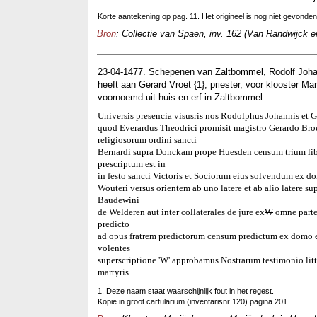
Korte aantekening op pag. 11. Het origineel is nog niet gevonden
Bron
: Collectie van Spaen, inv. 162 (Van Randwijck
23-04-1477. Schepenen van Zaltbommel, Rodolf Joha
heeft aan Gerard Vroet {1}, priester, voor klooster Ma
voornoemd uit huis en erf in Zaltbommel.
Universis presencia visusris nos Rodolphus Johannis et
quod Everardus Theodrici promisit magistro Gerardo Broe
religiosorum ordini sancti
Bernardi supra Donckam prope Huesden censum trium libra
prescriptum est in
in festo sancti Victoris et Sociorum eius solvendum ex d
Wouteri versus orientem ab uno latere et ab alio latere
Baudewini
de Welderen aut inter collaterales de jure ex
W
omne parte 
predicto
ad opus fratrem predictorum censum predictum ex domo et
volentes
superscriptione 'W' approbamus Nostrarum testimonio l
martyris
1. Deze naam staat waarschijnlijk fout in het regest.
Kopie in groot cartularium (inventarisnr 120) pagina 201