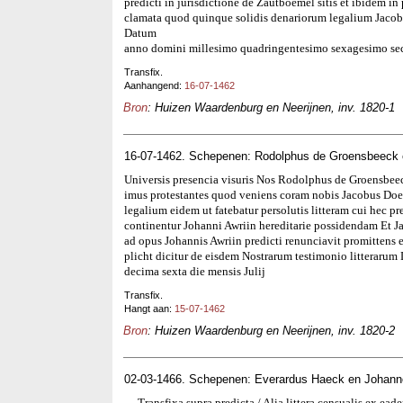
predicti in jurisdictione de Zautboemel sitis et ibidem in
clamata quod quinque solidis denariorum legalium Jaco
Datum
anno domini millesimo quadringentesimo sexagesimo sec
Transfix.
Aanhangend:
16-07-1462
Bron
: Huizen Waardenburg en Neerijnen, inv. 1820-1
16-07-1462. Schepenen: Rodolphus de Groensbeeck
Universis presencia visuris Nos Rodolphus de Groensbee
imus protestantes quod veniens coram nobis Jacobus Doel
legalium eidem ut fatebatur persolutis litteram cui hec pr
continentur Johanni Awriin hereditarie possidendam Et Jac
ad opus Johannis Awriin predicti renunciavit promittens
plicht dicitur de eisdem Nostrarum testimonio litterar
decima sexta die mensis Julij
Transfix.
Hangt aan:
15-07-1462
Bron
: Huizen Waardenburg en Neerijnen, inv. 1820-2
02-03-1466. Schepenen: Everardus Haeck en Johann
Transfixa supra predicta / Alia littera censualis ex eadem