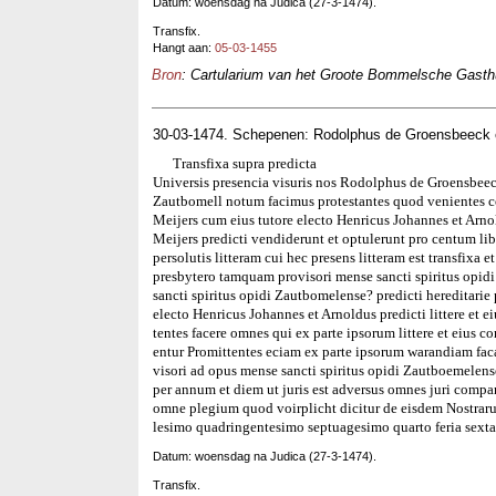
Datum: woensdag na Judica (27-3-1474).
Transfix.
Hangt aan:
05-03-1455
Bron
: Cartularium van het Groote Bommelsche Gasthui
30-03-1474. Schepenen: Rodolphus de Groensbeeck 
Transfixa supra predicta
Universis presencia visuris nos Rodolphus de Groensbeec
Zautbomell notum facimus protestantes quod venientes co
Meijers cum eius tutore electo Henricus Johannes et Arnol
Meijers predicti vendiderunt et optulerunt pro centum li
persolutis litteram cui hec presens litteram est transfix
presbytero tamquam provisori mense sancti spiritus opi
sancti spiritus opidi Zautbomelense? predicti hereditarie
electo Henricus Johannes et Arnoldus predicti littere et e
tentes facere omnes qui ex parte ipsorum littere et eius co
entur Promittentes eciam ex parte ipsorum warandiam fa
visori ad opus mense sancti spiritus opidi Zautboemelense 
per annum et diem ut juris est adversus omnes juri compa
omne plegium quod voirplicht dicitur de eisdem Nostrar
lesimo quadringentesimo septuagesimo quarto feria sexta
Datum: woensdag na Judica (27-3-1474).
Transfix.