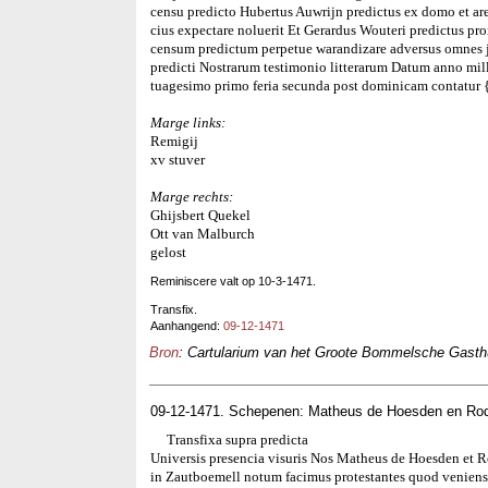
censu predicto Hubertus Auwrijn predictus ex domo et are
cius expectare noluerit Et Gerardus Wouteri predictus pr
censum predictum perpetue warandizare adversus omnes j
predicti Nostrarum testimonio litterarum Datum anno mi
tuagesimo primo feria secunda post dominicam contatur {?
Marge links:
Remigij
xv stuver
Marge rechts:
Ghijsbert Quekel
Ott van Malburch
gelost
Reminiscere valt op 10-3-1471.
Transfix.
Aanhangend:
09-12-1471
Bron
: Cartularium van het Groote Bommelsche Gasthui
09-12-1471. Schepenen: Matheus de Hoesden en Ro
Transfixa supra predicta
Universis presencia visuris Nos Matheus de Hoesden et 
in Zautboemell notum facimus protestantes quod veniens