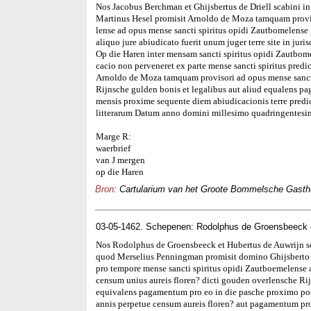
Nos Jacobus Berchman et Ghijsbertus de Driell scabini i
Martinus Hesel promisit Arnoldo de Moza tamquam provis
lense ad opus mense sancti spiritus opidi Zautbomelense 
aliquo jure abiudicato fuerit unum juger terre site in juri
Op die Haren inter mensam sancti spiritus opidi Zautbomel
cacio non perveneret ex parte mense sancti spiritus predi
Arnoldo de Moza tamquam provisori ad opus mense sancti s
Rijnsche gulden bonis et legalibus aut aliud equalens pa
mensis proxime sequente diem abiudicacionis terre predi
litterarum Datum anno domini millesimo quadringentesi
Marge R:
waerbrief
van J mergen
op die Haren
Bron
: Cartularium van het Groote Bommelsche Gasthui
03-05-1462. Schepenen: Rodolphus de Groensbeeck e
Nos Rodolphus de Groensbeeck et Hubertus de Auwrijn s
quod Merselius Penningman promisit domino Ghijsberto
pro tempore mense sancti spiritus opidi Zautboemelense 
censum unius aureis floren? dicti gouden overlensche Ri
equivalens pagamentum pro eo in die pasche proximo pos
annis perpetue censum aureis floren? aut pagamentum pro e