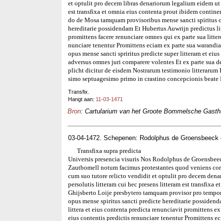
et optulit pro decem libras denariorum legalium eidem ut f
est transfixa et omnia eius contenta prout ibidem contine
do de Mosa tamquam provisoribus mense sancti spiritus
hereditarie possidendam Et Hubertus Auwrijn predictus litt
promittens facere renunciare omnes qui ex parte sua littere
nunciare tenentur Promittens eciam ex parte sua warandiam
opus mense sancti spriritus predicte super litteram et eius
adversus omnes juri comparere volentes Et ex parte sua
plicht dicitur de eisdem Nostrarum testimonio litteraru
simo septuagesimo primo in crastino concepcionis beate 
Transfix.
Hangt aan:
11-03-1471
Bron
: Cartularium van het Groote Bommelsche Gasthui
03-04-1472. Schepenen: Rodolphus de Groensbeeck 
Transfixa supra predicta
Universis presencia visuris Nos Rodolphus de Groensbeec
Zautbomell notum facimus protestantes quod veniens cora
cum suo tutore relicto vendidit et optulit pro decem den
persolutis litteram cui hec presens litteram est transfix
Ghijsberto Loije presbytero tamquam provisor pro tempor
opus mense spiritus sancti predicte hereditarie possidend
littera et eius contenta predicta renunciavit promittens ex
eius contentis predictis renunciare tenentur Promittens 