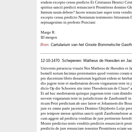
eisdem excepto censu predicto Et Cristianus Henrici Crist
spiritus sancti predicti renunciavit Promittens domino G
fratrum suum debere? facere renunciare super terra vendi
excepto censu predicto Nostrarum testimonio litteraru
septuagesimo in profesto Ponciani
Marge R:
IIJ mergen
Bron
: Cartularium van het Groote Bommelsche Gasthui
12-10-1470. Schepenen: Matheus de Hoesden en Ja
Universis presencia visuris Nos Matheus de Hoesden et J
bomell notum facimus protestantes quod veniens coram n
pro ducentum libris denariorum legalium eidem ut fateba
dio jugere terre et medietatem decem virgatarum terre in 
dicto Op die Schoeren site inter Theodericum de Cluus? ab
Et ad huc medietatem quinque jugerum terre cum dimidio 
novem virgatarum terre in jurisdictione de Zautbomell in 
ricum Petri predictum ab uno latere et Johannem die Bouma
jure ex omne parte jacentes Domino Ghijsberto Loije pre
pro tempore mense spiritus sancti opidi Zautbomelense ad
cum aggere ad predicta venditas de jure pertinente hered
Monte predictus terris venditis predictis renunciavit prom
predictis de jure renunciare tenentur Promittens eciam w