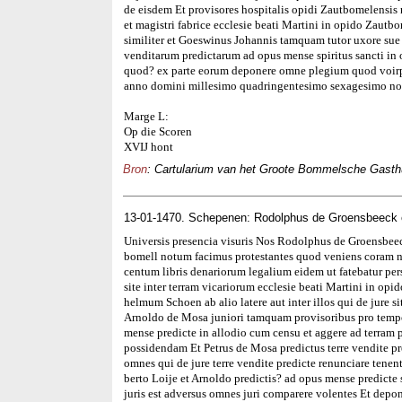
de eisdem Et provisores hospitalis opidi Zautbomelensis n
et magistri fabrice ecclesie beati Martini in opido Zautb
similiter et Goeswinus Johannis tamquam tutor uxore sue 
venditarum predictarum ad opus mense spiritus sancti i
quod? ex parte eorum deponere omne plegium quod voirpl
anno domini millesimo quadringentesimo sexagesimo no
Marge L:
Op die Scoren
XVIJ hont
Bron
: Cartularium van het Groote Bommelsche Gasthui
13-01-1470. Schepenen: Rodolphus de Groensbeeck e
Universis presencia visuris Nos Rodolphus de Groensbeec
bomell notum facimus protestantes quod veniens coram no
centum libris denariorum legalium eidem ut fatebatur perso
site inter terram vicariorum ecclesie beati Martini in op
helmum Schoen ab alio latere aut inter illos qui de jure
Arnoldo de Mosa juniori tamquam provisoribus pro tempor
mense predicte in allodio cum censu et aggere ad terram 
possidendam Et Petrus de Mosa predictus terre vendite pr
omnes qui de jure terre vendite predicte renunciare tene
berto Loije et Arnoldo predictis? ad opus mense predicte 
juris est adversus omnes juri comparere volentes Et depo