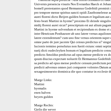
Universis presencia visuris Nos Everardus Haeck et Johan
bomell protestantes quod Hermannus Godefridi promisit
pro tempore mense spiritus sancti opidi Zautbomelense 
aurei floreni dicto Beijers gulden bonum et legalium au
festo beati Martini in hyeme? proximo Et deinde singulis
midij floreni aurei sicut? prescriptum est aut alium pagam
Martini in hyeme solvendum et recipiendum ex domo et a
inter Henricum Posthauwer ab uno latere versus aquilone
latere extendentum? cum uno fine versus orientem super 
omne parte de jure jacente Qui census predictus si? singul
lucionis termino persolutus non fuerit extunc omni sept
narij dicti oudecleyken bonum et legalium predicto cen
predicto Arnoldus predictus ad opus mense predicte ex dom
quum diucius expectare noluerit Et Hermannus Godefridi
sa predicto ad opus mense predicte censum predictum per
predicti adversus omnes juri comparere volentes Datum
sexagesimosexto dominica die quo contatur in ecclesie d
Marge Links:
Martini
hyemalis
enen halven
beyers gulden
Marge Rechts:
Gielis die wever