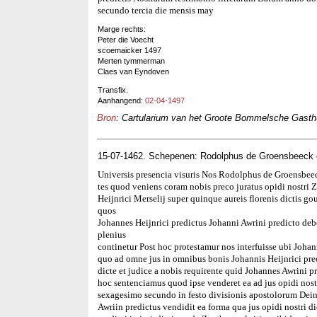
secundo tercia die mensis may
Marge rechts:
Peter die Voecht
scoemaicker 1497
Merten tymmerman
Claes van Eyndoven
Transfix.
Aanhangend:
02-04-1497
Bron
: Cartularium van het Groote Bommelsche Gasthui
15-07-1462. Schepenen: Rodolphus de Groensbeeck
Universis presencia visuris Nos Rodolphus de Groensbee
tes quod veniens coram nobis preco juratus opidi nostri
Heijnrici Merselij super quinque aureis florenis dictis g
quos
Johannes Heijnrici predictus Johanni Awrini predicto debeb
plenius
continetur Post hoc protestamur nos interfuisse ubi Johan
quo ad omne jus in omnibus bonis Johannis Heijnrici predic
dicte et judice a nobis requirente quid Johannes Awrini pr
hoc sentenciamus quod ipse venderet ea ad jus opidi nos
sexagesimo secundo in festo divisionis apostolorum Dein
Awriin predictus vendidit ea forma qua jus opidi nostri dic