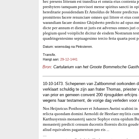
hec presens litteram est transfixa et omnia eius contenta
presbytero tamquam provisori mense spiritus sancti in o
hereditarie possidendam Et Arnoldus de Monte predictus li
promittens facere renunciare omnes qui littere et eius con
warandiam facare domino Ghijsberto predicto ad opus mens
dicte per annum et diem ut juris est adversus omnes juri
plegium quod voirplicht dicitur de eisdem Nostrarum te
quadringentesimo septuagesimo tercio feria quarta post 
Datum: woensdag na Pinksteren.
Transfix.
Hangt aan:
29-12-1441
Bron
: Cartularium van het Groote Bommelsche Gasthui
10-10-1473. Schepenen van Zaltbommel oorkonden da
verklaart schuldig te zijn aan frater Thomas, prieste
van prior en gemeen convent 200 rijnsgulden erfcijns 
wegens haar testament, de vorige dag verleden voor 
Nos Heijnricus Posthouwer et Johannes Awrini scabini i
relicta quondam domini Aernoldi de Heerlaer mylitis cum 
Karthusyensis monasterij sancte Sophye extra opidum B
monasterij predicti censum ducentis florenis dictis gou
aliud equivalens pagamentum pro eis ...
....