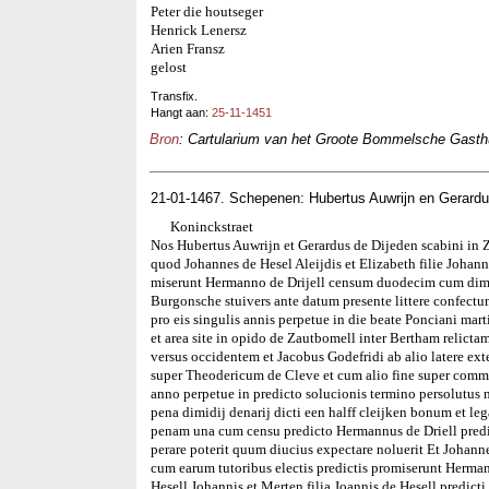
Peter die houtseger
Henrick Lenersz
Arien Fransz
gelost
Transfix.
Hangt aan:
25-11-1451
Bron
: Cartularium van het Groote Bommelsche Gasthui
21-01-1467. Schepenen: Hubertus Auwrijn en Gerardu
Koninckstraet
Nos Hubertus Auwrijn et Gerardus de Dijeden scabini in
quod Johannes de Hesel Aleijdis et Elizabeth filie Johann
miserunt Hermanno de Drijell censum duodecim cum dimid
Burgonsche stuivers ante datum presente littere confec
pro eis singulis annis perpetue in die beate Ponciani mar
et area site in opido de Zautbomell inter Bertham relicta
versus occidentem et Jacobus Godefridi ab alio latere e
super Theodericum de Cleve et cum alio fine super commu
anno perpetue in predicto solucionis termino persolutus 
pena dimidij denarij dicti een halff cleijken bonum et l
penam una cum censu predicto Hermannus de Driell predic
perare poterit quum diucius expectare noluerit Et Johanne
cum earum tutoribus electis predictis promiserunt Herma
Hesell Johannis et Merten filia Joannis de Hesell predict