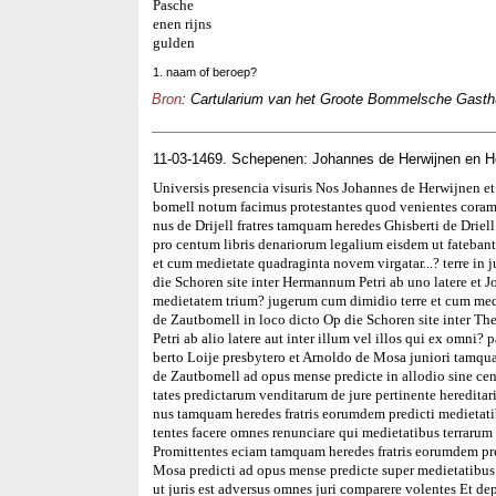
Pasche
enen rijns
gulden
1. naam of beroep?
Bron
: Cartularium van het Groote Bommelsche Gasthui
11-03-1469. Schepenen: Johannes de Herwijnen en H
Universis presencia visuris Nos Johannes de Herwijnen et
bomell notum facimus protestantes quod venientes coram
nus de Drijell fratres tamquam heredes Ghisberti de Driel
pro centum libris denariorum legalium eisdem ut fateban
et cum medietate quadraginta novem virgatar...? terre in 
die Schoren site inter Hermannum Petri ab uno latere et 
medietatem trium? jugerum cum dimidio terre et cum mediet
de Zautbomell in loco dicto Op die Schoren site inter T
Petri ab alio latere aut inter illum vel illos qui ex omni? 
berto Loije presbytero et Arnoldo de Mosa juniori tamqua
de Zautbomell ad opus mense predicte in allodio sine ce
tates predictarum venditarum de jure pertinente heredit
nus tamquam heredes fratris eorumdem predicti medietat
tentes facere omnes renunciare qui medietatibus terrarum
Promittentes eciam tamquam heredes fratris eorumdem pr
Mosa predicti ad opus mense predicte super medietatibu
ut juris est adversus omnes juri comparere volentes Et d