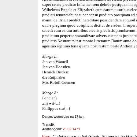
super censu predicto infra mensem deinde postquam in o
Wilhelmus Engela et Elijzabeth cum earum tutoribus elec
predicti renunciabunt super censu predicto postquam ad a
manni de Driell predicti hereditare possidendam et quod
omne plegium quod voirplicht dicitur de eisdem Insuper J
sabeth cum earum tutoribus electis predictis promiserun
predictum perpetue warandizare adversus omnes juri comp
predictis Nostrarum testimonio litterarum Datum anno d
agesimo septimo feria quarta post festum beate Anthonij
Marge L:
Jan van Wamell
Jan van Hoesden
Henrick Dircksz
die Raijmaker
Mo. Roloff Coemen
Marge R:
Ponciani
xiij wit{...}
Philippus stu{...}
Datum: woensdag na 17 jan.
Transfix.
Aanhangend:
25-02-1473
Bron
: Cartularium van het Groote Bommelsche Gasthui