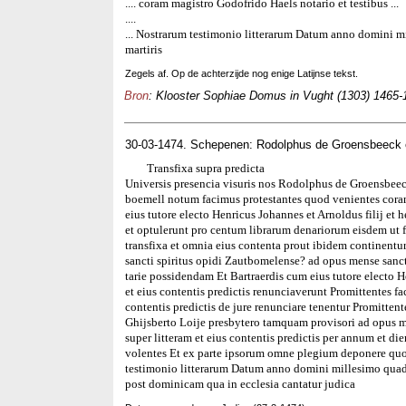
.... coram magistro Godofrido Haels notario et testibus ...
....
... Nostrarum testimonio litterarum Datum anno domini mi
martiris
Zegels af. Op de achterzijde nog enige Latijnse tekst.
Bron
: Klooster Sophiae Domus in Vught (1303) 1465-1
30-03-1474. Schepenen: Rodolphus de Groensbeeck 
Transfixa supra predicta
Universis presencia visuris nos Rodolphus de Groensbeec
boemell notum facimus protestantes quod venientes coram
eius tutore electo Henricus Johannes et Arnoldus filij et
et optulerunt pro centum librarum denariorum eisdem ut fat
transfixa et omnia eius contenta prout ibidem continent
sancti spiritus opidi Zautbomelense? ad opus mense sanct
tarie possidendam Et Bartraerdis cum eius tutore electo H
et eius contentis predictis renunciaverunt Promittentes fa
contentis predictis de jure renunciare tenentur Promitte
Ghijsberto Loije presbytero tamquam provisori ad opus m
super litteram et eius contentis predictis per annum et di
volentes Et ex parte ipsorum omne plegium deponere quo
testimonio litterarum Datum anno domini millesimo quad
post dominicam qua in ecclesia cantatur judica