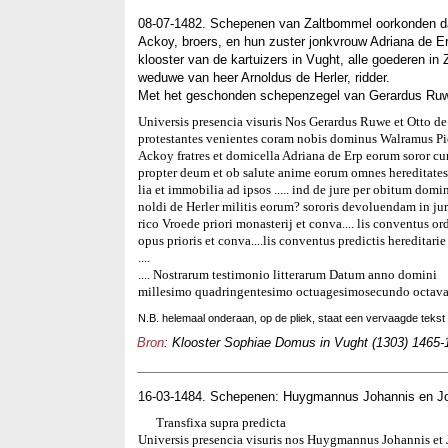
08-07-1482. Schepenen van Zaltbommel oorkonden dat
Ackoy, broers, en hun zuster jonkvrouw Adriana de E
klooster van de kartuizers in Vught, alle goederen in
weduwe van heer Arnoldus de Herler, ridder.
Met het geschonden schepenzegel van Gerardus Ru
Universis presencia visuris Nos Gerardus Ruwe et Otto d
protestantes venientes coram nobis dominus Walramus Pi
Ackoy fratres et domicella Adriana de Erp eorum soror cum
propter deum et ob salute anime eorum omnes hereditates et
lia et immobilia ad ipsos ..... ind de jure per obitum dom
noldi de Herler militis eorum? sororis devoluendam in ju
rico Vroede priori monasterij et conva.... lis conventus or
opus prioris et conva....lis conventus predictis hereditarie 
....
.... Nostrarum testimonio litterarum Datum anno domini
millesimo quadringentesimo octuagesimosecundo octava 
N.B. helemaal onderaan, op de pliek, staat een vervaagde tekst in
Bron
: Klooster Sophiae Domus in Vught (1303) 1465-1
16-03-1484. Schepenen: Huygmannus Johannis en J
Transfixa supra predicta
Universis presencia visuris nos Huygmannus Johannis et 