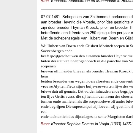
Bron
: Kloosters Mariënkroon en Mariëndonk in Heusden
07-07-1481. Schepenen van Zaltbommel oorkonden dat 
aan broeder Heynric die Vroede, prior 'des gestichts 
zijn door broeder Thyman Kroeck, prior, en broeder Th
betreffende een lijfrente van 250 rijnsgulden per jaar o
Met de schepenzegels van Hubert van Doern en Gijsb
Wij Hubert van Doern ende Gijsbert Morinck scepen in Sau
Soevenbergen ende
heeft qwijtgeschouwen den eirsamen brueder Heynric die 
buten der stat van Shertogenbosch in die parochie van Vuch
scepenen
brieven off in ander brieven als brueder Thyman Kroeck 
hem
beiden besonder van wegen hoers cloesters ende convents 
vrouwe Alytten Piecx sijnre huijsvrauwen ten lijve des vu
brieve dair aff gemaict Dat vorder inhauden ende begrijp
ten lijve Gerits vursz. die sij hem in den naem des cloester
formen ende manieren als die scepenbrieve off ander bri
ende begrijpen Die superscripci tsij loeven wij guet In o
een
ende tachtentich des dijnxdages na sente Margrieten dach
Bron
: Klooster Sophiae Domus in Vught (1303) 1465-1