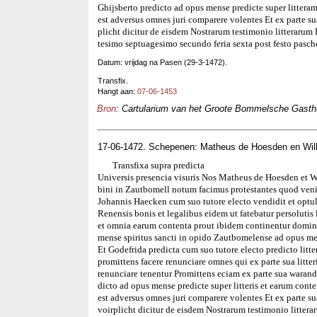
Ghijsberto predicto ad opus mense predicte super litteram 
est adversus omnes juri comparere volentes Et ex parte 
plicht dicitur de eisdem Nostrarum testimonio litteraru
tesimo septuagesimo secundo feria sexta post festo pasch
Datum: vrijdag na Pasen (29-3-1472).
Transfix.
Hangt aan:
07-06-1453
Bron
: Cartularium van het Groote Bommelsche Gasthui
17-06-1472. Schepenen: Matheus de Hoesden en Wilh
Transfixa supra predicta
Universis presencia visuris Nos Matheus de Hoesden et W
bini in Zautbomell notum facimus protestantes quod veni
Johannis Haecken cum suo tutore electo vendidit et optuli
Renensis bonis et legalibus eidem ut fatebatur persolutis l
et omnia earum contenta prout ibidem continentur domin
mense spiritus sancti in opido Zautbomelense ad opus me
Et Godefrida predicta cum suo tutore electo predicto litte
promittens facere renunciare omnes qui ex parte sua litteri
renunciare tenentur Promittens eciam ex parte sua waran
dicto ad opus mense predicte super litteris et earum conte
est adversus omnes juri comparere volentes Et ex parte
voirplicht dicitur de eisdem Nostrarum testimonio litte