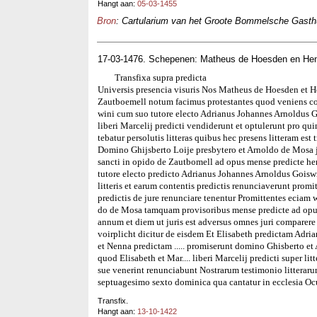
Hangt aan:
05-03-1455
Bron
: Cartularium van het Groote Bommelsche Gasthui
17-03-1476. Schepenen: Matheus de Hoesden en Hen
Transfixa supra predicta
Universis presencia visuris Nos Matheus de Hoesden et H
Zautboemell notum facimus protestantes quod veniens cor
wini cum suo tutore electo Adrianus Johannes Arnoldus G
liberi Marcelij predicti vendiderunt et optulerunt pro qu
tebatur persolutis litteras quibus hec presens litteram es
Domino Ghijsberto Loije presbytero et Arnoldo de Mosa 
sancti in opido de Zautbomell ad opus mense predicte he
tutore electo predicto Adrianus Johannes Arnoldus Goisw
litteris et earum contentis predictis renunciaverunt promi
predictis de jure renunciare tenentur Promittentes eciam
do de Mosa tamquam provisoribus mense predicte ad opus m
annum et diem ut juris est adversus omnes juri compare
voirplicht dicitur de eisdem Et Elisabeth predictam Adr
et Nenna predictam ..... promiserunt domino Ghisberto et
quod Elisabeth et Mar.... liberi Marcelij predicti super l
sue venerint renunciabunt Nostrarum testimonio litter
septuagesimo sexto dominica qua cantatur in ecclesia Oc
Transfix.
Hangt aan:
13-10-1422