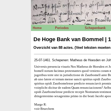
Home
Periodes
Schepenbank
De Hoge Bank van Bommel | 1
Overzicht van 88 actes. (Veel teksten moete
25-07-1461. Schepenen: Matheus de Hoesden en Joh
Universis presencia visuris Nos Matheus de Hoesden et Jo
bomell notum facimus protestantes quod veniens coram no
jugeribus terre site in jurisdictione de Zautbomell ante
ab uno latere et terram mense sancti spiritus opidi Zautb
spiritus opidi Zautbomelense predicte renunciavit prom
voirplicht dicitur de eadem Quam renunciacionem? Aelber
opidi Zautbomelense predicte recepit Nostrarum testimo
dringentesimo sexagesimo primo in die beati Jacobi apos
Marge R:
voir Bruechem