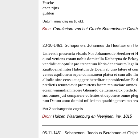
Pasche
enen rijns
gulden
Datum: maandag na 10 okt.
Bron
: Cartularium van het Groote Bommelsche Gasthui
20-10-1461. Schepenen: Johannes de Heerlaer en Hei
Universis presencia visuris Nos Johannes de Heerlaer et 
quod veniens coram nobis domicella Katheryna de Eckoy
vendidit et optulit pro trecentum libris denariorum legalium
Zautboemel inter Hubertum de Doern ab uno latere et co
versus aquilonem super communem platea et cum alio fi
allodio sine censu et aggere hereditarie possidendam Et 
predictis renunciavit promittens facere renunciare omnes 
eciam warandiam facere Gherardo de Eemskerck predicto su
sus omnes juri comparere volentes et deponere omne plegi
rum Datum anno domini millesimo quadringentesimo sexa
Met 2 aanhangende zegels
Bron
: Huizen Waardenburg en Neerijnen, inv. 1815
05-11-1461. Schepenen: Jacobus Berchman et Ghijsber