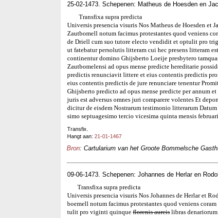
25-02-1473. Schepenen: Matheus de Hoesden en Ja
Transfixa supra predicta
Universis presencia visuris Nos Matheus de Hoesden et 
Zautbomell notum facimus protestantes quod veniens cor
de Driell cum suo tutore electo vendidit et optulit pro tr
ut fatebatur persolutis litteram cui hec presens litteram e
continentur domino Ghijsberto Loeije presbytero tamquam
Zautbomelensi ad opus mense predicte hereditarie possid
predictis renunciavit littere et eius contentis predictis pr
eius contentis predictis de jure renunciare tenentur Pro
Ghijsberto predicto ad opus mense predicte per annum et d
juris est adversus omnes juri comparere volentes Et dep
dicitur de eisdem Nostrarum testimonio litterarum Datu
simo septuagesimo tercio vicesima quinta mensis februari
Transfix.
Hangt aan:
21-01-1467
Bron
: Cartularium van het Groote Bommelsche Gasthui
09-06-1473. Schepenen: Johannes de Herlar en Rodo
Transfixa supra predicta
Universis presencia visuris Nos Johannes de Herlar et Ro
boemell notum facimus protestantes quod veniens coram 
tulit pro viginti quinque
florenis aureis
libras denariorum 