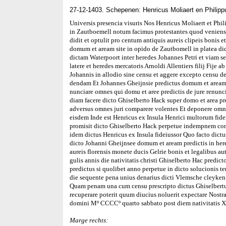
27-12-1403. Schepenen: Henricus Moliaert en Philip
Universis presencia visuris Nos Henricus Moliaert et Phi
in Zautboemell notum facimus protestantes quod veniens
didit et optulit pro centum antiquis aureis clipeis bonis e
domum et aream site in opido de Zautbomell in platea di
dictam Waterpoort inter heredes Johannes Petri et viam se
latere et heredes mercatoris Arnoldi Allentiers filij Fije a
Johannis in allodio sine censu et aggere excepto censu de
dendam Et Johannes Gheijnsie predictus domum et aream p
nunciare omnes qui domu et aree predictis de jure renunc
diam facere dicto Ghiselberto Hack super domo et area pre
adversus omnes juri comparere volentes Et deponere omne
eisdem Inde est Henricus ex Insula Henrici multorum fide
promisit dicto Ghiselberto Hack perpetue indempnem cons
idem dictus Henricus ex Insula fideiussor Quo facto dictu
dicto Johanni Gheijnsee domum et aream predictis in her
aureis florensis monete ducis Gelrie bonis et legalibus a
gulis annis die nativitatis christi Ghiselberto Hac predi
predictus si quolibet anno perpetue in dicto solucionis t
die sequente pena unius denarius dicti Vlemsche cleyken
Quam penam una cum censu prescripto dictus Ghiselbertu
recuperare poterit quum diucius noluerit expectare Nost
domini Mº CCCCº quarto sabbato post diem nativitatis X
Marge rechts: