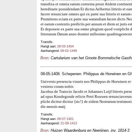
transfixa et omnia earum contenta prout ibidem continent
hereditarie possidendam Et dictus Aelbertus litteris et ea
facere renunciare omnes qui ex parte sua litteris et earum 
Promittens eciam ex parte sua warandiam facere dicto Neud
et earum contentis predictis per annum et diem ut juris e
Et deponere ex parte sua omne plegium quod voirplicht d
litterarum Datum anno domini millesimo quadringentesi
Transfix.
Hangt aan:
28-03-1404
Aanhangend:
09-02-1449
Bron
: Cartularium van het Groote Bommelsche Gasthui
08-05-1408. Schepenen: Philippus de Horwinen en Gh
Universis presencia visuris nos Philippus de Horwinen e
veniens coram nobis
Jacobus de Traiecto Jacobi et Johannes Loijf litteris prese
ad opus Kondegonde relicte Petri Rouwen renunciaverun
plicht dicitur dicitur {sic!} de eidem Nostrarum testim
die mensis maij
Transfix.
Hangt aan:
09-07-1401
Aanhangend:
21-09-1413
Bron
: Huizen Waardenburg en Neerijnen, inv. 1814-3