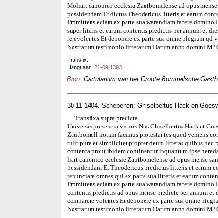
Moliart canonico ecclesia Zautbomelense ad opus mense s
possidendam Et dictus Theodericus litteris et earum conte
Promittens eciam ex parte sua warandiam facere domino L
super literis et earum contentis predictis per annum et di
rerevolentes Et deponere ex parte sua omne plegium qd vo
Nostrarum testimonio litterarum Datum anno domini Mº 
Transfix.
Hangt aan:
21-09-1393
Bron
: Cartularium van het Groote Bommelsche Gasthui
30-11-1404. Schepenen: Ghiselbertus Hack en Goes
Transfixa supra predicta
Universis presencia visuris Nos Ghiselbertus Hack et Go
Zautbomell notum facimus protestantes quod veniens cor
tulit pure et simpliciter propter deum litteras quibus hec 
contenta prout ibidem continentur inquantum ipse hered
liart canonico ecclesie Zautbomelense ad opus mense sanc
possidendam Et Theodericus predictus litteris et earum co
renunciare omnes qui ex parte sua litteris et earum conten
Promittens eciam ex parte sua warandiam facere domino La
contentis predictis ad opus mense predicte per annum et d
comparere volentes Et deponere ex parte sua omne plegiu
Nostrarum testimonio litterarum Datum anno domini Mº 