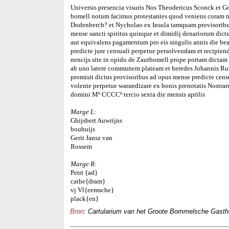
Universis presencia visuris Nos Theodericus Sconck et Go
bomell notum facimus protestantes quod veniens coram 
Dodenberch? et Nycholao ex Insula tamquam provisoribus
mense sancti spiritus quinque et dimidij denariorum dic
aut equivalens pagamentum pro eis singulis annis die beat
predicte jure censuali perpetue persolvendam et recipien
nencijs site in opido de Zautbomell prope portam dictam
ab uno latere communem plateam et heredes Johannis Rubk
promisit dictus provisoribus ad opus mense predicte cen
volente perpetue warandizare ex bonis prenotatis Nostra
domini Mº CCCCº tercio sexta die mensis aprilis
Marge L:
Ghijsbert Auwrijns
bouhuijs
Gerit Jansz van
Rossem
Marge R:
Petri {ad}
cathe{dram}
vj Vl{eemsche}
plack{en}
Bron
: Cartularium van het Groote Bommelsche Gasthui