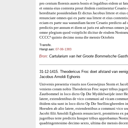
pro centum florenis aureis bonis et legalibus eidem ut fate
et omnia eius contenta prout ibidem continentur Cesario
hereditarie possidendam Et dictus Jacobus littere et eius 
renunciare omnes qui ex parte sua littere et eius contenti
eciam ex parte sua warandiam facere Cesario predicto ad o
predictis per annum et diem ut juris est adversus omnes j
omne plegium quod voirplicht dicitur de eisdem Nostrar
CCCCº quinto decimo nona die mensis Octobris
Transfix.
Hangt aan:
07-06-1383
Bron
: Cartularium van het Groote Bommelsche Gasthui
31-12-1415. Theodericus Froc doet afstand van eeni
Jacobus Arnoldi Eghonis
Universis presentia visuris nos Goeswijnus Storm et Jac
veniens coram nobis Theodericus Froc super tribus jugeribu
Zautbommel in loco dicto Op Die Myddelweijde inter Hen
latere, extendentibus de vico communi ad vicam communem
ibidem sita sunt in loco dicto Op Die Snellincgheerden i
Hoesden ab alio latere, extendentibus a communi vico us
Jacobi filii Arnoldi Eghonis renunciavit, promittens ex 
jugeribus terre predictis Insuper tribus approbamus Nos
quadringentesimo decimo sexto, ultima die mensis decem