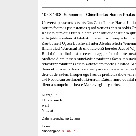
19-08-1408. Schepenen: Ghiselbertus Hac en Paulus
Universis presencia visuris Nos Ghiselbertus Hac et Paul
notum facimus protestantes quod veniens coram nobis Cris
Rossem cum eius tutore electo vendidit et optulit pro qui
et legalibus eidem ut fatebatur persolutis quinque hont et 
Zautbomell Opten Borchwall inter Aleidis relicta Wenem
filiam dicti Wenemari ab uno latere Et heredes Jacobi Wijs
Rodolphi in allodio sine censu et aggere hereditarie poss
predicto dicte terre renunciavit promittens facere renunci
tenentur promittens eciam warandiam facere Heinrico Baer
diem ut juris est adversus omnes juri comparere volente
dicitur de eadem Insuper ego Paulus predictus dicte terre 
avi Nostrarum testimonio litterarum Datum anno domini
diem assumpcionis beate Marie virginis gloriose
Marge L:
Opten borch-
wall
V hont
Datum: zondag na 15 aug
Transfix.
Aanhangend:
01-05-1422