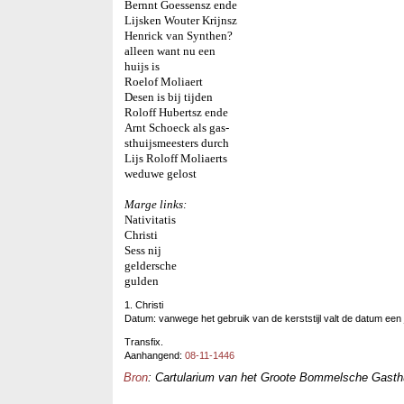
Bernnt Goessensz ende
Lijsken Wouter Krijnsz
Henrick van Synthen?
alleen want nu een
huijs is
Roelof Moliaert
Desen is bij tijden
Roloff Hubertsz ende
Arnt Schoeck als gas-
sthuijsmeesters durch
Lijs Roloff Moliaerts
weduwe gelost
Marge links:
Nativitatis
Christi
Sess nij
geldersche
gulden
1. Christi
Datum: vanwege het gebruik van de kerststijl valt de datum een j
Transfix.
Aanhangend:
08-11-1446
Bron
: Cartularium van het Groote Bommelsche Gasthui