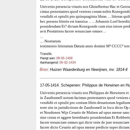
Universis presencia visuris nos Ghiselbertus Hac et Goi
cimus protestantes quod veniens coram nobis Konegondis 
vendidit et optulit pro quinquaginta libras .... litteras qui
hec presens litteris est transixa ... ... Johannis Loef heredit
possidendam Et? dictam Konegonde cum eius tutore predic
avit Promittens facere renunciare omnes ...
...
.... Nostrarum
testimonio litterarum Datum anno domini Mº CCCCº terci
Transfix.
Hangt aan:
08-05-1408
Aanhangend:
05-02-1434
Bron
: Huizen Waardenburg en Neerijnen, inv. 1814-4
17-05-1414. Schepenen: Philippus de Horwinen en Hu
Universis presencia visuris nos Philippus de Horwinen e
in Zautbomell notum facimus protestantes quod veniens
vendidit et optulit pro centum libris denariorum legalium
terre site in jurisdictione de Zautbomell in loco dicto 
et Noudonen Wijs Cesario de Malsen ad opus mense sancti
sine censu et aggere hereditario possidendam Et Robbertus
facere renunciare omnes qui dicte terre de jure renuncia
facere dicto Cesario ad opus mense predicte super dictam 