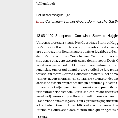
Willem Loeff
....?
Datum: woensdag na 1 jan.
Bron
: Cartularium van het Groote Bommelsche Gasthui
13-03-1409. Schepenen: Goeswinus Storm en Huijgh
Universis presencia visuris Nos Goeswinus Storm et Huij
in Zautboemell notum facimus protestantes quod veniens 
pro quinquaginta florenis aureis bonis et legalibus eidem 
do de Zautbomell inter Ymmelrecum? Walteri et Lambertu
sine censu et aggere exceptis censu domini nostri Ducis 
hereditarie possidendam Et dictus Johannes domui et aree
renunciare omnes qui domui et aree predicti de jure renu
warandiam facare Gerardo Houschilt predicto super domo 
juris est adversus omnes juri comparere volente Et depo
dicitur de eisdem propter censum prenotatum Quo facto G
Johannis de Oeijen predicto domum et aream predictis in
jure exindi persolvendam Et pro uno et dimidio florenis 
hereditarij census aut pro florenis predicto novem denari
Flandrense bonis et legalibus aut equivalens pagamentum p
ad cathedram Gerardo Houschilt predicto jure censuali 
litterarum Datum anno domini millesimo quadringentesim
Transfix.