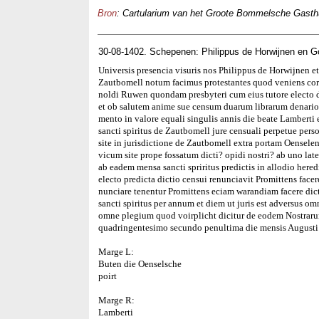
Bron
: Cartularium van het Groote Bommelsche Gasthuis
30-08-1402. Schepenen: Philippus de Horwijnen en 
Universis presencia visuris nos Philippus de Horwijnen e
Zautbomell notum facimus protestantes quod veniens co
noldi Ruwen quondam presbyteri cum eius tutore electo de
et ob salutem anime sue censum duarum librarum denarior
mento in valore equali singulis annis die beate Lambert
sancti spiritus de Zautbomell jure censuali perpetue pe
site in jurisdictione de Zautbomell extra portam Oenselen
vicum site prope fossatum dicti? opidi nostri? ab uno late
ab eadem mensa sancti spriritus predictis in allodio here
electo predicta dictio censui renunciavit Promittens facer
nunciare tenentur Promittens eciam warandiam facere di
sancti spiritus per annum et diem ut juris est adversus o
omne plegium quod voirplicht dicitur de eodem Nostrar
quadringentesimo secundo penultima die mensis Augusti
Marge L:
Buten die Oenselsche
poirt
Marge R:
Lamberti