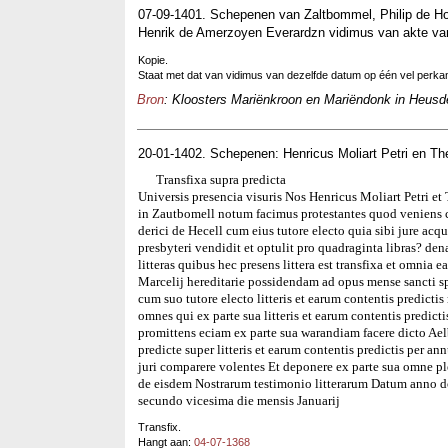
07-09-1401. Schepenen van Zaltbommel, Philip de H
Henrik de Amerzoyen Everardzn vidimus van akte va
Kopie.
Staat met dat van vidimus van dezelfde datum op één vel perk
Bron
: Kloosters Mariënkroon en Mariëndonk in Heusde
20-01-1402. Schepenen: Henricus Moliart Petri en T
Transfixa supra predicta
Universis presencia visuris Nos Henricus Moliart Petri e
in Zautbomell notum facimus protestantes quod veniens c
derici de Hecell cum eius tutore electo quia sibi jure 
presbyteri vendidit et optulit pro quadraginta libras? de
litteras quibus hec presens littera est transfixa et omnia
Marcelij hereditarie possidendam ad opus mense sancti s
cum suo tutore electo litteris et earum contentis predicti
omnes qui ex parte sua litteris et earum contentis predicti
promittens eciam ex parte sua warandiam facere dicto Ael
predicte super litteris et earum contentis predictis per a
juri comparere volentes Et deponere ex parte sua omne pl
de eisdem Nostrarum testimonio litterarum Datum anno 
secundo vicesima die mensis Januarij
Transfix.
Hangt aan:
04-07-1368