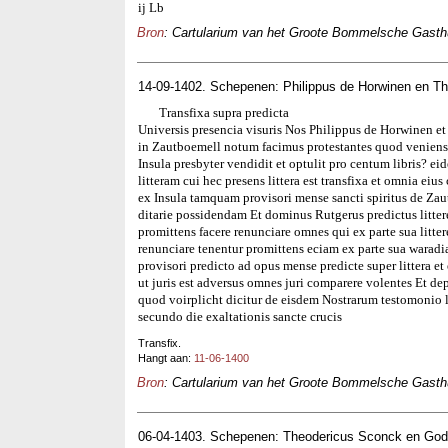
ij Lb
Bron
: Cartularium van het Groote Bommelsche Gasthui
14-09-1402. Schepenen: Philippus de Horwinen en T
Transfixa supra predicta
Universis presencia visuris Nos Philippus de Horwinen e
in Zautboemell notum facimus protestantes quod venien
Insula presbyter vendidit et optulit pro centum libris? eid
litteram cui hec presens littera est transfixa et omnia ei
ex Insula tamquam provisori mense sancti spiritus de Zau
ditarie possidendam Et dominus Rutgerus predictus littere
promittens facere renunciare omnes qui ex parte sua littere
renunciare tenentur promittens eciam ex parte sua wara
provisori predicto ad opus mense predicte super littera et
ut juris est adversus omnes juri comparere volentes Et d
quod voirplicht dicitur de eisdem Nostrarum testomoni
secundo die exaltationis sancte crucis
Transfix.
Hangt aan:
11-06-1400
Bron
: Cartularium van het Groote Bommelsche Gasthui
06-04-1403. Schepenen: Theodericus Sconck en Gode