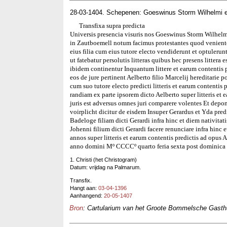
28-03-1404. Schepenen: Goeswinus Storm Wilhelmi e
Transfixa supra predicta
Universis presencia visuris nos Goeswinus Storm Wilhelmi
in Zautboemell notum facimus protestantes quod venient
eius filia cum eius tutore electo vendiderunt et optuleru
ut fatebatur persolutis litteras quibus hec presens littera
ibidem continentur Inquantum littere et earum contentis 
eos de jure pertinent Aelberto filio Marcelij hereditarie
cum suo tutore electo predicti litteris et earum contentis
randiam ex parte ipsorem dicto Aelberto super litteris et 
juris est adversus omnes juri comparere volentes Et dep
voirplicht dicitur de eisdem Insuper Gerardus et Yda pred
Badeloge filiam dicti Gerardi infra hinc et diem nativita
Johenni filium dicti Gerardi facere renunciare infra hinc 
annos super litteris et earum contentis predictis ad opus
anno domini Mº CCCCº quarto feria sexta post dominic
1. Christi (het Christogram)
Datum: vrijdag na Palmarum.
Transfix.
Hangt aan:
03-04-1396
Aanhangend:
20-05-1407
Bron
: Cartularium van het Groote Bommelsche Gasthui