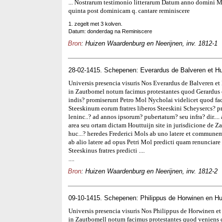
... Nostrarum testimonio litterarum Datum anno domini 
quinta post dominicam q. cantare reminiscere
1. zegelt met 3 kolven.
Datum: donderdag na Reminiscere
Bron
: Huizen Waardenburg en Neerijnen, inv. 1812-1
28-02-1415. Schepenen: Everardus de Balveren et H
Universis presencia visuris Nos Everardus de Balveren e
in Zautbomel notum facimus protestantes quod Gerardus et
indis? promiserunt Petro Mol Nycholai videlicet quod f
Steeskinum eorum fratres liberos Steeskini Scheysercs? pre
leninc..? ad annos ipsorum? pubertatum? seu infra? dir.
area seu ortam dictam Houttuijn site in jurisdicione de 
huc...? heredes Frederici Mols ab uno latere et communem
ab alio latere ad opus Petri Mol predicti quam renunciare
Steeskinus fratres predicti ....
....
Bron
: Huizen Waardenburg en Neerijnen, inv. 1812-2
09-10-1415. Schepenen: Philippus de Horwinen en Hu
Universis presencia visuris Nos Philippus de Horwinen e
in Zautbomell notum facimus protestantes quod veniens c