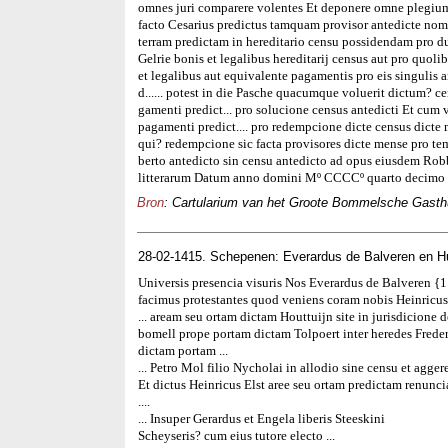
omnes juri comparere volentes Et deponere omne plegium
facto Cesarius predictus tamquam provisor antedicte nomi
terram predictam in hereditario censu possidendam pro du
Gelrie bonis et legalibus hereditarij census aut pro quoli
et legalibus aut equivalente pagamentis pro eis singulis a
d...... potest in die Pasche quacumque voluerit dictum? 
gamenti predict... pro solucione census antedicti Et cum v
pagamenti predict.... pro redempcione dicte census dicte
qui? redempcione sic facta provisores dicte mense pro tem
berto antedicto sin censu antedicto ad opus eiusdem Rob
litterarum Datum anno domini Mº CCCCº quarto decimo 
Bron
: Cartularium van het Groote Bommelsche Gasthui
28-02-1415. Schepenen: Everardus de Balveren en H
Universis presencia visuris Nos Everardus de Balveren {
facimus protestantes quod veniens coram nobis Heinricus E
... aream seu ortam dictam Houttuijn site in jurisdicione 
bomell prope portam dictam Tolpoert inter heredes Fred
dictam portam ...
... Petro Mol filio Nycholai in allodio sine censu et agge
Et dictus Heinricus Elst aree seu ortam predictam renunciav
....
... Insuper Gerardus et Engela liberis Steeskini
Scheyseris? cum eius tutore electo ...