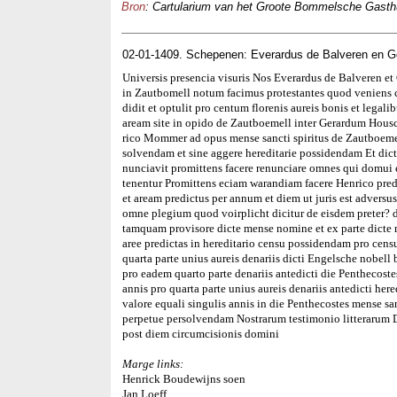
Bron
: Cartularium van het Groote Bommelsche Gasthui
02-01-1409. Schepenen: Everardus de Balveren en 
Universis presencia visuris Nos Everardus de Balveren e
in Zautbomell notum facimus protestantes quod veniens 
didit et optulit pro centum florenis aureis bonis et legal
aream site in opido de Zautboemell inter Gerardum Hous
rico Mommer ad opus mense sancti spiritus de Zautboemell
solvendam et sine aggere hereditarie possidendam Et dict
nunciavit promittens facere renunciare omnes qui domui et
tenentur Promittens eciam warandiam facere Henrico pre
et aream predictus per annum et diem ut juris est advers
omne plegium quod voirplicht dicitur de eisdem preter?
tamquam provisore dicte mense nomine et ex parte dicte 
aree predictas in hereditario censu possidendam pro censu
quarta parte unius aureis denariis dicti Engelsche nobel
pro eadem quarto parte denariis antedicti die Penthecos
annis pro quarta parte unius aureis denariis antedicti her
valore equali singulis annis in die Penthecostes mense san
perpetue persolvendam Nostrarum testimonio litterarum
post diem circumcisionis domini
Marge links:
Henrick Boudewijns soen
Jan Loeff