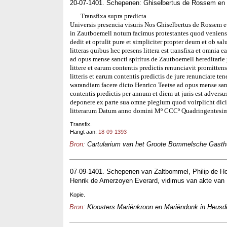
20-07-1401. Schepenen: Ghiselbertus de Rossem e
Transfixa supra predicta
Universis presencia visuris Nos Ghiselbertus de Rossem 
in Zautboemell notum facimus protestantes quod venien
dedit et optulit pure et simpliciter propter deum et ob 
litteras quibus hec presens littera est transfixa et omnia
ad opus mense sancti spiritus de Zautboemell hereditari
littere et earum contentis predictis renunciavit promitten
litteris et earum contentis predictis de jure renunciare te
warandiam facere dicto Henrico Teetse ad opus mense sancti
contentis predictis per annum et diem ut juris est advers
deponere ex parte sua omne plegium quod voirplicht dic
litterarum Datum anno domini Mº CCCº Quadringentesimo
Transfix.
Hangt aan:
18-09-1393
Bron
: Cartularium van het Groote Bommelsche Gasthui
07-09-1401. Schepenen van Zaltbommel, Philip de H
Henrik de Amerzoyen Everard, vidimus van akte van
Kopie.
Bron
: Kloosters Mariënkroon en Mariëndonk in Heusde