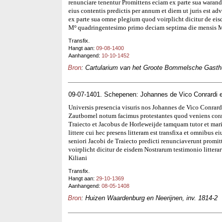
renunciare tenentur Promittens eciam ex parte sua warandi
eius contentis predictis per annum et diem ut juris est a
ex parte sua omne plegium quod voirplicht dicitur de e
Mº quadringentesimo primo deciam septima die mensis 
Transfix.
Hangt aan:
09-08-1400
Aanhangend:
10-10-1452
Bron
: Cartularium van het Groote Bommelsche Gasthui
09-07-1401. Schepenen: Johannes de Vico Conrardi 
Universis presencia visuris nos Johannes de Vico Conrard
Zautbomel notum facimus protestantes quod veniens coram
Traiecto et Jacobus de Horleweijde tamquam tutor et mar
littere cui hec presens litteram est transfixa et omnibus eius
seniori Jacobi de Traiecto predicti renunciaverunt prom
voirplicht dicitur de eisdem Nostrarum testimonio litte
Kiliani
Transfix.
Hangt aan:
29-10-1369
Aanhangend:
08-05-1408
Bron
: Huizen Waardenburg en Neerijnen, inv. 1814-2