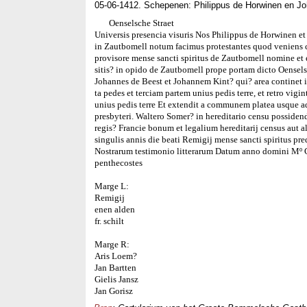
05-06-1412. Schepenen: Philippus de Horwinen en J
Oenselsche Straet
Universis presencia visuris Nos Philippus de Horwinen e
in Zautbomell notum facimus protestantes quod veniens
provisore mense sancti spiritus de Zautbomell nomine et
sitis? in opido de Zautbomell prope portam dicto Oensels
Johannes de Beest et Johannem Kint? qui? area continet in
ta pedes et terciam partem unius pedis terre, et retro vigi
unius pedis terre Et extendit a communem platea usque 
presbyteri. Waltero Somer? in hereditario censu possiden
regis? Francie bonum et legalium hereditarij census aut 
singulis annis die beati Remigij mense sancti spiritus pr
Nostrarum testimonio litterarum Datum anno domini Mº
penthecostes
Marge L:
Remigij
enen alden
fr. schilt
Marge R:
Aris Loem?
Jan Bartten
Gielis Jansz
Jan Gorisz