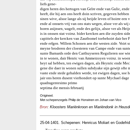
liefs gene-
digen heren des hertogen van Gelre ende van Gulic, ende
heeft, die hij aen ons heeft doin scriven, gegeven hebb
sinen wive, alsoe lange als sij beijde leven of hoirre een v
ende al onraets vrij van ons stats wegen, alsoe ver als wij
horen asijnsen, wagelt, ende des gelijx, alsoe ver als He
is in onssen stat voirsz. bider kercken aen die zuyden s
capittels der kercken van Zautbomel toebehoirt dair her F
ende erfgen. Willem Schonen aen die westen zide. Voirt 
meyne broderen der cloesteren van Campe ende van sunte
sunte Barnards orde den Carthuyseren Regulieren soe wien
in te wonen, dair Henric van Ammerzoyen voirsz. in woent
heyt sal hebben, ten ewigen dagen, als Heynric ende Mechtel
gene die daer in wonen sullen subdyake sijn gewijt ofte m
vaste ende stede gehalden werde, tot ewigen dagen, soe h
jair ons heren dusent vierhondert op sunte Mychael dage
quadragentesimo primo
septima die mensis februarij
Origineel.
Met schepenzegels Philip de Horwinen en Johan van Vico
Bron
: Kloosters Mariënkroon en Mariëndonk in Heusde
25-04-1401. Schepenen: Henricus Moliart en Godefri