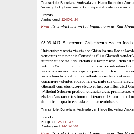
Transcriptie: Bomeliana. Archivalia van Harco Beckering Vinckers
Vanwege het gebruik van de kerststijl valt de datum een jaar eerd
Transfix.
Aanhangend:
12-05-1420
Bron
: De kerkfabriek en het kapittel van de Sint Maar
08-03-1417. Schepenen: Ghijselbertus Hac en Jacobu
Universis presentia visuris nos Ghijselbertus Hac et Jac
venientes coram nobis Conrardus filius Gherardi vander 
ut fatebatur persolutis litteram cui hec presens littera es
naturali Wilhelmi Schonen hereditarie possidendam Et dict
facere renunciare omnes qui ex parte sua littere et eius co
warandiam facere dicto Ghiselberto super littere et eius c
comparere volentes et deponere ex parte sua omne plegium
Gherardi cum eius tutore electo et Jacobus filius dicti Ghe
Wilhelmi Schonen predicti renunciaverunt promittentes 
eisdem Nostrarum testimonio litterarum. Datum anno dom
dominicans qua in ecclesia cantatur reminiscere
Transcriptie: Bomeliana. Archivalia van Harco Beckering Vinckers
Transfix.
Hangt aan:
23-11-1399
Aanhangend:
14-10-1440
Bron
: De kerkfabriek en het kapittel van de Sint Maar