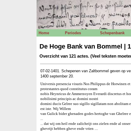
Home
Periodes
Schepenbank
De Hoge Bank van Bommel | 1
Overzicht van 121 actes. (Veel teksten moet
07-02-1401. Schepenen van Zaltbommel geven op ve
1400 september 20.
Universis presencia visuris Nos Philippus de Horwinen e
protestantes quod constitutus coram
nobis Heynricus de Ammerzoyen Everardi discretus et hone
nobilisimi principis ac domini nostri
domini ducis Gelree suo sigillo sigillatam non abolitam e
est iste. Wij Willem
van Gulick bider ghenaden godes hertoghe van Ghelree 
...
... dat wij om heil ende zalicheijt ons zielen ende al o
ghevrijt hebben gheve ende vrien ....