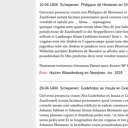
10-04-1404. Schepenen: Philippus de Horwinen en Gh
Universis presencia visuris nos Philippus de Horwinen et 
Zautbomel notum facimus protestantes quod veniens coram
vendidit et optulit pro .... libras .... septuaginta
quinque virgatas terre quam terram idem Otto de jure habet 
jurisdictione de Zautbomell in die Stoppelhoeve inter h
selberti et Lamburgis filiam Goddonis bonem? Item v... h
virgatas terre site ibidem in Coppencampe quam terra ide
jugeribus terre site ibidem in jamdicto loco inter Henri
Wilhelmi aurifabri Rubberto de Hoesden in allodio sine c
possidendam Et Otto predictus dicte terre vendite renuncia
...
Nostrarum testimonio litterarum Datum anno domini Mº 
Bron
: Huizen Waardenburg en Neerijnen, inv. 1819
29-04-1404. Schepenen: Godefridus ex Insula en Go
Universis presencia visuris Nos Godefridus ex Insula et 
Zautbomell notum facimus protestantes quod veniens co
contulit aream cum omnibus edificijs in eadem constructo
Johanni Tabbart et Johenni filium Johannis Hermanni quo 
versus plateam viginti et dimidium pedes terre / et retro
unius pedis terre Et in longitudine decem virgatas et tres
Johannis Hermanni in hereditario censu possidendam pro