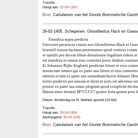
Transfix.
Hangt aan:
21-09-1393
Bron
: Cartularium van het Groote Bommelsche Gasthui
26-02-1405. Schepenen: Ghiselbertus Hack en Goes
Transfixa supra predicta
Universis presencia visuris nos Ghiselbertus Hack et Goe
boemell notum facimus protestantes quod veniens coram 
et optulit pro decem libras denariorum legalium eidem ut f
est transfixa et omnia eius contenta prout ibidem contin
Et Johannes Rijke Engberti predictus littere et eius conte
renunciare omnes qui ex parte sua littere et eius contentis
mittens eciam ex parte sua warandiam facere Johanni Donc
tentis predictis per annum et diem ut juris est adversus o
ponere ex parte sua omne plegium quod voirplicht dicitu
Datum anno domini Mº CCCCº quinto feria quinta post d
Datum: donderdag na St. Mathias apostel (24 feb).
Transfix.
Hangt aan:
29-04-1404
Aanhangend:
30-04-1436
Bron
: Cartularium van het Groote Bommelsche Gasthui