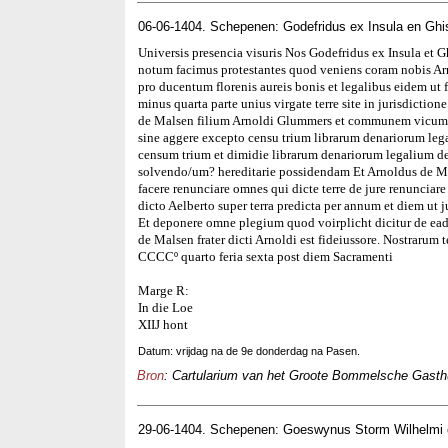
06-06-1404. Schepenen: Godefridus ex Insula en Ghi
Universis presencia visuris Nos Godefridus ex Insula et 
notum facimus protestantes quod veniens coram nobis Ar
pro ducentum florenis aureis bonis et legalibus eidem ut f
minus quarta parte unius virgate terre site in jurisdictio
de Malsen filium Arnoldi Glummers et communem vicum Ael
sine aggere excepto censu trium librarum denariorum leg
censum trium et dimidie librarum denariorum legalium de
solvendo/um? hereditarie possidendam Et Arnoldus de Mal
facere renunciare omnes qui dicte terre de jure renunciar
dicto Aelberto super terra predicta per annum et diem ut j
Et deponere omne plegium quod voirplicht dicitur de ea
de Malsen frater dicti Arnoldi est fideiussore. Nostraru
CCCCº quarto feria sexta post diem Sacramenti
Marge R:
In die Loe
XIIJ hont
Datum: vrijdag na de 9e donderdag na Pasen.
Bron
: Cartularium van het Groote Bommelsche Gasthui
29-06-1404. Schepenen: Goeswynus Storm Wilhelmi e