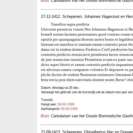
Bron
: Cartularium van het Groote Bommelsche Gasthui
27-12-1412. Schepenen: Johannes Hagestout en Hen
Transfixa supra predicta
Universis presencia visuris Nos Johannes Hagestout et He
bomell notum facimus protestantes quod veniens coram no
optulit pro quinquaginta florenis aureis bonis et legalibus
litteram est transfixa et omniam earum contentis prout i
datus est in eisdem domino Frederico Croll presbytero her
contentis predictis renunciavit promittens facere renuncia
de jure renunciare tenentur Promittens eciam ex parte su
dicto super litteris et earum contentis predictis inquantu
est adversus omnes comparere volentes Et deponere ex p
plicht dicitur de eisdem Nostrarum testimonio litterar
feria tercia post diem nativitatis domini nostri Jhesu? chri
Datum: dinsdag na 25 dec.
Vanwege het gebruik van de kerststijl valt de datum een jaar eerd
Transfix.
Hangt aan:
26-02-1399
Aanhangend:
03-03-1430
Bron
: Cartularium van het Groote Bommelsche Gasthui
21-09-1413. Schepenen: Ghiselbertus Hac en Goisw