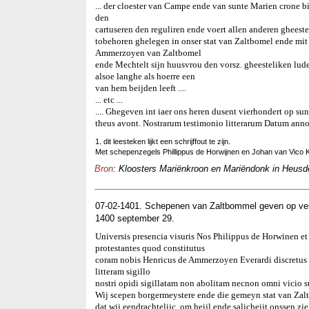
... der cloester van Campe ende van sunte Marien crone 
den
cartuseren den reguliren ende voert allen anderen gheeste
tobehoren ghelegen in onser stat van Zaltbomel ende mit
Ammerzoyen van Zaltbomel
ende Mechtelt sijn huusvrou den vorsz. gheesteliken lu
alsoe langhe als hoerre een
van hem beijden leeft ....
... etc ...
.... Ghegeven int iaer ons heren dusent vierhondert op su
theus avont. Nostrarum testimonio litterarum Datum ann
1. dit leesteken lijkt een schrijffout te zijn.
Met schepenzegels Phillippus de Horwijnen en Johan van Vico
Bron
: Kloosters Mariënkroon en Mariëndonk in Heusde
07-02-1401. Schepenen van Zaltbommel geven op ve
1400 september 29.
Universis presencia visuris Nos Philippus de Horwinen e
protestantes quod constitutus
coram nobis Henricus de Ammerzoyen Everardi discretus e
litteram sigillo
nostri opidi sigillatam non abolitam necnon omni vicio su
Wij scepen borgermeystere ende die gemeyn stat van Zaltb
dat wij eendrachtelijc, om heijl ende salicheijt onssen 