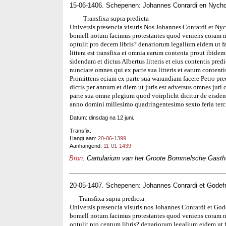
15-06-1406. Schepenen: Johannes Conrardi en Nycho
Transfixa supra predicta
Universis presencia visuris Nos Johannes Conrardi et Nyc
bomell notum facimus protestantes quod veniens coram no
optulit pro decem libris? denariorum legalium eidem ut fa
littera est transfixa et omnia earum contenta prout ibidem
sidendam et dictus Albertus litteris et eius contentis predi
nunciare omnes qui ex parte sua litteris et earum contenti
Promittens eciam ex parte sua warandiam facere Petro predi
dictis per annum et diem ut juris est adversus omnes juri
parte sua omne plegium quod voirplicht dicitur de eisde
anno domini millesimo quadringentesimo sexto feria terc
Datum: dinsdag na 12 juni.
Transfix.
Hangt aan:
20-06-1399
Aanhangend:
11-01-1439
Bron
: Cartularium van het Groote Bommelsche Gasthui
20-05-1407. Schepenen: Johannes Conrardi et Godefr
Transfixa supra predicta
Universis presencia visuris nos Johannes Conrardi et Gode
bomell notum facimus protestantes quod veniens coram no
optulit pro centum libris? denariorum legalium eidem ut fat