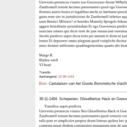
Universis presencia visuris nos Goeswynus Storm Wilhelmi
Zautbomell notum facimus protestantes quod ego Goeswin
florenis aureis bonis et legalibus michi ut fatebatur pers
gatas terre site in jurisdictione de Zautbomell inferius 
num Henrici Milonis? et heredes Marselij Spiegels Johanni
aggere hereditarie possidendam Et ego Goeswinus predictus
nunciare omnes qui dicte terre de jure renunciare tenent
Jacobi predicto super dicta terra per annum et diem ut ju
lentes Et deponere omne plegium quod voirplicht dicitur
anno domini millesimo quadringentesimo quarto die beat
Marge R:
Bijden wiell
VJ hont
Transfix.
Aanhangend:
15-08-1419
Bron
: Cartularium van het Groote Bommelsche Gasthui
30-11-1404. Schepenen: Ghiselbertus Hack en Goes
Transfixa supra predicta
Universis presencia visuris Nos Ghiselbertus Hack et Go
Zautbomell notum facimus protestantes quod veniens cor
tulit pure et simpliciter propter deum litteras quibus hec 
contenta prout ibidem continentur inquantum ipse de jur