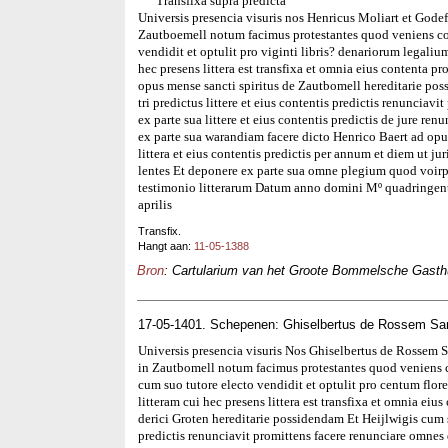
Transfixa supra predicta
Universis presencia visuris nos Henricus Moliart et Godef
Zautboemell notum facimus protestantes quod veniens co
vendidit et optulit pro viginti libris? denariorum legalium
hec presens littera est transfixa et omnia eius contenta p
opus mense sancti spiritus de Zautbomell hereditarie po
tri predictus littere et eius contentis predictis renunciav
ex parte sua littere et eius contentis predictis de jure re
ex parte sua warandiam facere dicto Henrico Baert ad opus
littera et eius contentis predictis per annum et diem ut ju
lentes Et deponere ex parte sua omne plegium quod voirp
testimonio litterarum Datum anno domini Mº quadringent
aprilis
Transfix.
Hangt aan:
11-05-1388
Bron
: Cartularium van het Groote Bommelsche Gasthui
17-05-1401. Schepenen: Ghiselbertus de Rossem San
Universis presencia visuris Nos Ghiselbertus de Rossem 
in Zautbomell notum facimus protestantes quod veniens c
cum suo tutore electo vendidit et optulit pro centum flore
litteram cui hec presens littera est transfixa et omnia ei
derici Groten hereditarie possidendam Et Heijlwigis cum su
predictis renunciavit promittens facere renunciare omnes qu