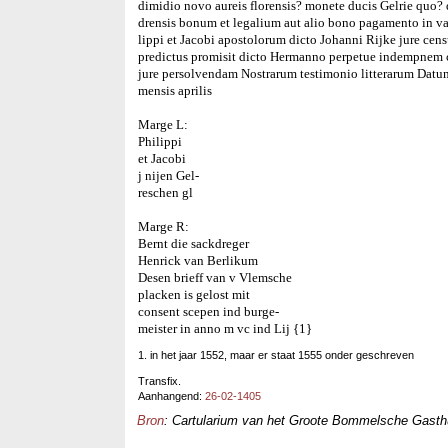
dimidio novo aureis florensis? monete ducis Gelrie quo? 
drensis bonum et legalium aut alio bono pagamento in val
lippi et Jacobi apostolorum dicto Johanni Rijke jure ce
predictus promisit dicto Hermanno perpetue indempnem c
jure persolvendam Nostrarum testimonio litterarum Dat
mensis aprilis
Marge L:
Philippi
et Jacobi
j nijen Gel-
reschen gl
Marge R:
Bernt die sackdreger
Henrick van Berlikum
Desen brieff van v Vlemsche
placken is gelost mit
consent scepen ind burge-
meister in anno m vc ind Lij {1}
1. in het jaar 1552, maar er staat 1555 onder geschreven
Transfix.
Aanhangend:
26-02-1405
Bron
: Cartularium van het Groote Bommelsche Gasthui