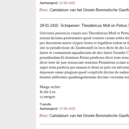
Aanhangend:
12-09-1425
Bron
: Cartularium van het Groote Bommelsche Gasthui
29-01-1410. Schepenen: Theodericus Moll en Petrus
Universis presencia visuris nos Theodericus Moll et Petr
notum facimus protestantes quod veniens coram nobis do
pro ducentum aureis clypeis bonis et legalibus eidem ut f
site in jurisdictione de Zautbomell in loco dicto In die L
latere et communem aquaductum ab alio latere Gerardo Cro
possidendam Et dominus Petrus predictus dicte terre renu
dicte terre de jure renunciare tenentur Promittens eciam 
super terra predicta per annum et diem ut juris est adver
deponere omne plegium quod voirplicht dicitur de eade
domini millesimo quadringentesimo decimo vicesima non
Marge rechts:
In die Loe
vj mergen
Transfix.
Aanhangend:
17-06-1433
Bron
: Cartularium van het Groote Bommelsche Gasthui