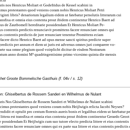
icta
uris nos Henricus Moliart et Godefridus de Kessel scabini in
mus protestantes quod veniens coram nobis Henricus Moliart Petri
viginti libris? denariorum legalium eidem ut fatebatur persolutis litterarum cui
 transfixa et omnia eius contenta prout ibidem continentur Henrico Baert ad
tus de Zautbomell hereditarie possidendam Et Henricus Moliart Pe-
 eius contentis predictis renunciavit promittens facere renunciare omnes qui
eius contentis predictis de jure renunciare tenentur Promittens eciam
facere dicto Henrico Baert ad opus mense sancti spiritus predicte super
s predictis per annum et diem ut juris est adversus omnes juri comparere vo-
parte sua omne plegium quod voirplicht dicitur de eisdem Nostrarum
Datum anno domini Mº quadringentisimo primo vicesimo quinta die mensis
 het Groote Bommelsche Gasthuis (f. 04v / s. 12)
n: Ghiselbertus de Rossem Sanderi en Wilhelmus de Nulant
uris Nos Ghiselbertus de Rossem Sanderi et Wilhelmus de Nulant scabini
cimus protestantes quod veniens coram nobis Heijlwigis relicta Jacobi Neysen?
ndidit et optulit pro centum florenis aureis bonis et legalibus eidem ut fatebatur pe
s littera est transfixa et omnia eius contenta prout ibidem continentur Gerardo Groo
e possidendam Et Heijlwigis cum suo tutore electo predicta littere et eius contentis
omittens facere renunciare omnes qui ex parte sua littere et eius contentis predictis 