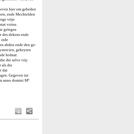
rieven hier om gebeden
soen, ende Mechtelden
inge vrije
stat voirsz.
die gelegen
de des dekens ende
 zide
den abden ende den ge-
ystercien, geheyten
nde hofstat
ie die selve vrij-
 als die
t dat
angen. Gegeven int
tum anno domini Mº