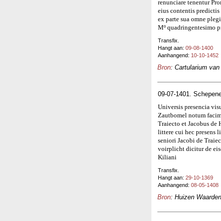
renunciare tenentur Pro
eius contentis predicti
ex parte sua omne pleg
Mº quadringentesimo p
Transfix.
Hangt aan:
09-08-1400
Aanhangend:
10-10-1452
Bron
: Cartularium va
09-07-1401. Schepene
Universis presencia vis
Zautbomel notum facimu
Traiecto et Jacobus de 
littere cui hec presens l
seniori Jacobi de Trai
voirplicht dicitur de 
Kiliani
Transfix.
Hangt aan:
29-10-1369
Aanhangend:
08-05-1408
Bron
: Huizen Waardenb