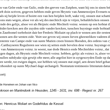
en van Gelre ende van Gulic, ende des greven van Zutphen, want hij ons in sinen b
 heeft doin scriven, gegeven hebben ende geven Heynric van Ammerzoijen Everaets 
als sij beijde leven of hoirre een van hen beijden leeft, wake vrij, onssen stat schatt
 ons stats wegen, alsoe ver als wij des mechtich sijn te vrijen, behaldelicken onssen 
 ende des gelijx, alsoe ver als Heijnric ende Mechtelt voirsz. wonen op een hofstat 
z. bider kercken aen die zuyden side vander kercken, tusschen huysinge ende hofsta
an Zautbomel toebehoirt dair her Frederic Moliairt op plach te wonen aen die oesten
honen aen die westen zide. Voirt soe geven wij onsen lieven gheesteliken vaderen 
esteren van Campe ende van sunte Marien croen binnen Hoesden, des ordens van c
 Carthuyseren Regulieren soe wien sij setten ende bevelen dese voirsz. huysinge e
c van Ammerzoyen voirsz. in woent, nae dode Henrics ende Mechtelden voirsz., dat d
gen dagen, als Heynric ende Mechtelt voirsz. hebben, gelijc als voirscr. is, alsoe ver
sullen subdyake sijn gewijt ofte meer, alle argelist hier in uytgesceyden Ende op da
en werde, tot ewigen dagen, soe hebben wij onssen stat zegel, aen desen brief geh
vierhondert op sunte Mychael dage archangeli. Nostrarum testimonio litterarum da
uarij
 de Horwinen en Johan van Vico
nkroon en Mariëndonk in Heusden, 1245 - 1631, inv. 698 - Regest nr. 267
n: Henricus Moliart en Godefridus de Kessel