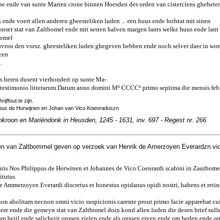
ampe ende van sunte Marien crone binnen Hoesden des orden van cisterciens ghehete
n ende voert allen anderen gheesteliken luden ... een huus ende hofstat mit sinen
nser stat van Zaltbomel ende mit sesten halven margen lants welke huus ende lant
bomel
svrou den vorsz. gheesteliken luden ghegeven hebben ende noch selver daer in wo
 een
.
ons heren dusent vierhondert op sunte Ma-
 testimonio litterarum Datum anno domini Mº CCCCº primo septima die mensis febr
rijffout te zijn.
ppus de Horwijnen en Johan van Vico Koenraduszn
nkroon en Mariëndonk in Heusden, 1245 - 1631, inv. 697 - Regest nr. 266
n van Zaltbommel geven op verzoek van Henrik de Amerzoyen Everardzn vi
suris Nos Philippus de Horwinen et Johannes de Vico Coenrardi scabini in Zautbom
itutus
 Ammerzoyen Everardi discretus et honestus opidanus opidi nostri, habens et reti
 non abolitam necnon omni vicio suspicionis carente prout primo facie apparebat cuiu
re ende die gemeyn stat van Zaltbomel doin kond allen luden die desen brief sulle
 om heijl ende salicheijt onssen zielen ende als onssen erven ende om beden ende o