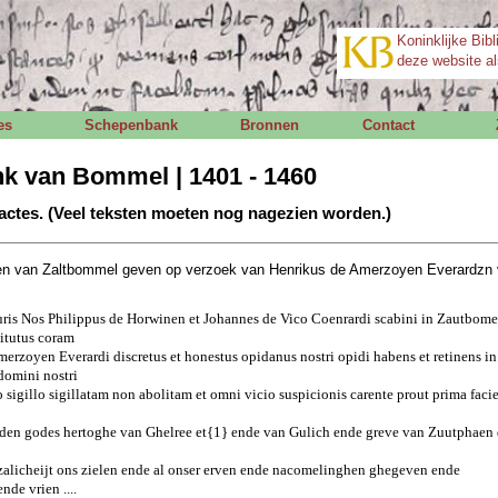
Koninklijke Bibl
deze website al
es
Schepenbank
Bronnen
Contact
k van Bommel | 1401 - 1460
actes. (Veel teksten moeten nog nagezien worden.)
n van Zaltbommel geven op verzoek van Henrikus de Amerzoyen Everardzn 
suris Nos Philippus de Horwinen et Johannes de Vico Coenrardi scabini in Zautbom
titutus coram
rzoyen Everardi discretus et honestus opidanus nostri opidi habens et retinens in 
 domini nostri
 sigillo sigillatam non abolitam et omni vicio suspicionis carente prout prima facie
den godes hertoghe van Ghelree et{1} ende van Gulich ende greve van Zuutphaen
e zalicheijt ons zielen ende al onser erven ende nacomelinghen ghegeven ende
de vrien ....