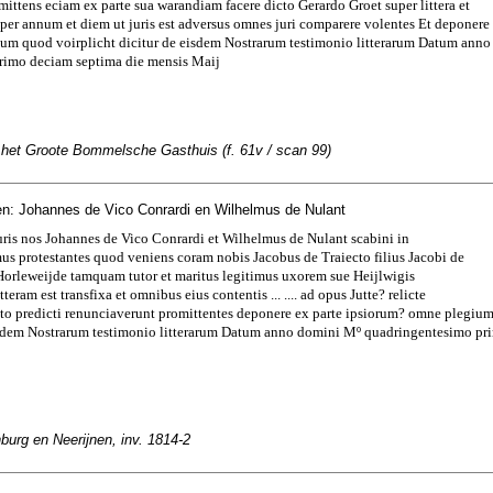
mittens eciam ex parte sua warandiam facere dicto Gerardo Groet super littera et
s per annum et diem ut juris est adversus omnes juri comparere volentes Et deponere
ium quod voirplicht dicitur de eisdem Nostrarum testimonio litterarum Datum ann
rimo deciam septima die mensis Maij
n het Groote Bommelsche Gasthuis (f. 61v / scan 99)
n: Johannes de Vico Conrardi en Wilhelmus de Nulant
uris nos Johannes de Vico Conrardi et Wilhelmus de Nulant scabini in
s protestantes quod veniens coram nobis Jacobus de Traiecto filius Jacobi de
Horleweijde tamquam tutor et maritus legitimus uxorem sue Heijlwigis
itteram est transfixa et omnibus eius contentis ... .... ad opus Jutte? relicte
ecto predicti renunciaverunt promittentes deponere ex parte ipsiorum? omne plegiu
eisdem Nostrarum testimonio litterarum Datum anno domini Mº quadringentesimo pri
urg en Neerijnen, inv. 1814-2