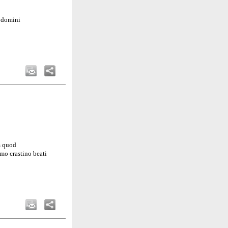
o domini
m quod
mo crastino beati