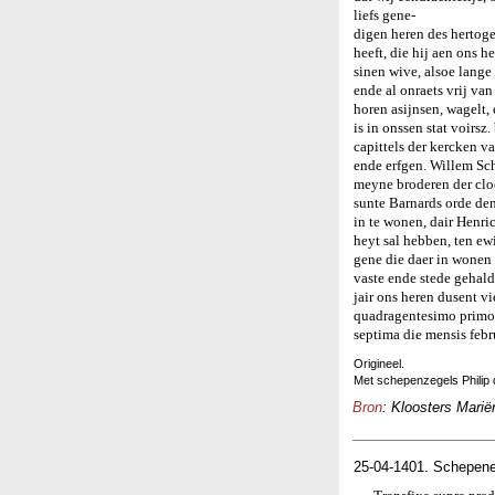
liefs gene-
digen heren des hertog
heeft, die hij aen ons
sinen wive, alsoe lange 
ende al onraets vrij van
horen asijnsen, wagelt,
is in onssen stat voirs
capittels der kercken v
ende erfgen. Willem Sc
meyne broderen der clo
sunte Barnards orde den
in te wonen, dair Henri
heyt sal hebben, ten ewi
gene die daer in wonen 
vaste ende stede gehald
jair ons heren dusent 
quadragentesimo primo
septima die mensis febr
Origineel.
Met schepenzegels Philip
Bron
: Kloosters Marië
25-04-1401. Schepene