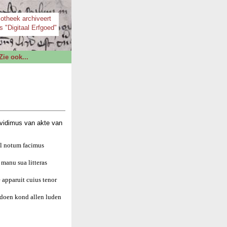
iotheek archiveert
s "Digitaal Erfgoed"
Zie ook...
vidimus van akte van
el notum facimus
manu sua litteras
 apparuit cuius tenor
 doen kond allen luden