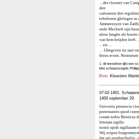
... der cloester van C
den
cartuseren den regulire
tobehoren ghelegen in o
Ammerzoyen van Zalt
ende Mechtelt sijn huu
alsoe langhe als hoerre
van hem beijden leeft ...
... etc ...
.... Ghegeven int iaer 
theus avont. Nostrarum
1. dit leesteken lijkt een sch
Met schepenzegels Philli
Bron
: Kloosters Marië
07-02-1401. Schepene
1400 september 29.
Universis presencia vi
protestantes quod const
coram nobis Henricus de
litteram sigillo
nostri opidi sigillatam
Wij scepen borgermeyste
dat wij eendrachtelijc,