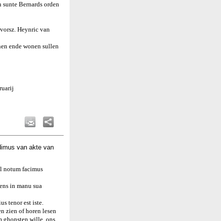
n sunte Bernards orden
 vorsz. Heynric van
nen ende wonen sullen
uarij
dimus van akte van
el notum facimus
nens in manu sua
s tenor est iste.
n zien of horen lesen
m ghonsten wille, ons