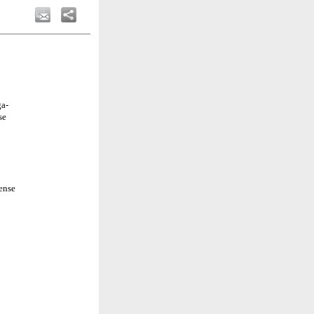
ga-
se
ense