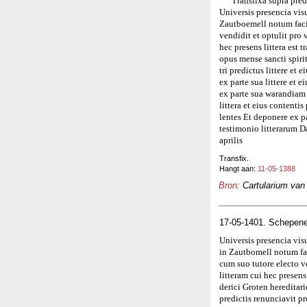
Transfixa supra pred
Universis presencia vis
Zautboemell notum faci
vendidit et optulit pro 
hec presens littera est
opus mense sancti spiri
tri predictus littere et
ex parte sua littere et 
ex parte sua warandiam 
littera et eius contenti
lentes Et deponere ex 
testimonio litterarum 
aprilis
Transfix.
Hangt aan:
11-05-1388
Bron
: Cartularium van
17-05-1401. Schepene
Universis presencia vis
in Zautbomell notum fa
cum suo tutore electo ve
litteram cui hec presen
derici Groten hereditari
predictis renunciavit pr