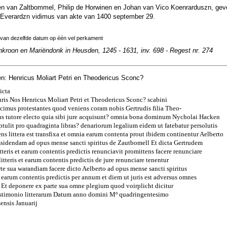
n van Zaltbommel, Philip de Horwinen en Johan van Vico Koenrarduszn, gev
Everardzn vidimus van akte van 1400 september 29.
 van dezelfde datum op één vel perkament
nkroon en Mariëndonk in Heusden, 1245 - 1631, inv. 698 - Regest nr. 274
n: Henricus Moliart Petri en Theodericus Sconc?
icta
uris Nos Henricus Moliart Petri et Theodericus Sconc? scabini
cimus protestantes quod veniens coram nobis Gertrudis filia Theo-
ius tutore electo quia sibi jure acquisunt? omnia bona dominum Nycholai Hacken
optulit pro quadraginta libras? denariorum legalium eidem ut fatebatur persolutis
ens littera est transfixa et omnia earum contenta prout ibidem continentur Aelberto
ssidendam ad opus mense sancti spiritus de Zautbomell Et dicta Gertrudem
tteris et earum contentis predictis renunciavit promittens facere renunciare
itteris et earum contentis predictis de jure renunciare tenentur
te sua warandiam facere dicto Aelberto ad opus mense sancti spiritus
et earum contentis predictis per annum et diem ut juris est adversus omnes
 Et deponere ex parte sua omne plegium quod voirplicht dicitur
estimonio litterarum Datum anno domini Mº quadringentesimo
ensis Januarij