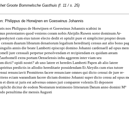
 het Groote Bommelsche Gasthuis (f. 11 / s. 25)
n: Philippus de Horwijnen en Goeswinus Johannis
uris nos Philippus de Horwijnen et Goeswinus Johannis scabini in
us protestantes quod veniens coram nobis Aleijdis Ruwen soror dominum Ar-
sbyteri cum eius tutore electo dedit et optulit pure et simpliciter propter deum
e censum duarum librarum denariorum legalium hereditarij census aut alio bono pa
 singulis annis die beate Lamberti episcopi domino Johanni cardenaell ad opus men
tbomell jure censuali perpetue persolvendam et recipiendam ex quidam aream
e Zautbomell extra portam Oenselensis infra aggerem inter viam seu
m dicti? opidi nostri? ab uno latere et heredes Lamberti Papen ab alio latere
priritus predictis in allodio hereditarie possidendam Et Aleydis cum eius tutore
ensui renunciavit Promittens facere renunciare omnes qui dicto censui de jure re-
ittens eciam warandiam facere dictam domino Johanni super dicto censu ad opus m
um et diem ut juris est adversus omnes juri comparere volentis Et deponere
plicht dicitur de eodem Nostrarum testimonio litterarum Datum anno domini Mº
ndo penultima die mensis Augusti