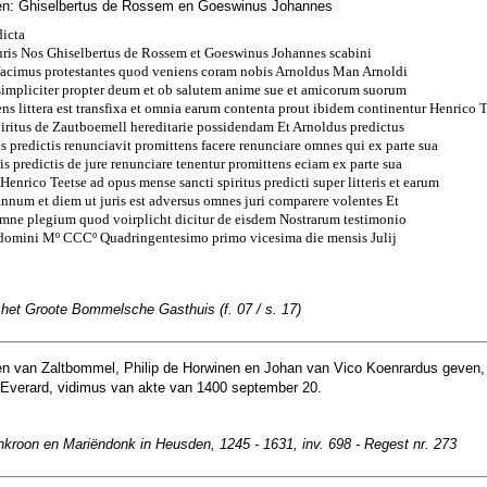
en: Ghiselbertus de Rossem en Goeswinus Johannes
icta
suris Nos Ghiselbertus de Rossem et Goeswinus Johannes scabini
acimus protestantes quod veniens coram nobis Arnoldus Man Arnoldi
t simpliciter propter deum et ob salutem anime sue et amicorum suorum
sens littera est transfixa et omnia earum contenta prout ibidem continentur Henrico 
iritus de Zautboemell hereditarie possidendam Et Arnoldus predictus
is predictis renunciavit promittens facere renunciare omnes qui ex parte sua
tis predictis de jure renunciare tenentur promittens eciam ex parte sua
enrico Teetse ad opus mense sancti spiritus predicti super litteris et earum
 annum et diem ut juris est adversus omnes juri comparere volentes Et
omne plegium quod voirplicht dicitur de eisdem Nostrarum testimonio
domini Mº CCCº Quadringentesimo primo vicesima die mensis Julij
 het Groote Bommelsche Gasthuis (f. 07 / s. 17)
n van Zaltbommel, Philip de Horwinen en Johan van Vico Koenrardus geven,
Everard, vidimus van akte van 1400 september 20.
nkroon en Mariëndonk in Heusden, 1245 - 1631, inv. 698 - Regest nr. 273