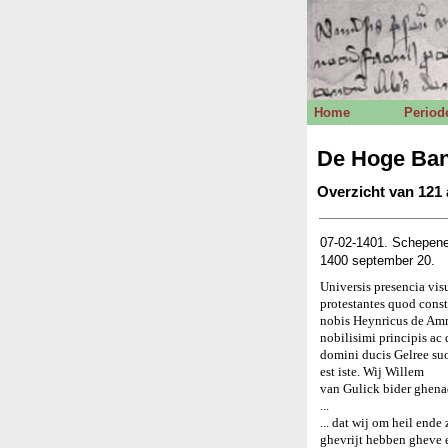
Home
Period
De Hoge Ban
Overzicht van 121 
07-02-1401. Schepene
1400 september 20.
Universis presencia vi
protestantes quod cons
nobis Heynricus de Amme
nobilisimi principis ac
domini ducis Gelree suo
est iste. Wij Willem
van Gulick bider ghena
...
... dat wij om heil end
ghevrijt hebben gheve en