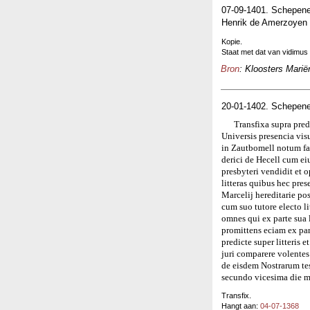
07-09-1401. Schepene
Henrik de Amerzoyen 
Kopie.
Staat met dat van vidimus
Bron
: Kloosters Marië
20-01-1402. Schepene
Transfixa supra pred
Universis presencia vis
in Zautbomell notum fa
derici de Hecell cum e
presbyteri vendidit et 
litteras quibus hec pres
Marcelij hereditarie po
cum suo tutore electo li
omnes qui ex parte sua l
promittens eciam ex par
predicte super litteris 
juri comparere volentes
de eisdem Nostrarum t
secundo vicesima die m
Transfix.
Hangt aan:
04-07-1368