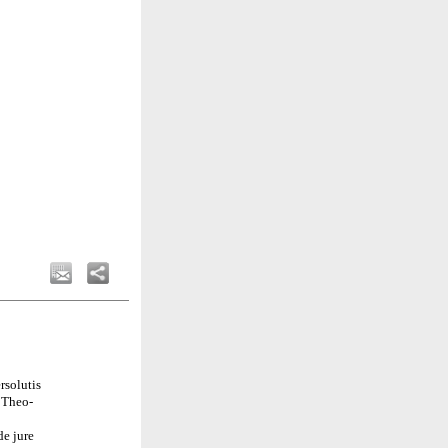
rsolutis
t Theo-
de jure