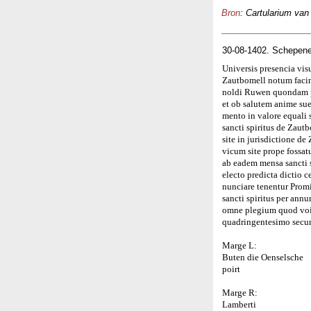
Bron
: Cartularium van
30-08-1402. Schepene
Universis presencia vis
Zautbomell notum facim
noldi Ruwen quondam pre
et ob salutem anime su
mento in valore equali
sancti spiritus de Zau
site in jurisdictione d
vicum site prope fossatu
ab eadem mensa sancti s
electo predicta dictio c
nunciare tenentur Prom
sancti spiritus per ann
omne plegium quod voir
quadringentesimo secu
Marge L:
Buten die Oenselsche
poirt
Marge R:
Lamberti