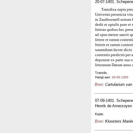
20-07-1401. Schepen
Transfixa supra pred
Universis presencia vi
in Zautboemell notum f
dedit et optulit pure e
litteras quibus hec pre
ad opus mense sancti sp
littere et earum content
litteris et earum conten
warandiam facere dicto H
contentis predictis per
deponere ex parte sua 
litterarum Datum anno 
Transfix.
Hangt aan:
18-09-1393
Bron
: Cartularium van
07-09-1401. Schepene
Henrik de Amerzoyen 
Kopie.
Bron
: Kloosters Marië