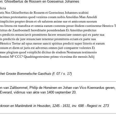
en: Ghiselbertus de Rossem en Goeswinus Johannes
icta
suris Nos Ghiselbertus de Rossem et Goeswinus Johannes scabini
acimus protestantes quod veniens coram nobis Arnoldus Man Arnoldi
t simpliciter propter deum et ob salutem anime sue et amicorum suorum
sens littera est transfixa et omnia earum contenta prout ibidem continentur Henrico 
iritus de Zautboemell hereditarie possidendam Et Arnoldus predictus
is predictis renunciavit promittens facere renunciare omnes qui ex parte sua
tis predictis de jure renunciare tenentur promittens eciam ex parte sua
enrico Teetse ad opus mense sancti spiritus predicti super litteris et earum
 annum et diem ut juris est adversus omnes juri comparere volentes Et
omne plegium quod voirplicht dicitur de eisdem Nostrarum testimonio
domini Mº CCCº Quadringentesimo primo vicesima die mensis Julij
 het Groote Bommelsche Gasthuis (f. 07 / s. 17)
n van Zaltbommel, Philip de Horwinen en Johan van Vico Koenrardus geven,
Everard, vidimus van akte van 1400 september 20.
nkroon en Mariëndonk in Heusden, 1245 - 1631, inv. 698 - Regest nr. 273