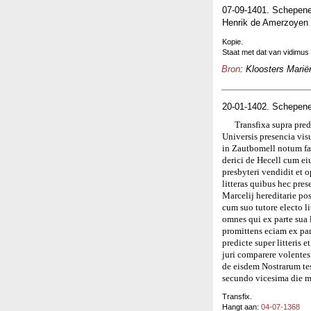
07-09-1401. Schepene
Henrik de Amerzoyen 
Kopie.
Staat met dat van vidimus
Bron
: Kloosters Marië
20-01-1402. Schepene
Transfixa supra pred
Universis presencia vis
in Zautbomell notum fa
derici de Hecell cum e
presbyteri vendidit et 
litteras quibus hec pres
Marcelij hereditarie po
cum suo tutore electo li
omnes qui ex parte sua l
promittens eciam ex par
predicte super litteris 
juri comparere volentes
de eisdem Nostrarum t
secundo vicesima die m
Transfix.
Hangt aan:
04-07-1368