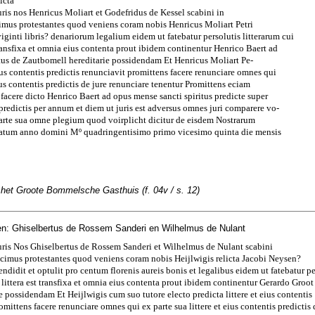
icta
uris nos Henricus Moliart et Godefridus de Kessel scabini in
mus protestantes quod veniens coram nobis Henricus Moliart Petri
viginti libris? denariorum legalium eidem ut fatebatur persolutis litterarum cui
 transfixa et omnia eius contenta prout ibidem continentur Henrico Baert ad
tus de Zautbomell hereditarie possidendam Et Henricus Moliart Pe-
 eius contentis predictis renunciavit promittens facere renunciare omnes qui
eius contentis predictis de jure renunciare tenentur Promittens eciam
facere dicto Henrico Baert ad opus mense sancti spiritus predicte super
s predictis per annum et diem ut juris est adversus omnes juri comparere vo-
parte sua omne plegium quod voirplicht dicitur de eisdem Nostrarum
Datum anno domini Mº quadringentisimo primo vicesimo quinta die mensis
 het Groote Bommelsche Gasthuis (f. 04v / s. 12)
n: Ghiselbertus de Rossem Sanderi en Wilhelmus de Nulant
uris Nos Ghiselbertus de Rossem Sanderi et Wilhelmus de Nulant scabini
cimus protestantes quod veniens coram nobis Heijlwigis relicta Jacobi Neysen?
ndidit et optulit pro centum florenis aureis bonis et legalibus eidem ut fatebatur pe
s littera est transfixa et omnia eius contenta prout ibidem continentur Gerardo Groo
e possidendam Et Heijlwigis cum suo tutore electo predicta littere et eius contentis
omittens facere renunciare omnes qui ex parte sua littere et eius contentis predictis 