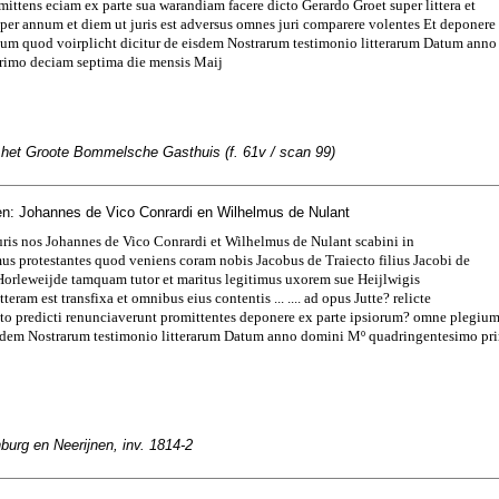
mittens eciam ex parte sua warandiam facere dicto Gerardo Groet super littera et
s per annum et diem ut juris est adversus omnes juri comparere volentes Et deponere
ium quod voirplicht dicitur de eisdem Nostrarum testimonio litterarum Datum ann
rimo deciam septima die mensis Maij
n het Groote Bommelsche Gasthuis (f. 61v / scan 99)
n: Johannes de Vico Conrardi en Wilhelmus de Nulant
uris nos Johannes de Vico Conrardi et Wilhelmus de Nulant scabini in
s protestantes quod veniens coram nobis Jacobus de Traiecto filius Jacobi de
Horleweijde tamquam tutor et maritus legitimus uxorem sue Heijlwigis
itteram est transfixa et omnibus eius contentis ... .... ad opus Jutte? relicte
ecto predicti renunciaverunt promittentes deponere ex parte ipsiorum? omne plegiu
eisdem Nostrarum testimonio litterarum Datum anno domini Mº quadringentesimo pri
urg en Neerijnen, inv. 1814-2