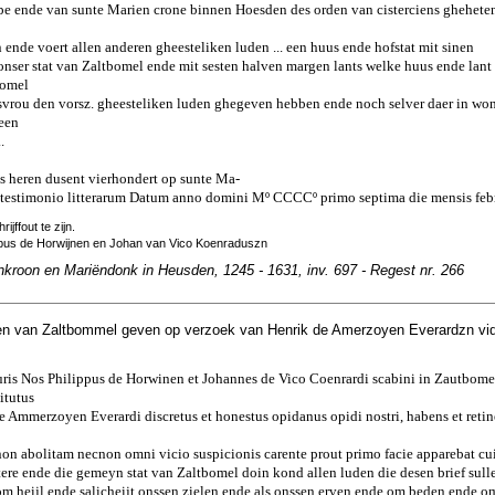
ampe ende van sunte Marien crone binnen Hoesden des orden van cisterciens ghehete
n ende voert allen anderen gheesteliken luden ... een huus ende hofstat mit sinen
nser stat van Zaltbomel ende mit sesten halven margen lants welke huus ende lant
bomel
svrou den vorsz. gheesteliken luden ghegeven hebben ende noch selver daer in wo
 een
.
ons heren dusent vierhondert op sunte Ma-
 testimonio litterarum Datum anno domini Mº CCCCº primo septima die mensis febr
rijffout te zijn.
ppus de Horwijnen en Johan van Vico Koenraduszn
nkroon en Mariëndonk in Heusden, 1245 - 1631, inv. 697 - Regest nr. 266
n van Zaltbommel geven op verzoek van Henrik de Amerzoyen Everardzn vi
suris Nos Philippus de Horwinen et Johannes de Vico Coenrardi scabini in Zautbom
itutus
 Ammerzoyen Everardi discretus et honestus opidanus opidi nostri, habens et reti
 non abolitam necnon omni vicio suspicionis carente prout primo facie apparebat cuiu
re ende die gemeyn stat van Zaltbomel doin kond allen luden die desen brief sulle
 om heijl ende salicheijt onssen zielen ende als onssen erven ende om beden ende o