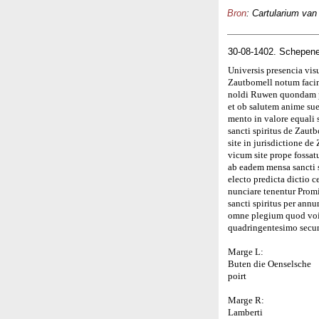
Bron
: Cartularium van
30-08-1402. Schepene
Universis presencia vis
Zautbomell notum facim
noldi Ruwen quondam pre
et ob salutem anime su
mento in valore equali
sancti spiritus de Zau
site in jurisdictione d
vicum site prope fossatu
ab eadem mensa sancti s
electo predicta dictio c
nunciare tenentur Prom
sancti spiritus per ann
omne plegium quod voir
quadringentesimo secu
Marge L:
Buten die Oenselsche
poirt
Marge R:
Lamberti