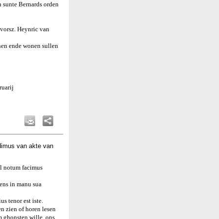
n sunte Bernards orden
 vorsz. Heynric van
nen ende wonen sullen
uarij
dimus van akte van
el notum facimus
nens in manu sua
s tenor est iste.
n zien of horen lesen
m ghonsten wille, ons