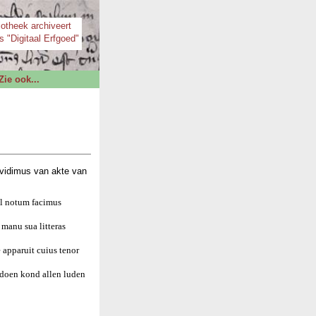
iotheek archiveert
s "Digitaal Erfgoed"
Zie ook...
vidimus van akte van
el notum facimus
manu sua litteras
 apparuit cuius tenor
 doen kond allen luden