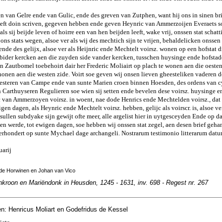
en van Gelre ende van Gulic, ende des greven van Zutphen, want hij ons in sinen b
 heeft doin scriven, gegeven hebben ende geven Heynric van Ammerzoijen Everaets 
als sij beijde leven of hoirre een van hen beijden leeft, wake vrij, onssen stat schatt
 ons stats wegen, alsoe ver als wij des mechtich sijn te vrijen, behaldelicken onssen 
 ende des gelijx, alsoe ver als Heijnric ende Mechtelt voirsz. wonen op een hofstat 
z. bider kercken aen die zuyden side vander kercken, tusschen huysinge ende hofsta
an Zautbomel toebehoirt dair her Frederic Moliairt op plach te wonen aen die oesten
honen aen die westen zide. Voirt soe geven wij onsen lieven gheesteliken vaderen 
esteren van Campe ende van sunte Marien croen binnen Hoesden, des ordens van c
 Carthuyseren Regulieren soe wien sij setten ende bevelen dese voirsz. huysinge e
c van Ammerzoyen voirsz. in woent, nae dode Henrics ende Mechtelden voirsz., dat d
gen dagen, als Heynric ende Mechtelt voirsz. hebben, gelijc als voirscr. is, alsoe ver
sullen subdyake sijn gewijt ofte meer, alle argelist hier in uytgesceyden Ende op da
en werde, tot ewigen dagen, soe hebben wij onssen stat zegel, aen desen brief geh
vierhondert op sunte Mychael dage archangeli. Nostrarum testimonio litterarum da
uarij
 de Horwinen en Johan van Vico
nkroon en Mariëndonk in Heusden, 1245 - 1631, inv. 698 - Regest nr. 267
n: Henricus Moliart en Godefridus de Kessel