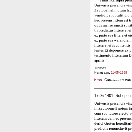
Transfixa supra pred
Universis presencia vis
Zautboemell notum faci
vendidit et optulit pro 
hec presens littera est
opus mense sancti spiri
tri predictus littere et
ex parte sua littere et 
ex parte sua warandiam 
littera et eius contenti
lentes Et deponere ex 
testimonio litterarum 
aprilis
Transfix.
Hangt aan:
11-05-1388
Bron
: Cartularium van
17-05-1401. Schepene
Universis presencia vis
in Zautbomell notum fa
cum suo tutore electo ve
litteram cui hec presen
derici Groten hereditari
predictis renunciavit pr