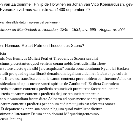
n van Zaltbommel, Philip de Horwinen en Johan van Vico Koenrarduszn, gev
Everardzn vidimus van akte van 1400 september 29.
 van dezelfde datum op één vel perkament
nkroon en Mariëndonk in Heusden, 1245 - 1631, inv. 698 - Regest nr. 274
n: Henricus Moliart Petri en Theodericus Sconc?
icta
uris Nos Henricus Moliart Petri et Theodericus Sconc? scabini
cimus protestantes quod veniens coram nobis Gertrudis filia Theo-
ius tutore electo quia sibi jure acquisunt? omnia bona dominum Nycholai Hacken
optulit pro quadraginta libras? denariorum legalium eidem ut fatebatur persolutis
ens littera est transfixa et omnia earum contenta prout ibidem continentur Aelberto
ssidendam ad opus mense sancti spiritus de Zautbomell Et dicta Gertrudem
tteris et earum contentis predictis renunciavit promittens facere renunciare
itteris et earum contentis predictis de jure renunciare tenentur
te sua warandiam facere dicto Aelberto ad opus mense sancti spiritus
et earum contentis predictis per annum et diem ut juris est adversus omnes
 Et deponere ex parte sua omne plegium quod voirplicht dicitur
estimonio litterarum Datum anno domini Mº quadringentesimo
ensis Januarij