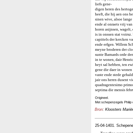
liefs gene-
digen heren des hertog
heeft, die hij aen ons
sinen wive, alsoe lange 
ende al onraets vrij van
horen asijnsen, wagelt,
is in onssen stat voirs
capittels der kercken v
ende erfgen. Willem Sc
meyne broderen der clo
sunte Barnards orde den
in te wonen, dair Henri
heyt sal hebben, ten ewi
gene die daer in wonen 
vaste ende stede gehald
jair ons heren dusent 
quadragentesimo primo
septima die mensis febr
Origineel.
Met schepenzegels Philip
Bron
: Kloosters Marië
25-04-1401. Schepene