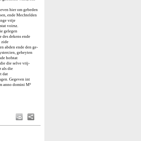
rieven hier om gebeden
soen, ende Mechtelden
inge vrije
stat voirsz.
die gelegen
de des dekens ende
 zide
den abden ende den ge-
ystercien, geheyten
nde hofstat
ie die selve vrij-
 als die
t dat
angen. Gegeven int
tum anno domini Mº