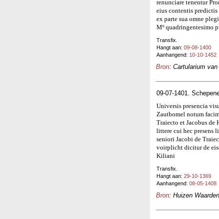
renunciare tenentur Pro
eius contentis predicti
ex parte sua omne pleg
Mº quadringentesimo p
Transfix.
Hangt aan:
09-08-1400
Aanhangend:
10-10-1452
Bron
: Cartularium va
09-07-1401. Schepene
Universis presencia vis
Zautbomel notum facimu
Traiecto et Jacobus de 
littere cui hec presens l
seniori Jacobi de Trai
voirplicht dicitur de 
Kiliani
Transfix.
Hangt aan:
29-10-1369
Aanhangend:
08-05-1408
Bron
: Huizen Waardenb