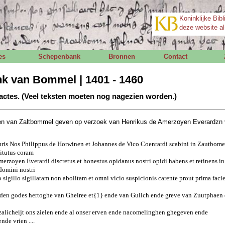
Koninklijke Bibl
deze website al
es
Schepenbank
Bronnen
Contact
k van Bommel | 1401 - 1460
actes. (Veel teksten moeten nog nagezien worden.)
n van Zaltbommel geven op verzoek van Henrikus de Amerzoyen Everardzn 
suris Nos Philippus de Horwinen et Johannes de Vico Coenrardi scabini in Zautbom
titutus coram
rzoyen Everardi discretus et honestus opidanus nostri opidi habens et retinens in 
 domini nostri
 sigillo sigillatam non abolitam et omni vicio suspicionis carente prout prima facie
den godes hertoghe van Ghelree et{1} ende van Gulich ende greve van Zuutphaen
e zalicheijt ons zielen ende al onser erven ende nacomelinghen ghegeven ende
de vrien ....