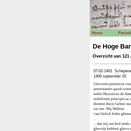
Home
Period
De Hoge Ban
Overzicht van 121 
07-02-1401. Schepene
1400 september 20.
Universis presencia vi
protestantes quod cons
nobis Heynricus de Amme
nobilisimi principis ac
domini ducis Gelree suo
est iste. Wij Willem
van Gulick bider ghena
...
... dat wij om heil end
ghevrijt hebben gheve en