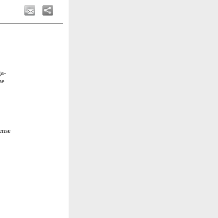
ga-
se
ense