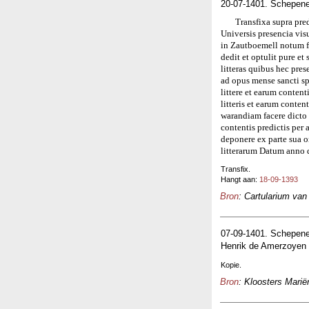
20-07-1401. Schepen
Transfixa supra pred
Universis presencia vi
in Zautboemell notum f
dedit et optulit pure e
litteras quibus hec pre
ad opus mense sancti sp
littere et earum content
litteris et earum conten
warandiam facere dicto H
contentis predictis per
deponere ex parte sua 
litterarum Datum anno 
Transfix.
Hangt aan:
18-09-1393
Bron
: Cartularium van
07-09-1401. Schepene
Henrik de Amerzoyen 
Kopie.
Bron
: Kloosters Marië