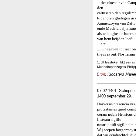
... der cloester van C
den
cartuseren den regulire
tobehoren ghelegen in o
Ammerzoyen van Zalt
ende Mechtelt sijn huu
alsoe langhe als hoerre
van hem beijden leeft ...
... etc ...
.... Ghegeven int iaer 
theus avont. Nostrarum
1. dit leesteken lijkt een sch
Met schepenzegels Philli
Bron
: Kloosters Marië
07-02-1401. Schepene
1400 september 29.
Universis presencia vi
protestantes quod const
coram nobis Henricus de
litteram sigillo
nostri opidi sigillatam
Wij scepen borgermeyste
dat wij eendrachtelijc,