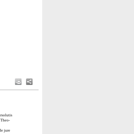
rsolutis
t Theo-
de jure