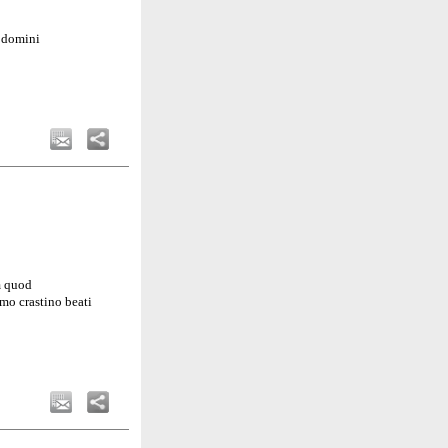
o domini
m quod
mo crastino beati