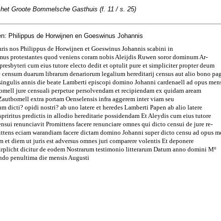
 het Groote Bommelsche Gasthuis (f. 11 / s. 25)
n: Philippus de Horwijnen en Goeswinus Johannis
uris nos Philippus de Horwijnen et Goeswinus Johannis scabini in
us protestantes quod veniens coram nobis Aleijdis Ruwen soror dominum Ar-
sbyteri cum eius tutore electo dedit et optulit pure et simpliciter propter deum
e censum duarum librarum denariorum legalium hereditarij census aut alio bono pa
 singulis annis die beate Lamberti episcopi domino Johanni cardenaell ad opus men
tbomell jure censuali perpetue persolvendam et recipiendam ex quidam aream
e Zautbomell extra portam Oenselensis infra aggerem inter viam seu
m dicti? opidi nostri? ab uno latere et heredes Lamberti Papen ab alio latere
priritus predictis in allodio hereditarie possidendam Et Aleydis cum eius tutore
ensui renunciavit Promittens facere renunciare omnes qui dicto censui de jure re-
ittens eciam warandiam facere dictam domino Johanni super dicto censu ad opus m
um et diem ut juris est adversus omnes juri comparere volentis Et deponere
plicht dicitur de eodem Nostrarum testimonio litterarum Datum anno domini Mº
ndo penultima die mensis Augusti