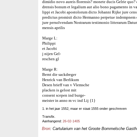
dimidio novo aureis florensis? monete ducis Gelrie quo? 
drensis bonum et legalium aut alio bono pagamento in val
lippi et Jacobi apostolorum dicto Johanni Rijke jure ce
predictus promisit dicto Hermanno perpetue indempnem c
jure persolvendam Nostrarum testimonio litterarum Dat
mensis aprilis
Marge L:
Philippi
et Jacobi
j nijen Gel-
reschen gl
Marge R:
Bernt die sackdreger
Henrick van Berlikum
Desen brieff van v Vlemsche
placken is gelost mit
consent scepen ind burge-
meister in anno m vc ind Lij {1}
1. in het jaar 1552, maar er staat 1555 onder geschreven
Transfix.
Aanhangend:
26-02-1405
Bron
: Cartularium van het Groote Bommelsche Gasthui