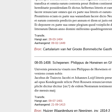
transfixa et omnia earum contenta prout ibidem continent
hereditarie possidendam Et dictus Aelbertus litteris et ea
facere renunciare omnes qui ex parte sua litteris et earum 
Promittens eciam ex parte sua warandiam facere dicto Neud
et earum contentis predictis per annum et diem ut juris e
Et deponere ex parte sua omne plegium quod voirplicht d
litterarum Datum anno domini millesimo quadringentesi
Transfix.
Hangt aan:
28-03-1404
Aanhangend:
09-02-1449
Bron
: Cartularium van het Groote Bommelsche Gasthui
08-05-1408. Schepenen: Philippus de Horwinen en Gh
Universis presencia visuris nos Philippus de Horwinen e
veniens coram nobis
Jacobus de Traiecto Jacobi et Johannes Loijf litteris prese
ad opus Kondegonde relicte Petri Rouwen renunciaverun
plicht dicitur dicitur {sic!} de eidem Nostrarum testim
die mensis maij
Transfix.
Hangt aan:
09-07-1401
Aanhangend:
21-09-1413
Bron
: Huizen Waardenburg en Neerijnen, inv. 1814-3