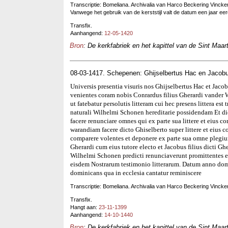
Transcriptie: Bomeliana. Archivalia van Harco Beckering Vinckers
Vanwege het gebruik van de kerststijl valt de datum een jaar eerd
Transfix.
Aanhangend:
12-05-1420
Bron
: De kerkfabriek en het kapittel van de Sint Maar
08-03-1417. Schepenen: Ghijselbertus Hac en Jacobu
Universis presentia visuris nos Ghijselbertus Hac et Jac
venientes coram nobis Conrardus filius Gherardi vander 
ut fatebatur persolutis litteram cui hec presens littera es
naturali Wilhelmi Schonen hereditarie possidendam Et dict
facere renunciare omnes qui ex parte sua littere et eius co
warandiam facere dicto Ghiselberto super littere et eius c
comparere volentes et deponere ex parte sua omne plegium
Gherardi cum eius tutore electo et Jacobus filius dicti Ghe
Wilhelmi Schonen predicti renunciaverunt promittentes 
eisdem Nostrarum testimonio litterarum. Datum anno dom
dominicans qua in ecclesia cantatur reminiscere
Transcriptie: Bomeliana. Archivalia van Harco Beckering Vinckers
Transfix.
Hangt aan:
23-11-1399
Aanhangend:
14-10-1440
Bron
: De kerkfabriek en het kapittel van de Sint Maar