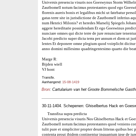
Universis presencia visuris nos Goeswynus Storm Wilhelmi
Zautbomell notum facimus protestantes quod ego Goeswin
florenis aureis bonis et legalibus michi ut fatebatur pers
gatas terre site in jurisdictione de Zautbomell inferius 
num Henrici Milonis? et heredes Marselij Spiegels Johanni
aggere hereditarie possidendam Et ego Goeswinus predictus
nunciare omnes qui dicte terre de jure renunciare tenent
Jacobi predicto super dicta terra per annum et diem ut ju
lentes Et deponere omne plegium quod voirplicht dicitur
anno domini millesimo quadringentesimo quarto die beat
Marge R:
Bijden wiell
VJ hont
Transfix.
Aanhangend:
15-08-1419
Bron
: Cartularium van het Groote Bommelsche Gasthui
30-11-1404. Schepenen: Ghiselbertus Hack en Goes
Transfixa supra predicta
Universis presencia visuris Nos Ghiselbertus Hack et Go
Zautbomell notum facimus protestantes quod veniens cor
tulit pure et simpliciter propter deum litteras quibus hec 
contenta prout ibidem continentur inquantum ipse de jur