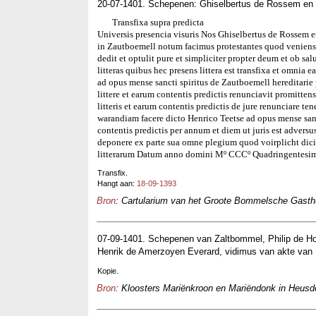
20-07-1401. Schepenen: Ghiselbertus de Rossem e
Transfixa supra predicta
Universis presencia visuris Nos Ghiselbertus de Rossem 
in Zautboemell notum facimus protestantes quod venien
dedit et optulit pure et simpliciter propter deum et ob 
litteras quibus hec presens littera est transfixa et omnia
ad opus mense sancti spiritus de Zautboemell hereditari
littere et earum contentis predictis renunciavit promitten
litteris et earum contentis predictis de jure renunciare te
warandiam facere dicto Henrico Teetse ad opus mense sancti
contentis predictis per annum et diem ut juris est advers
deponere ex parte sua omne plegium quod voirplicht dic
litterarum Datum anno domini Mº CCCº Quadringentesimo
Transfix.
Hangt aan:
18-09-1393
Bron
: Cartularium van het Groote Bommelsche Gasthui
07-09-1401. Schepenen van Zaltbommel, Philip de H
Henrik de Amerzoyen Everard, vidimus van akte van
Kopie.
Bron
: Kloosters Mariënkroon en Mariëndonk in Heusde