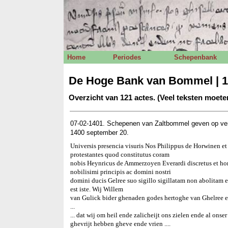
Home
Periodes
Schepenbank
De Hoge Bank van Bommel | 1
Overzicht van 121 actes. (Veel teksten moet
07-02-1401. Schepenen van Zaltbommel geven op ve
1400 september 20.
Universis presencia visuris Nos Philippus de Horwinen e
protestantes quod constitutus coram
nobis Heynricus de Ammerzoyen Everardi discretus et hone
nobilisimi principis ac domini nostri
domini ducis Gelree suo sigillo sigillatam non abolitam e
est iste. Wij Willem
van Gulick bider ghenaden godes hertoghe van Ghelree 
...
... dat wij om heil ende zalicheijt ons zielen ende al o
ghevrijt hebben gheve ende vrien ....