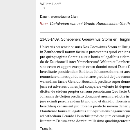
Willem Loeff
....?
Datum: woensdag na 1 jan.
Bron
: Cartularium van het Groote Bommelsche Gasthui
13-03-1409. Schepenen: Goeswinus Storm en Huijgh
Universis presencia visuris Nos Goeswinus Storm et Huij
in Zautboemell notum facimus protestantes quod veniens 
pro quinquaginta florenis aureis bonis et legalibus eidem 
do de Zautbomell inter Ymmelrecum? Walteri et Lambertu
sine censu et aggere exceptis censu domini nostri Ducis 
hereditarie possidendam Et dictus Johannes domui et aree
renunciare omnes qui domui et aree predicti de jure renu
warandiam facare Gerardo Houschilt predicto super domo 
juris est adversus omnes juri comparere volente Et depo
dicitur de eisdem propter censum prenotatum Quo facto G
Johannis de Oeijen predicto domum et aream predictis in
jure exindi persolvendam Et pro uno et dimidio florenis 
hereditarij census aut pro florenis predicto novem denari
Flandrense bonis et legalibus aut equivalens pagamentum p
ad cathedram Gerardo Houschilt predicto jure censuali 
litterarum Datum anno domini millesimo quadringentesim
Transfix.