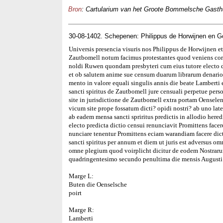
Bron
: Cartularium van het Groote Bommelsche Gasthuis
30-08-1402. Schepenen: Philippus de Horwijnen en 
Universis presencia visuris nos Philippus de Horwijnen e
Zautbomell notum facimus protestantes quod veniens co
noldi Ruwen quondam presbyteri cum eius tutore electo de
et ob salutem anime sue censum duarum librarum denarior
mento in valore equali singulis annis die beate Lambert
sancti spiritus de Zautbomell jure censuali perpetue pe
site in jurisdictione de Zautbomell extra portam Oenselen
vicum site prope fossatum dicti? opidi nostri? ab uno late
ab eadem mensa sancti spriritus predictis in allodio here
electo predicta dictio censui renunciavit Promittens facer
nunciare tenentur Promittens eciam warandiam facere di
sancti spiritus per annum et diem ut juris est adversus o
omne plegium quod voirplicht dicitur de eodem Nostrar
quadringentesimo secundo penultima die mensis Augusti
Marge L:
Buten die Oenselsche
poirt
Marge R:
Lamberti