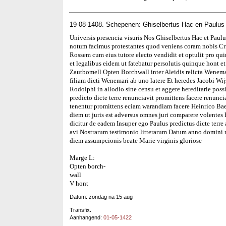
19-08-1408. Schepenen: Ghiselbertus Hac en Paulus
Universis presencia visuris Nos Ghiselbertus Hac et Paul
notum facimus protestantes quod veniens coram nobis Cris
Rossem cum eius tutore electo vendidit et optulit pro qui
et legalibus eidem ut fatebatur persolutis quinque hont et 
Zautbomell Opten Borchwall inter Aleidis relicta Wenem
filiam dicti Wenemari ab uno latere Et heredes Jacobi Wijs
Rodolphi in allodio sine censu et aggere hereditarie poss
predicto dicte terre renunciavit promittens facere renunci
tenentur promittens eciam warandiam facere Heinrico Baer
diem ut juris est adversus omnes juri comparere volente
dicitur de eadem Insuper ego Paulus predictus dicte terre 
avi Nostrarum testimonio litterarum Datum anno domini
diem assumpcionis beate Marie virginis gloriose
Marge L:
Opten borch-
wall
V hont
Datum: zondag na 15 aug
Transfix.
Aanhangend:
01-05-1422