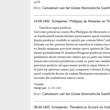
ij Lb
Bron
: Cartularium van het Groote Bommelsche Gasthui
14-09-1402. Schepenen: Philippus de Horwinen en T
Transfixa supra predicta
Universis presencia visuris Nos Philippus de Horwinen e
in Zautboemell notum facimus protestantes quod venien
Insula presbyter vendidit et optulit pro centum libris? eid
litteram cui hec presens littera est transfixa et omnia ei
ex Insula tamquam provisori mense sancti spiritus de Zau
ditarie possidendam Et dominus Rutgerus predictus littere
promittens facere renunciare omnes qui ex parte sua littere
renunciare tenentur promittens eciam ex parte sua wara
provisori predicto ad opus mense predicte super littera et
ut juris est adversus omnes juri comparere volentes Et d
quod voirplicht dicitur de eisdem Nostrarum testomoni
secundo die exaltationis sancte crucis
Transfix.
Hangt aan:
11-06-1400
Bron
: Cartularium van het Groote Bommelsche Gasthui
06-04-1403. Schepenen: Theodericus Sconck en Gode