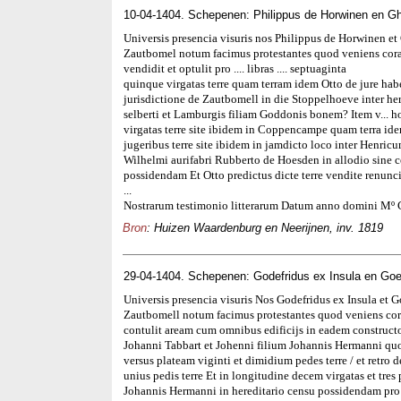
10-04-1404. Schepenen: Philippus de Horwinen en Gh
Universis presencia visuris nos Philippus de Horwinen et 
Zautbomel notum facimus protestantes quod veniens coram
vendidit et optulit pro .... libras .... septuaginta
quinque virgatas terre quam terram idem Otto de jure habet 
jurisdictione de Zautbomell in die Stoppelhoeve inter h
selberti et Lamburgis filiam Goddonis bonem? Item v... h
virgatas terre site ibidem in Coppencampe quam terra ide
jugeribus terre site ibidem in jamdicto loco inter Henri
Wilhelmi aurifabri Rubberto de Hoesden in allodio sine c
possidendam Et Otto predictus dicte terre vendite renuncia
...
Nostrarum testimonio litterarum Datum anno domini Mº 
Bron
: Huizen Waardenburg en Neerijnen, inv. 1819
29-04-1404. Schepenen: Godefridus ex Insula en Go
Universis presencia visuris Nos Godefridus ex Insula et 
Zautbomell notum facimus protestantes quod veniens co
contulit aream cum omnibus edificijs in eadem constructo
Johanni Tabbart et Johenni filium Johannis Hermanni quo 
versus plateam viginti et dimidium pedes terre / et retro
unius pedis terre Et in longitudine decem virgatas et tres
Johannis Hermanni in hereditario censu possidendam pro