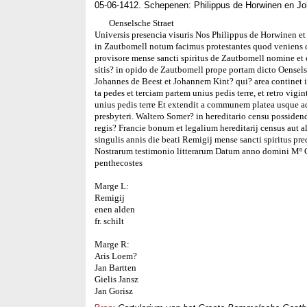
05-06-1412. Schepenen: Philippus de Horwinen en J
Oenselsche Straet
Universis presencia visuris Nos Philippus de Horwinen e
in Zautbomell notum facimus protestantes quod veniens
provisore mense sancti spiritus de Zautbomell nomine et
sitis? in opido de Zautbomell prope portam dicto Oensels
Johannes de Beest et Johannem Kint? qui? area continet in
ta pedes et terciam partem unius pedis terre, et retro vigi
unius pedis terre Et extendit a communem platea usque 
presbyteri. Waltero Somer? in hereditario censu possiden
regis? Francie bonum et legalium hereditarij census aut 
singulis annis die beati Remigij mense sancti spiritus pr
Nostrarum testimonio litterarum Datum anno domini Mº
penthecostes
Marge L:
Remigij
enen alden
fr. schilt
Marge R:
Aris Loem?
Jan Bartten
Gielis Jansz
Jan Gorisz