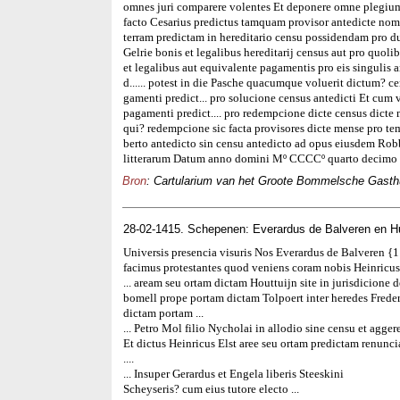
omnes juri comparere volentes Et deponere omne plegium
facto Cesarius predictus tamquam provisor antedicte nomi
terram predictam in hereditario censu possidendam pro du
Gelrie bonis et legalibus hereditarij census aut pro quoli
et legalibus aut equivalente pagamentis pro eis singulis a
d...... potest in die Pasche quacumque voluerit dictum? 
gamenti predict... pro solucione census antedicti Et cum v
pagamenti predict.... pro redempcione dicte census dicte
qui? redempcione sic facta provisores dicte mense pro tem
berto antedicto sin censu antedicto ad opus eiusdem Rob
litterarum Datum anno domini Mº CCCCº quarto decimo 
Bron
: Cartularium van het Groote Bommelsche Gasthui
28-02-1415. Schepenen: Everardus de Balveren en H
Universis presencia visuris Nos Everardus de Balveren {
facimus protestantes quod veniens coram nobis Heinricus E
... aream seu ortam dictam Houttuijn site in jurisdicione 
bomell prope portam dictam Tolpoert inter heredes Fred
dictam portam ...
... Petro Mol filio Nycholai in allodio sine censu et agge
Et dictus Heinricus Elst aree seu ortam predictam renunciav
....
... Insuper Gerardus et Engela liberis Steeskini
Scheyseris? cum eius tutore electo ...