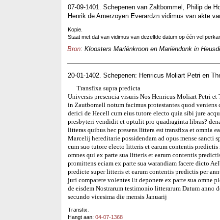
07-09-1401. Schepenen van Zaltbommel, Philip de H
Henrik de Amerzoyen Everardzn vidimus van akte va
Kopie.
Staat met dat van vidimus van dezelfde datum op één vel perk
Bron
: Kloosters Mariënkroon en Mariëndonk in Heusde
20-01-1402. Schepenen: Henricus Moliart Petri en T
Transfixa supra predicta
Universis presencia visuris Nos Henricus Moliart Petri e
in Zautbomell notum facimus protestantes quod veniens c
derici de Hecell cum eius tutore electo quia sibi jure 
presbyteri vendidit et optulit pro quadraginta libras? de
litteras quibus hec presens littera est transfixa et omnia
Marcelij hereditarie possidendam ad opus mense sancti s
cum suo tutore electo litteris et earum contentis predicti
omnes qui ex parte sua litteris et earum contentis predicti
promittens eciam ex parte sua warandiam facere dicto Ael
predicte super litteris et earum contentis predictis per a
juri comparere volentes Et deponere ex parte sua omne pl
de eisdem Nostrarum testimonio litterarum Datum anno 
secundo vicesima die mensis Januarij
Transfix.
Hangt aan:
04-07-1368