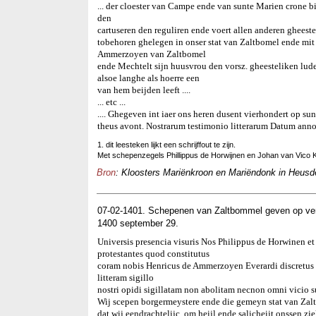
... der cloester van Campe ende van sunte Marien crone 
den
cartuseren den reguliren ende voert allen anderen gheeste
tobehoren ghelegen in onser stat van Zaltbomel ende mit
Ammerzoyen van Zaltbomel
ende Mechtelt sijn huusvrou den vorsz. gheesteliken lu
alsoe langhe als hoerre een
van hem beijden leeft ....
... etc ...
.... Ghegeven int iaer ons heren dusent vierhondert op su
theus avont. Nostrarum testimonio litterarum Datum ann
1. dit leesteken lijkt een schrijffout te zijn.
Met schepenzegels Phillippus de Horwijnen en Johan van Vico
Bron
: Kloosters Mariënkroon en Mariëndonk in Heusde
07-02-1401. Schepenen van Zaltbommel geven op ve
1400 september 29.
Universis presencia visuris Nos Philippus de Horwinen e
protestantes quod constitutus
coram nobis Henricus de Ammerzoyen Everardi discretus e
litteram sigillo
nostri opidi sigillatam non abolitam necnon omni vicio su
Wij scepen borgermeystere ende die gemeyn stat van Zaltb
dat wij eendrachtelijc, om heijl ende salicheijt onssen 