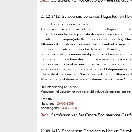
Bron
: Cartularium van het Groote Bommelsche Gasthui
27-12-1412. Schepenen: Johannes Hagestout en Hen
Transfixa supra predicta
Universis presencia visuris Nos Johannes Hagestout et He
bomell notum facimus protestantes quod veniens coram no
optulit pro quinquaginta florenis aureis bonis et legalibus
litteram est transfixa et omniam earum contentis prout i
datus est in eisdem domino Frederico Croll presbytero her
contentis predictis renunciavit promittens facere renuncia
de jure renunciare tenentur Promittens eciam ex parte su
dicto super litteris et earum contentis predictis inquantu
est adversus omnes comparere volentes Et deponere ex p
plicht dicitur de eisdem Nostrarum testimonio litterar
feria tercia post diem nativitatis domini nostri Jhesu? chri
Datum: dinsdag na 25 dec.
Vanwege het gebruik van de kerststijl valt de datum een jaar eerd
Transfix.
Hangt aan:
26-02-1399
Aanhangend:
03-03-1430
Bron
: Cartularium van het Groote Bommelsche Gasthui
21-09-1413. Schepenen: Ghiselbertus Hac en Goisw