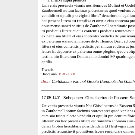
Transfixa supra predicta
Universis presencia visuris nos Henricus Moliart et Godef
Zautboemell notum facimus protestantes quod veniens co
vendidit et optulit pro viginti libris? denariorum legalium
hec presens littera est transfixa et omnia eius contenta p
opus mense sancti spiritus de Zautbomell hereditarie po
tri predictus littere et eius contentis predictis renunciav
ex parte sua littere et eius contentis predictis de jure re
ex parte sua warandiam facere dicto Henrico Baert ad opus
littera et eius contentis predictis per annum et diem ut ju
lentes Et deponere ex parte sua omne plegium quod voirp
testimonio litterarum Datum anno domini Mº quadringent
aprilis
Transfix.
Hangt aan:
11-05-1388
Bron
: Cartularium van het Groote Bommelsche Gasthui
17-05-1401. Schepenen: Ghiselbertus de Rossem San
Universis presencia visuris Nos Ghiselbertus de Rossem 
in Zautbomell notum facimus protestantes quod veniens c
cum suo tutore electo vendidit et optulit pro centum flore
litteram cui hec presens littera est transfixa et omnia ei
derici Groten hereditarie possidendam Et Heijlwigis cum su
predictis renunciavit promittens facere renunciare omnes qu