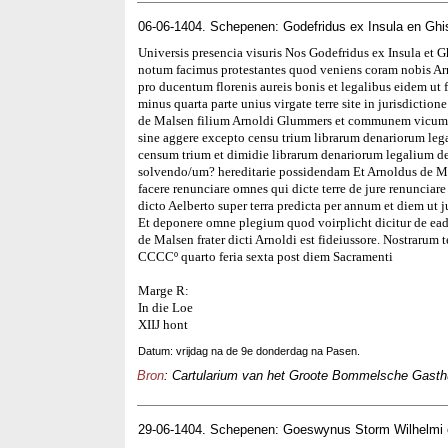
06-06-1404. Schepenen: Godefridus ex Insula en Ghi
Universis presencia visuris Nos Godefridus ex Insula et 
notum facimus protestantes quod veniens coram nobis Ar
pro ducentum florenis aureis bonis et legalibus eidem ut f
minus quarta parte unius virgate terre site in jurisdictio
de Malsen filium Arnoldi Glummers et communem vicum Ael
sine aggere excepto censu trium librarum denariorum leg
censum trium et dimidie librarum denariorum legalium de
solvendo/um? hereditarie possidendam Et Arnoldus de Mal
facere renunciare omnes qui dicte terre de jure renunciar
dicto Aelberto super terra predicta per annum et diem ut j
Et deponere omne plegium quod voirplicht dicitur de ea
de Malsen frater dicti Arnoldi est fideiussore. Nostraru
CCCCº quarto feria sexta post diem Sacramenti
Marge R:
In die Loe
XIIJ hont
Datum: vrijdag na de 9e donderdag na Pasen.
Bron
: Cartularium van het Groote Bommelsche Gasthui
29-06-1404. Schepenen: Goeswynus Storm Wilhelmi e