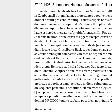
27-12-1403. Schepenen: Henricus Moliaert en Philip
Universis presencia visuris Nos Henricus Moliaert et Phi
in Zautboemell notum facimus protestantes quod veniens
didit et optulit pro centum antiquis aureis clipeis bonis e
domum et aream site in opido de Zautbomell in platea di
dictam Waterpoort inter heredes Johannes Petri et viam se
latere et heredes mercatoris Arnoldi Allentiers filij Fije a
Johannis in allodio sine censu et aggere excepto censu de
dendam Et Johannes Gheijnsie predictus domum et aream p
nunciare omnes qui domu et aree predictis de jure renunc
diam facere dicto Ghiselberto Hack super domo et area pre
adversus omnes juri comparere volentes Et deponere omne
eisdem Inde est Henricus ex Insula Henrici multorum fide
promisit dicto Ghiselberto Hack perpetue indempnem cons
idem dictus Henricus ex Insula fideiussor Quo facto dictu
dicto Johanni Gheijnsee domum et aream predictis in her
aureis florensis monete ducis Gelrie bonis et legalibus a
gulis annis die nativitatis christi Ghiselberto Hac predi
predictus si quolibet anno perpetue in dicto solucionis t
die sequente pena unius denarius dicti Vlemsche cleyken
Quam penam una cum censu prescripto dictus Ghiselbertu
recuperare poterit quum diucius noluerit expectare Nost
domini Mº CCCCº quarto sabbato post diem nativitatis X
Marge rechts: