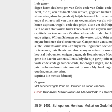
liefs gene-
digen heren des hertogen van Gelre ende van Gulic, ende
heeft, die hij aen ons heeft doin scriven, gegeven hebb
sinen wive, alsoe lange als sij beijde leven of hoirre een v
ende al onraets vrij van ons stats wegen, alsoe ver als wij
horen asijnsen, wagelt, ende des gelijx, alsoe ver als He
is in onssen stat voirsz. bider kercken aen die zuyden s
capittels der kercken van Zautbomel toebehoirt dair her F
ende erfgen. Willem Schonen aen die westen zide. Voirt 
meyne broderen der cloesteren van Campe ende van sunte
sunte Barnards orde den Carthuyseren Regulieren soe wien
in te wonen, dair Henric van Ammerzoyen voirsz. in woent
heyt sal hebben, ten ewigen dagen, als Heynric ende Mechtel
gene die daer in wonen sullen subdyake sijn gewijt ofte m
vaste ende stede gehalden werde, tot ewigen dagen, soe h
jair ons heren dusent vierhondert op sunte Mychael dage
quadragentesimo primo
septima die mensis februarij
Origineel.
Met schepenzegels Philip de Horwinen en Johan van Vico
Bron
: Kloosters Mariënkroon en Mariëndonk in Heusde
25-04-1401. Schepenen: Henricus Moliart en Godefri