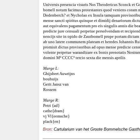
Universis presencia visuris Nos Theodericus Sconck et Go
bomell notum facimus protestantes quod veniens coram 
Dodenberch? et Nycholao ex Insula tamquam provisoribus
mense sancti spiritus quinque et dimidij denariorum dic
aut equivalens pagamentum pro eis singulis annis die beat
predicte jure censuali perpetue persolvendam et recipien
nencijs site in opido de Zautbomell prope portam dictam
ab uno latere communem plateam et heredes Johannis Rubk
promisit dictus provisoribus ad opus mense predicte cen
volente perpetue warandizare ex bonis prenotatis Nostra
domini Mº CCCCº tercio sexta die mensis aprilis
Marge L:
Ghijsbert Auwrijns
bouhuijs
Gerit Jansz van
Rossem
Marge R:
Petri {ad}
cathe{dram}
vj Vl{eemsche}
plack{en}
Bron
: Cartularium van het Groote Bommelsche Gasthui