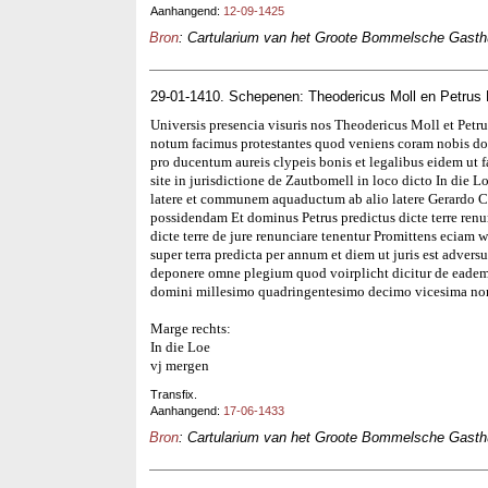
Aanhangend:
12-09-1425
Bron
: Cartularium van het Groote Bommelsche Gasthui
29-01-1410. Schepenen: Theodericus Moll en Petrus
Universis presencia visuris nos Theodericus Moll et Petr
notum facimus protestantes quod veniens coram nobis do
pro ducentum aureis clypeis bonis et legalibus eidem ut f
site in jurisdictione de Zautbomell in loco dicto In die L
latere et communem aquaductum ab alio latere Gerardo Cro
possidendam Et dominus Petrus predictus dicte terre renu
dicte terre de jure renunciare tenentur Promittens eciam 
super terra predicta per annum et diem ut juris est adver
deponere omne plegium quod voirplicht dicitur de eade
domini millesimo quadringentesimo decimo vicesima non
Marge rechts:
In die Loe
vj mergen
Transfix.
Aanhangend:
17-06-1433
Bron
: Cartularium van het Groote Bommelsche Gasthui