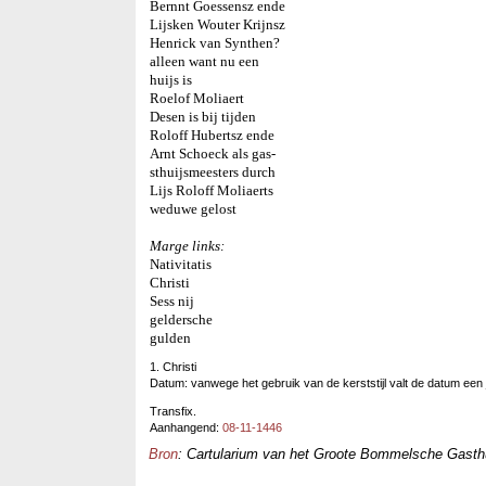
Bernnt Goessensz ende
Lijsken Wouter Krijnsz
Henrick van Synthen?
alleen want nu een
huijs is
Roelof Moliaert
Desen is bij tijden
Roloff Hubertsz ende
Arnt Schoeck als gas-
sthuijsmeesters durch
Lijs Roloff Moliaerts
weduwe gelost
Marge links:
Nativitatis
Christi
Sess nij
geldersche
gulden
1. Christi
Datum: vanwege het gebruik van de kerststijl valt de datum een j
Transfix.
Aanhangend:
08-11-1446
Bron
: Cartularium van het Groote Bommelsche Gasthui