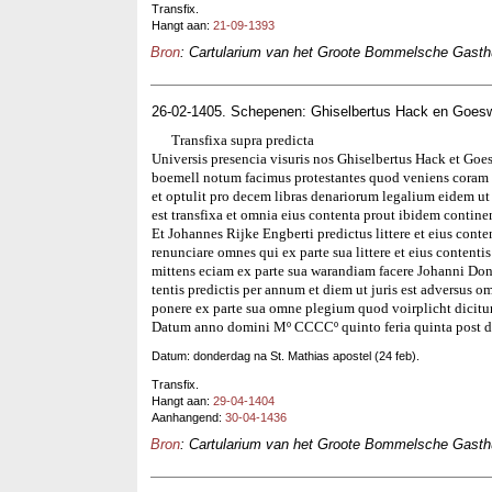
Transfix.
Hangt aan:
21-09-1393
Bron
: Cartularium van het Groote Bommelsche Gasthui
26-02-1405. Schepenen: Ghiselbertus Hack en Goes
Transfixa supra predicta
Universis presencia visuris nos Ghiselbertus Hack et Goe
boemell notum facimus protestantes quod veniens coram 
et optulit pro decem libras denariorum legalium eidem ut f
est transfixa et omnia eius contenta prout ibidem contin
Et Johannes Rijke Engberti predictus littere et eius conte
renunciare omnes qui ex parte sua littere et eius contentis
mittens eciam ex parte sua warandiam facere Johanni Donc
tentis predictis per annum et diem ut juris est adversus o
ponere ex parte sua omne plegium quod voirplicht dicitu
Datum anno domini Mº CCCCº quinto feria quinta post d
Datum: donderdag na St. Mathias apostel (24 feb).
Transfix.
Hangt aan:
29-04-1404
Aanhangend:
30-04-1436
Bron
: Cartularium van het Groote Bommelsche Gasthui