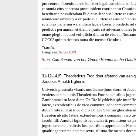
pro centum florenis aureis bonis et legalibus eidem ut fate
et omnia eius contenta prout ibidem continentur Cesario
hereditarie possidendam Et dictus Jacobus littere et eius 
renunciare omnes qui ex parte sua littere et eius contenti
eciam ex parte sua warandiam facere Cesario predicto ad o
predictis per annum et diem ut juris est adversus omnes j
omne plegium quod voirplicht dicitur de eisdem Nostrar
CCCCº quinto decimo nona die mensis Octobris
Transfix.
Hangt aan:
07-06-1383
Bron
: Cartularium van het Groote Bommelsche Gasthui
31-12-1415. Theodericus Froc doet afstand van eeni
Jacobus Arnoldi Eghonis
Universis presentia visuris nos Goeswijnus Storm et Jac
veniens coram nobis Theodericus Froc super tribus jugeribu
Zautbommel in loco dicto Op Die Myddelweijde inter Hen
latere, extendentibus de vico communi ad vicam communem
ibidem sita sunt in loco dicto Op Die Snellincgheerden i
Hoesden ab alio latere, extendentibus a communi vico us
Jacobi filii Arnoldi Eghonis renunciavit, promittens ex 
jugeribus terre predictis Insuper tribus approbamus Nos
quadringentesimo decimo sexto, ultima die mensis decem