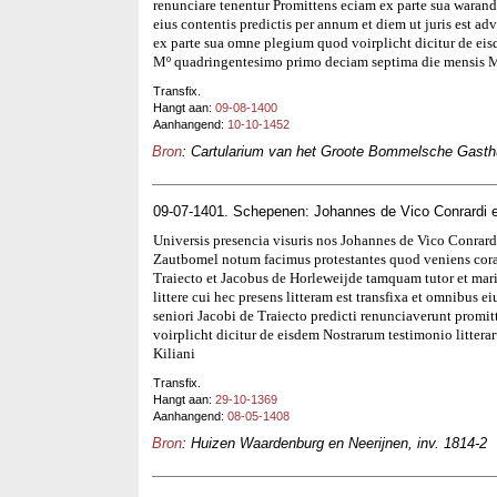
renunciare tenentur Promittens eciam ex parte sua warandi
eius contentis predictis per annum et diem ut juris est a
ex parte sua omne plegium quod voirplicht dicitur de e
Mº quadringentesimo primo deciam septima die mensis 
Transfix.
Hangt aan:
09-08-1400
Aanhangend:
10-10-1452
Bron
: Cartularium van het Groote Bommelsche Gasthui
09-07-1401. Schepenen: Johannes de Vico Conrardi 
Universis presencia visuris nos Johannes de Vico Conrard
Zautbomel notum facimus protestantes quod veniens coram
Traiecto et Jacobus de Horleweijde tamquam tutor et mar
littere cui hec presens litteram est transfixa et omnibus eius
seniori Jacobi de Traiecto predicti renunciaverunt prom
voirplicht dicitur de eisdem Nostrarum testimonio litte
Kiliani
Transfix.
Hangt aan:
29-10-1369
Aanhangend:
08-05-1408
Bron
: Huizen Waardenburg en Neerijnen, inv. 1814-2