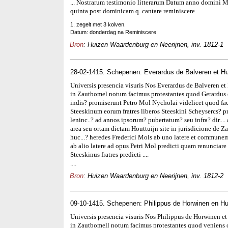
... Nostrarum testimonio litterarum Datum anno domini 
quinta post dominicam q. cantare reminiscere
1. zegelt met 3 kolven.
Datum: donderdag na Reminiscere
Bron
: Huizen Waardenburg en Neerijnen, inv. 1812-1
28-02-1415. Schepenen: Everardus de Balveren et H
Universis presencia visuris Nos Everardus de Balveren e
in Zautbomel notum facimus protestantes quod Gerardus et
indis? promiserunt Petro Mol Nycholai videlicet quod f
Steeskinum eorum fratres liberos Steeskini Scheysercs? pre
leninc..? ad annos ipsorum? pubertatum? seu infra? dir.
area seu ortam dictam Houttuijn site in jurisdicione de 
huc...? heredes Frederici Mols ab uno latere et communem
ab alio latere ad opus Petri Mol predicti quam renunciare
Steeskinus fratres predicti ....
....
Bron
: Huizen Waardenburg en Neerijnen, inv. 1812-2
09-10-1415. Schepenen: Philippus de Horwinen en Hu
Universis presencia visuris Nos Philippus de Horwinen e
in Zautbomell notum facimus protestantes quod veniens c