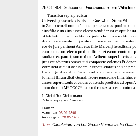
28-03-1404. Schepenen: Goeswinus Storm Wilhelmi e
Transfixa supra predicta
Universis presencia visuris nos Goeswinus Storm Wilhelmi
in Zautboemell notum facimus protestantes quod venient
eius filia cum eius tutore electo vendiderunt et optuleru
ut fatebatur persolutis litteras quibus hec presens littera
ibidem continentur Inquantum littere et earum contentis 
eos de jure pertinent Aelberto filio Marcelij hereditarie
cum suo tutore electo predicti litteris et earum contentis
randiam ex parte ipsorem dicto Aelberto super litteris et 
juris est adversus omnes juri comparere volentes Et dep
voirplicht dicitur de eisdem Insuper Gerardus et Yda pred
Badeloge filiam dicti Gerardi infra hinc et diem nativita
Johenni filium dicti Gerardi facere renunciare infra hinc 
annos super litteris et earum contentis predictis ad opus
anno domini Mº CCCCº quarto feria sexta post dominic
1. Christi (het Christogram)
Datum: vrijdag na Palmarum.
Transfix.
Hangt aan:
03-04-1396
Aanhangend:
20-05-1407
Bron
: Cartularium van het Groote Bommelsche Gasthui