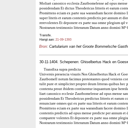
Moliart canonico ecclesia Zautbomelense ad opus mense s
possidendam Et dictus Theodericus litteris et earum conte
Promittens eciam ex parte sua warandiam facere domino L
super literis et earum contentis predictis per annum et di
rerevolentes Et deponere ex parte sua omne plegium qd vo
Nostrarum testimonio litterarum Datum anno domini Mº 
Transfix.
Hangt aan:
21-09-1393
Bron
: Cartularium van het Groote Bommelsche Gasthui
30-11-1404. Schepenen: Ghiselbertus Hack en Goes
Transfixa supra predicta
Universis presencia visuris Nos Ghiselbertus Hack et Go
Zautbomell notum facimus protestantes quod veniens cor
tulit pure et simpliciter propter deum litteras quibus hec 
contenta prout ibidem continentur inquantum ipse hered
liart canonico ecclesie Zautbomelense ad opus mense sanc
possidendam Et Theodericus predictus litteris et earum co
renunciare omnes qui ex parte sua litteris et earum conten
Promittens eciam ex parte sua warandiam facere domino La
contentis predictis ad opus mense predicte per annum et d
comparere volentes Et deponere ex parte sua omne plegiu
Nostrarum testimonio litterarum Datum anno domini Mº 