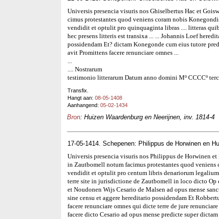
Universis presencia visuris nos Ghiselbertus Hac et Goi
cimus protestantes quod veniens coram nobis Konegondis 
vendidit et optulit pro quinquaginta libras .... litteras qui
hec presens litteris est transixa ... ... Johannis Loef heredit
possidendam Et? dictam Konegonde cum eius tutore predic
avit Promittens facere renunciare omnes ...
...
.... Nostrarum
testimonio litterarum Datum anno domini Mº CCCCº terci
Transfix.
Hangt aan:
08-05-1408
Aanhangend:
05-02-1434
Bron
: Huizen Waardenburg en Neerijnen, inv. 1814-4
17-05-1414. Schepenen: Philippus de Horwinen en Hu
Universis presencia visuris nos Philippus de Horwinen e
in Zautbomell notum facimus protestantes quod veniens
vendidit et optulit pro centum libris denariorum legalium
terre site in jurisdictione de Zautbomell in loco dicto 
et Noudonen Wijs Cesario de Malsen ad opus mense sancti
sine censu et aggere hereditario possidendam Et Robbertus
facere renunciare omnes qui dicte terre de jure renuncia
facere dicto Cesario ad opus mense predicte super dictam 