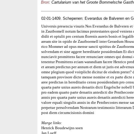
Bron
: Cartularium van het Groote Bommelsche Gasthui
02-01-1409. Schepenen: Everardus de Balveren en 
Universis presencia visuris Nos Everardus de Balveren e
in Zautbomell notum facimus protestantes quod veniens 
didit et optulit pro centum florenis aureis bonis et legal
aream site in opido de Zautboemell inter Gerardum Hous
rico Mommer ad opus mense sancti spiritus de Zautboemell
solvendam et sine aggere hereditarie possidendam Et dict
nunciavit promittens facere renunciare omnes qui domui et
tenentur Promittens eciam warandiam facere Henrico pre
et aream predictus per annum et diem ut juris est advers
omne plegium quod voirplicht dicitur de eisdem preter?
tamquam provisore dicte mense nomine et ex parte dicte 
aree predictas in hereditario censu possidendam pro censu
quarta parte unius aureis denariis dicti Engelsche nobel
pro eadem quarto parte denariis antedicti die Penthecos
annis pro quarta parte unius aureis denariis antedicti her
valore equali singulis annis in die Penthecostes mense san
perpetue persolvendam Nostrarum testimonio litterarum
post diem circumcisionis domini
Marge links:
Henrick Boudewijns soen
Jan Loeff