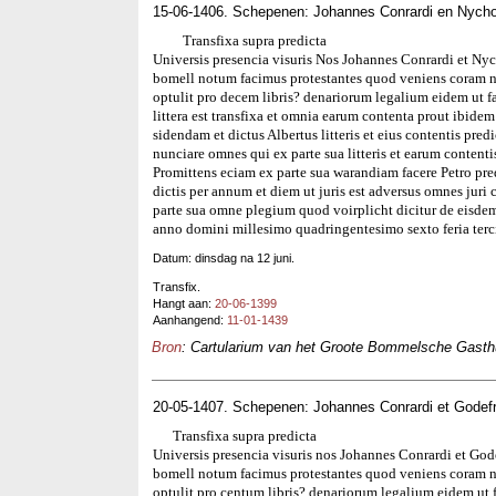
15-06-1406. Schepenen: Johannes Conrardi en Nycho
Transfixa supra predicta
Universis presencia visuris Nos Johannes Conrardi et Nyc
bomell notum facimus protestantes quod veniens coram no
optulit pro decem libris? denariorum legalium eidem ut fa
littera est transfixa et omnia earum contenta prout ibidem
sidendam et dictus Albertus litteris et eius contentis predi
nunciare omnes qui ex parte sua litteris et earum contenti
Promittens eciam ex parte sua warandiam facere Petro predi
dictis per annum et diem ut juris est adversus omnes juri
parte sua omne plegium quod voirplicht dicitur de eisde
anno domini millesimo quadringentesimo sexto feria terc
Datum: dinsdag na 12 juni.
Transfix.
Hangt aan:
20-06-1399
Aanhangend:
11-01-1439
Bron
: Cartularium van het Groote Bommelsche Gasthui
20-05-1407. Schepenen: Johannes Conrardi et Godefr
Transfixa supra predicta
Universis presencia visuris nos Johannes Conrardi et Gode
bomell notum facimus protestantes quod veniens coram no
optulit pro centum libris? denariorum legalium eidem ut fat