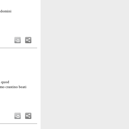
o domini
m quod
mo crastino beati