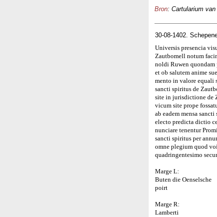
Bron
: Cartularium van
30-08-1402. Schepene
Universis presencia vis
Zautbomell notum facim
noldi Ruwen quondam pre
et ob salutem anime su
mento in valore equali
sancti spiritus de Zau
site in jurisdictione d
vicum site prope fossatu
ab eadem mensa sancti s
electo predicta dictio c
nunciare tenentur Prom
sancti spiritus per ann
omne plegium quod voir
quadringentesimo secu
Marge L:
Buten die Oenselsche
poirt
Marge R:
Lamberti