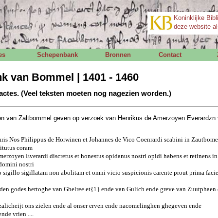
Koninklijke Bibl
deze website al
es
Schepenbank
Bronnen
Contact
k van Bommel | 1401 - 1460
actes. (Veel teksten moeten nog nagezien worden.)
n van Zaltbommel geven op verzoek van Henrikus de Amerzoyen Everardzn 
suris Nos Philippus de Horwinen et Johannes de Vico Coenrardi scabini in Zautbom
titutus coram
rzoyen Everardi discretus et honestus opidanus nostri opidi habens et retinens in 
 domini nostri
 sigillo sigillatam non abolitam et omni vicio suspicionis carente prout prima facie
den godes hertoghe van Ghelree et{1} ende van Gulich ende greve van Zuutphaen
e zalicheijt ons zielen ende al onser erven ende nacomelinghen ghegeven ende
de vrien ....