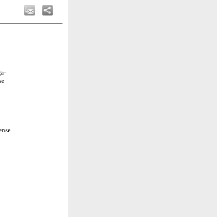
ga-
se
ense