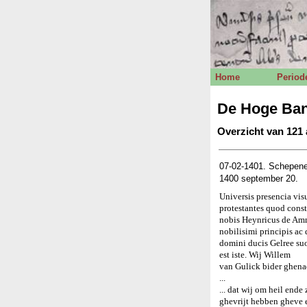
Home
Period
De Hoge Ban
Overzicht van 121 
07-02-1401. Schepene
1400 september 20.
Universis presencia vi
protestantes quod cons
nobis Heynricus de Amme
nobilisimi principis ac
domini ducis Gelree suo
est iste. Wij Willem
van Gulick bider ghena
...
... dat wij om heil end
ghevrijt hebben gheve en