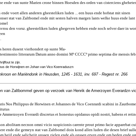
ampe ende van sunte Marien crone binnen Hoesden des orden van cisterciens ghehete
n ende voert allen anderen gheesteliken luden ... een huus ende hofstat mit sinen
nser stat van Zaltbomel ende mit sesten halven margen lants welke huus ende lant
bomel
svrou den vorsz. gheesteliken luden ghegeven hebben ende noch selver daer in wo
 een
.
ons heren dusent vierhondert op sunte Ma-
 testimonio litterarum Datum anno domini Mº CCCCº primo septima die mensis febr
rijffout te zijn.
ppus de Horwijnen en Johan van Vico Koenraduszn
nkroon en Mariëndonk in Heusden, 1245 - 1631, inv. 697 - Regest nr. 266
n van Zaltbommel geven op verzoek van Henrik de Amerzoyen Everardzn vi
suris Nos Philippus de Horwinen et Johannes de Vico Coenrardi scabini in Zautbom
itutus
 Ammerzoyen Everardi discretus et honestus opidanus opidi nostri, habens et reti
 non abolitam necnon omni vicio suspicionis carente prout primo facie apparebat cuiu
re ende die gemeyn stat van Zaltbomel doin kond allen luden die desen brief sulle
 om heijl ende salicheijt onssen zielen ende als onssen erven ende om beden ende o