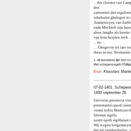
... der cloester van C
den
cartuseren den regulire
tobehoren ghelegen in o
Ammerzoyen van Zalt
ende Mechtelt sijn huu
alsoe langhe als hoerre
van hem beijden leeft ...
... etc ...
.... Ghegeven int iaer 
theus avont. Nostrarum
1. dit leesteken lijkt een sch
Met schepenzegels Philli
Bron
: Kloosters Marië
07-02-1401. Schepene
1400 september 29.
Universis presencia vi
protestantes quod const
coram nobis Henricus de
litteram sigillo
nostri opidi sigillatam
Wij scepen borgermeyste
dat wij eendrachtelijc,