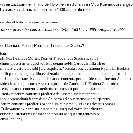
n van Zaltbommel, Philip de Horwinen en Johan van Vico Koenrarduszn, gev
Everardzn vidimus van akte van 1400 september 29.
 van dezelfde datum op één vel perkament
nkroon en Mariëndonk in Heusden, 1245 - 1631, inv. 698 - Regest nr. 274
n: Henricus Moliart Petri en Theodericus Sconc?
icta
uris Nos Henricus Moliart Petri et Theodericus Sconc? scabini
cimus protestantes quod veniens coram nobis Gertrudis filia Theo-
ius tutore electo quia sibi jure acquisunt? omnia bona dominum Nycholai Hacken
optulit pro quadraginta libras? denariorum legalium eidem ut fatebatur persolutis
ens littera est transfixa et omnia earum contenta prout ibidem continentur Aelberto
ssidendam ad opus mense sancti spiritus de Zautbomell Et dicta Gertrudem
tteris et earum contentis predictis renunciavit promittens facere renunciare
itteris et earum contentis predictis de jure renunciare tenentur
te sua warandiam facere dicto Aelberto ad opus mense sancti spiritus
et earum contentis predictis per annum et diem ut juris est adversus omnes
 Et deponere ex parte sua omne plegium quod voirplicht dicitur
estimonio litterarum Datum anno domini Mº quadringentesimo
ensis Januarij