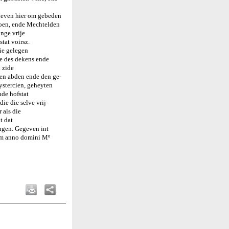
rieven hier om gebeden
soen, ende Mechtelden
inge vrije
stat voirsz.
die gelegen
de des dekens ende
 zide
den abden ende den ge-
ystercien, geheyten
nde hofstat
ie die selve vrij-
 als die
t dat
angen. Gegeven int
tum anno domini Mº