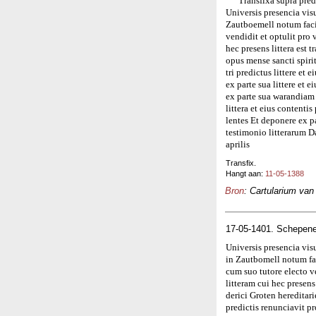
Transfixa supra pred
Universis presencia vis
Zautboemell notum faci
vendidit et optulit pro 
hec presens littera est
opus mense sancti spiri
tri predictus littere et
ex parte sua littere et 
ex parte sua warandiam 
littera et eius contenti
lentes Et deponere ex 
testimonio litterarum 
aprilis
Transfix.
Hangt aan:
11-05-1388
Bron
: Cartularium van
17-05-1401. Schepene
Universis presencia vis
in Zautbomell notum fa
cum suo tutore electo ve
litteram cui hec presen
derici Groten hereditari
predictis renunciavit pr