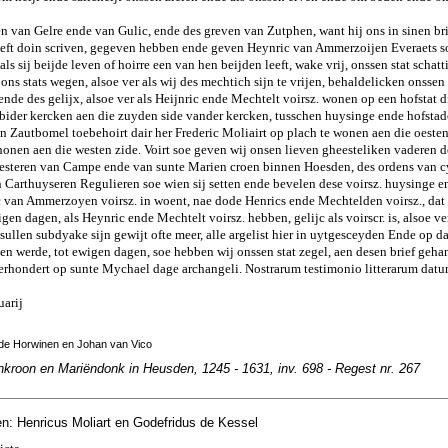
en van Gelre ende van Gulic, ende des greven van Zutphen, want hij ons in sinen b
 heeft doin scriven, gegeven hebben ende geven Heynric van Ammerzoijen Everaets 
als sij beijde leven of hoirre een van hen beijden leeft, wake vrij, onssen stat schatt
 ons stats wegen, alsoe ver als wij des mechtich sijn te vrijen, behaldelicken onssen 
 ende des gelijx, alsoe ver als Heijnric ende Mechtelt voirsz. wonen op een hofstat 
z. bider kercken aen die zuyden side vander kercken, tusschen huysinge ende hofsta
an Zautbomel toebehoirt dair her Frederic Moliairt op plach te wonen aen die oesten
honen aen die westen zide. Voirt soe geven wij onsen lieven gheesteliken vaderen 
esteren van Campe ende van sunte Marien croen binnen Hoesden, des ordens van c
 Carthuyseren Regulieren soe wien sij setten ende bevelen dese voirsz. huysinge e
c van Ammerzoyen voirsz. in woent, nae dode Henrics ende Mechtelden voirsz., dat d
gen dagen, als Heynric ende Mechtelt voirsz. hebben, gelijc als voirscr. is, alsoe ver
sullen subdyake sijn gewijt ofte meer, alle argelist hier in uytgesceyden Ende op da
en werde, tot ewigen dagen, soe hebben wij onssen stat zegel, aen desen brief geh
vierhondert op sunte Mychael dage archangeli. Nostrarum testimonio litterarum da
uarij
 de Horwinen en Johan van Vico
nkroon en Mariëndonk in Heusden, 1245 - 1631, inv. 698 - Regest nr. 267
n: Henricus Moliart en Godefridus de Kessel