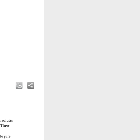
rsolutis
t Theo-
de jure