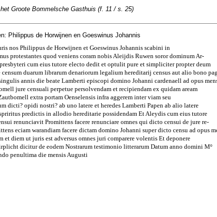
 het Groote Bommelsche Gasthuis (f. 11 / s. 25)
n: Philippus de Horwijnen en Goeswinus Johannis
uris nos Philippus de Horwijnen et Goeswinus Johannis scabini in
us protestantes quod veniens coram nobis Aleijdis Ruwen soror dominum Ar-
sbyteri cum eius tutore electo dedit et optulit pure et simpliciter propter deum
e censum duarum librarum denariorum legalium hereditarij census aut alio bono pa
 singulis annis die beate Lamberti episcopi domino Johanni cardenaell ad opus men
tbomell jure censuali perpetue persolvendam et recipiendam ex quidam aream
e Zautbomell extra portam Oenselensis infra aggerem inter viam seu
m dicti? opidi nostri? ab uno latere et heredes Lamberti Papen ab alio latere
priritus predictis in allodio hereditarie possidendam Et Aleydis cum eius tutore
ensui renunciavit Promittens facere renunciare omnes qui dicto censui de jure re-
ittens eciam warandiam facere dictam domino Johanni super dicto censu ad opus m
um et diem ut juris est adversus omnes juri comparere volentis Et deponere
plicht dicitur de eodem Nostrarum testimonio litterarum Datum anno domini Mº
ndo penultima die mensis Augusti