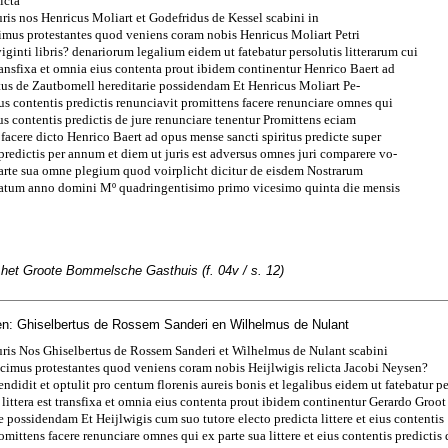
icta
uris nos Henricus Moliart et Godefridus de Kessel scabini in
mus protestantes quod veniens coram nobis Henricus Moliart Petri
viginti libris? denariorum legalium eidem ut fatebatur persolutis litterarum cui
 transfixa et omnia eius contenta prout ibidem continentur Henrico Baert ad
tus de Zautbomell hereditarie possidendam Et Henricus Moliart Pe-
 eius contentis predictis renunciavit promittens facere renunciare omnes qui
eius contentis predictis de jure renunciare tenentur Promittens eciam
facere dicto Henrico Baert ad opus mense sancti spiritus predicte super
s predictis per annum et diem ut juris est adversus omnes juri comparere vo-
parte sua omne plegium quod voirplicht dicitur de eisdem Nostrarum
Datum anno domini Mº quadringentisimo primo vicesimo quinta die mensis
 het Groote Bommelsche Gasthuis (f. 04v / s. 12)
n: Ghiselbertus de Rossem Sanderi en Wilhelmus de Nulant
uris Nos Ghiselbertus de Rossem Sanderi et Wilhelmus de Nulant scabini
cimus protestantes quod veniens coram nobis Heijlwigis relicta Jacobi Neysen?
ndidit et optulit pro centum florenis aureis bonis et legalibus eidem ut fatebatur pe
s littera est transfixa et omnia eius contenta prout ibidem continentur Gerardo Groo
e possidendam Et Heijlwigis cum suo tutore electo predicta littere et eius contentis
omittens facere renunciare omnes qui ex parte sua littere et eius contentis predictis 