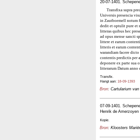
20-07-1401. Schepen
Transfixa supra pred
Universis presencia vi
in Zautboemell notum f
dedit et optulit pure e
litteras quibus hec pre
ad opus mense sancti sp
littere et earum content
litteris et earum conten
warandiam facere dicto H
contentis predictis per
deponere ex parte sua 
litterarum Datum anno 
Transfix.
Hangt aan:
18-09-1393
Bron
: Cartularium van
07-09-1401. Schepene
Henrik de Amerzoyen 
Kopie.
Bron
: Kloosters Marië