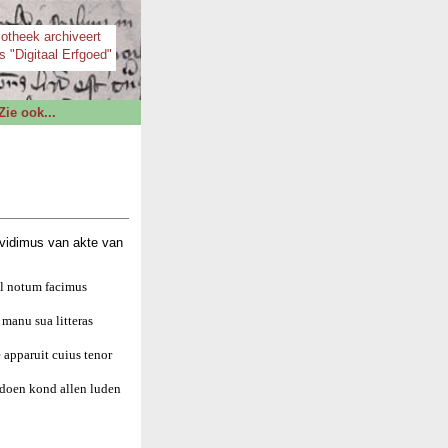
iotheek archiveert
s "Digitaal Erfgoed"
Zie ook...
vidimus van akte van
el notum facimus
manu sua litteras
 apparuit cuius tenor
 doen kond allen luden