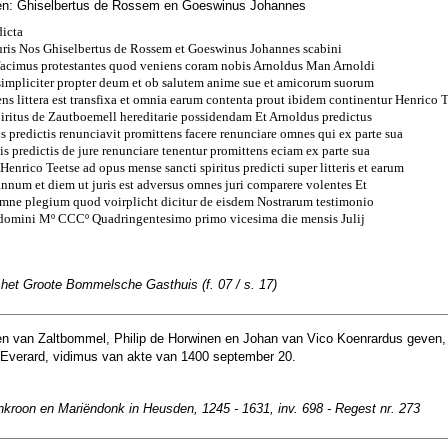
en: Ghiselbertus de Rossem en Goeswinus Johannes
icta
suris Nos Ghiselbertus de Rossem et Goeswinus Johannes scabini
acimus protestantes quod veniens coram nobis Arnoldus Man Arnoldi
t simpliciter propter deum et ob salutem anime sue et amicorum suorum
sens littera est transfixa et omnia earum contenta prout ibidem continentur Henrico 
iritus de Zautboemell hereditarie possidendam Et Arnoldus predictus
is predictis renunciavit promittens facere renunciare omnes qui ex parte sua
tis predictis de jure renunciare tenentur promittens eciam ex parte sua
enrico Teetse ad opus mense sancti spiritus predicti super litteris et earum
 annum et diem ut juris est adversus omnes juri comparere volentes Et
omne plegium quod voirplicht dicitur de eisdem Nostrarum testimonio
domini Mº CCCº Quadringentesimo primo vicesima die mensis Julij
 het Groote Bommelsche Gasthuis (f. 07 / s. 17)
n van Zaltbommel, Philip de Horwinen en Johan van Vico Koenrardus geven,
Everard, vidimus van akte van 1400 september 20.
nkroon en Mariëndonk in Heusden, 1245 - 1631, inv. 698 - Regest nr. 273