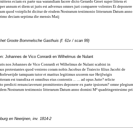
mittens eciam ex parte sua warandiam facere dicto Gerardo Groet super littera et
s per annum et diem ut juris est adversus omnes juri comparere volentes Et deponere
ium quod voirplicht dicitur de eisdem Nostrarum testimonio litterarum Datum ann
rimo deciam septima die mensis Maij
n het Groote Bommelsche Gasthuis (f. 61v / scan 99)
n: Johannes de Vico Conrardi en Wilhelmus de Nulant
uris nos Johannes de Vico Conrardi et Wilhelmus de Nulant scabini in
s protestantes quod veniens coram nobis Jacobus de Traiecto filius Jacobi de
Horleweijde tamquam tutor et maritus legitimus uxorem sue Heijlwigis
itteram est transfixa et omnibus eius contentis ... .... ad opus Jutte? relicte
ecto predicti renunciaverunt promittentes deponere ex parte ipsiorum? omne plegiu
eisdem Nostrarum testimonio litterarum Datum anno domini Mº quadringentesimo pri
urg en Neerijnen, inv. 1814-2