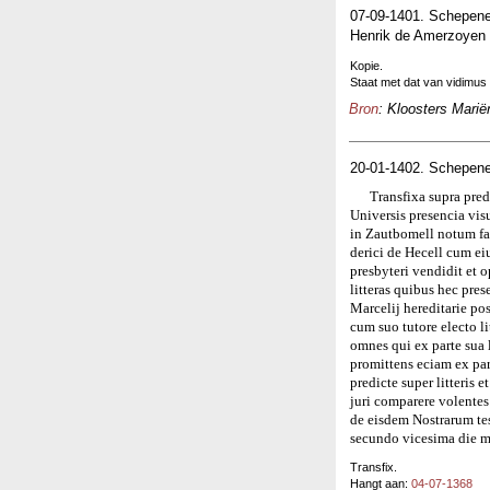
07-09-1401. Schepene
Henrik de Amerzoyen 
Kopie.
Staat met dat van vidimus
Bron
: Kloosters Marië
20-01-1402. Schepene
Transfixa supra pred
Universis presencia vis
in Zautbomell notum fa
derici de Hecell cum e
presbyteri vendidit et 
litteras quibus hec pres
Marcelij hereditarie po
cum suo tutore electo li
omnes qui ex parte sua l
promittens eciam ex par
predicte super litteris 
juri comparere volentes
de eisdem Nostrarum t
secundo vicesima die m
Transfix.
Hangt aan:
04-07-1368