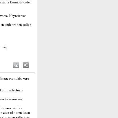
n sunte Bernards orden
 vorsz. Heynric van
nen ende wonen sullen
uarij
dimus van akte van
el notum facimus
nens in manu sua
s tenor est iste.
n zien of horen lesen
m ghonsten wille, ons