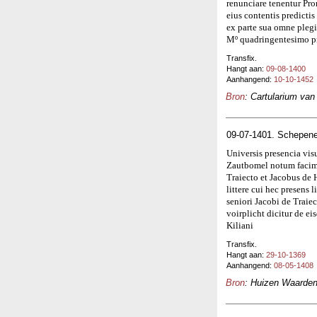
renunciare tenentur Pro
eius contentis predicti
ex parte sua omne pleg
Mº quadringentesimo p
Transfix.
Hangt aan:
09-08-1400
Aanhangend:
10-10-1452
Bron
: Cartularium va
09-07-1401. Schepene
Universis presencia vis
Zautbomel notum facimu
Traiecto et Jacobus de 
littere cui hec presens l
seniori Jacobi de Trai
voirplicht dicitur de 
Kiliani
Transfix.
Hangt aan:
29-10-1369
Aanhangend:
08-05-1408
Bron
: Huizen Waardenb