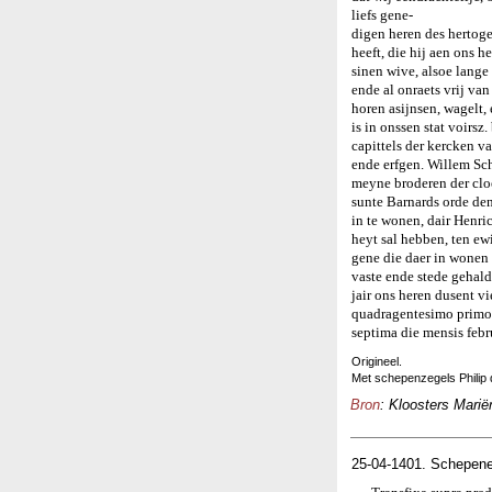
liefs gene-
digen heren des hertog
heeft, die hij aen ons
sinen wive, alsoe lange 
ende al onraets vrij van
horen asijnsen, wagelt,
is in onssen stat voirs
capittels der kercken v
ende erfgen. Willem Sc
meyne broderen der clo
sunte Barnards orde den
in te wonen, dair Henri
heyt sal hebben, ten ewi
gene die daer in wonen 
vaste ende stede gehald
jair ons heren dusent 
quadragentesimo primo
septima die mensis febr
Origineel.
Met schepenzegels Philip
Bron
: Kloosters Marië
25-04-1401. Schepene