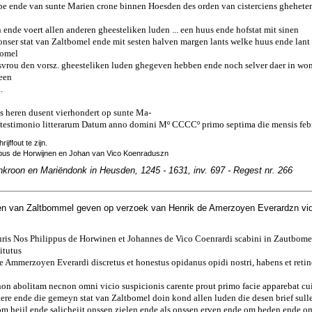
ampe ende van sunte Marien crone binnen Hoesden des orden van cisterciens ghehete
n ende voert allen anderen gheesteliken luden ... een huus ende hofstat mit sinen
nser stat van Zaltbomel ende mit sesten halven margen lants welke huus ende lant
bomel
svrou den vorsz. gheesteliken luden ghegeven hebben ende noch selver daer in wo
 een
.
ons heren dusent vierhondert op sunte Ma-
 testimonio litterarum Datum anno domini Mº CCCCº primo septima die mensis febr
rijffout te zijn.
ppus de Horwijnen en Johan van Vico Koenraduszn
nkroon en Mariëndonk in Heusden, 1245 - 1631, inv. 697 - Regest nr. 266
n van Zaltbommel geven op verzoek van Henrik de Amerzoyen Everardzn vi
suris Nos Philippus de Horwinen et Johannes de Vico Coenrardi scabini in Zautbom
itutus
 Ammerzoyen Everardi discretus et honestus opidanus opidi nostri, habens et reti
 non abolitam necnon omni vicio suspicionis carente prout primo facie apparebat cuiu
re ende die gemeyn stat van Zaltbomel doin kond allen luden die desen brief sulle
 om heijl ende salicheijt onssen zielen ende als onssen erven ende om beden ende o