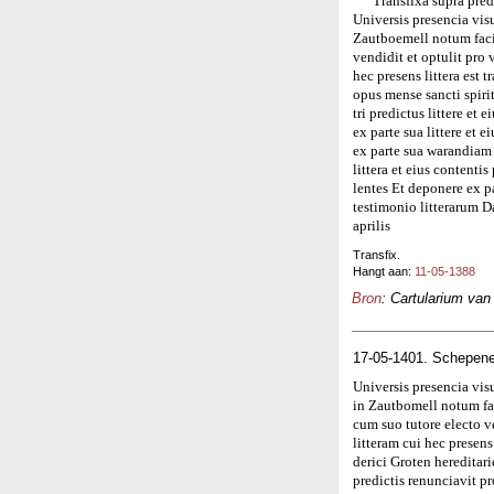
Transfixa supra pred
Universis presencia vis
Zautboemell notum faci
vendidit et optulit pro 
hec presens littera est
opus mense sancti spiri
tri predictus littere et
ex parte sua littere et 
ex parte sua warandiam 
littera et eius contenti
lentes Et deponere ex 
testimonio litterarum 
aprilis
Transfix.
Hangt aan:
11-05-1388
Bron
: Cartularium van
17-05-1401. Schepene
Universis presencia vis
in Zautbomell notum fa
cum suo tutore electo ve
litteram cui hec presen
derici Groten hereditari
predictis renunciavit pr