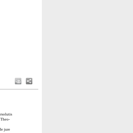
rsolutis
t Theo-
de jure