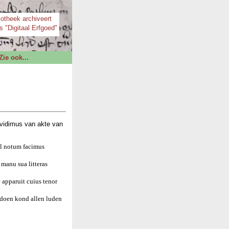
iotheek archiveert
s "Digitaal Erfgoed"
Zie ook...
vidimus van akte van
el notum facimus
manu sua litteras
 apparuit cuius tenor
 doen kond allen luden