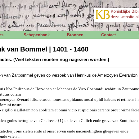
Koninklijke Bibl
deze website al
es
Schepenbank
Bronnen
Contact
k van Bommel | 1401 - 1460
actes. (Veel teksten moeten nog nagezien worden.)
n van Zaltbommel geven op verzoek van Henrikus de Amerzoyen Everardzn 
suris Nos Philippus de Horwinen et Johannes de Vico Coenrardi scabini in Zautbom
titutus coram
rzoyen Everardi discretus et honestus opidanus nostri opidi habens et retinens in 
 domini nostri
 sigillo sigillatam non abolitam et omni vicio suspicionis carente prout prima facie
den godes hertoghe van Ghelree et{1} ende van Gulich ende greve van Zuutphaen
e zalicheijt ons zielen ende al onser erven ende nacomelinghen ghegeven ende
de vrien ....