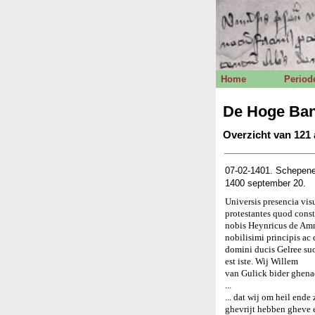
Home
Period
De Hoge Ban
Overzicht van 121 
07-02-1401. Schepene
1400 september 20.
Universis presencia vi
protestantes quod cons
nobis Heynricus de Amme
nobilisimi principis ac
domini ducis Gelree suo
est iste. Wij Willem
van Gulick bider ghena
...
... dat wij om heil end
ghevrijt hebben gheve en