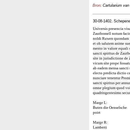
Bron
: Cartularium van
30-08-1402. Schepene
Universis presencia vis
Zautbomell notum facim
noldi Ruwen quondam pre
et ob salutem anime su
mento in valore equali
sancti spiritus de Zau
site in jurisdictione d
vicum site prope fossatu
ab eadem mensa sancti s
electo predicta dictio c
nunciare tenentur Prom
sancti spiritus per ann
omne plegium quod voir
quadringentesimo secu
Marge L:
Buten die Oenselsche
poirt
Marge R:
Lamberti