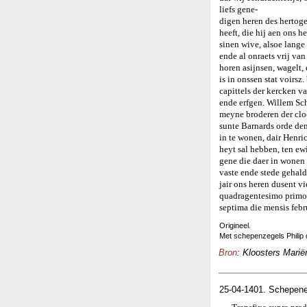
liefs gene-
digen heren des hertog
heeft, die hij aen ons
sinen wive, alsoe lange 
ende al onraets vrij van
horen asijnsen, wagelt,
is in onssen stat voirs
capittels der kercken v
ende erfgen. Willem Sc
meyne broderen der clo
sunte Barnards orde den
in te wonen, dair Henri
heyt sal hebben, ten ewi
gene die daer in wonen 
vaste ende stede gehald
jair ons heren dusent 
quadragentesimo primo
septima die mensis febr
Origineel.
Met schepenzegels Philip
Bron
: Kloosters Marië
25-04-1401. Schepene