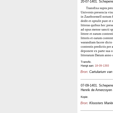
20-07-1401. Schepen
Transfixa supra pred
Universis presencia vi
in Zautboemell notum f
dedit et optulit pure e
litteras quibus hec pre
ad opus mense sancti sp
littere et earum content
litteris et earum conten
warandiam facere dicto H
contentis predictis per
deponere ex parte sua 
litterarum Datum anno 
Transfix.
Hangt aan:
18-09-1393
Bron
: Cartularium van
07-09-1401. Schepene
Henrik de Amerzoyen 
Kopie.
Bron
: Kloosters Marië