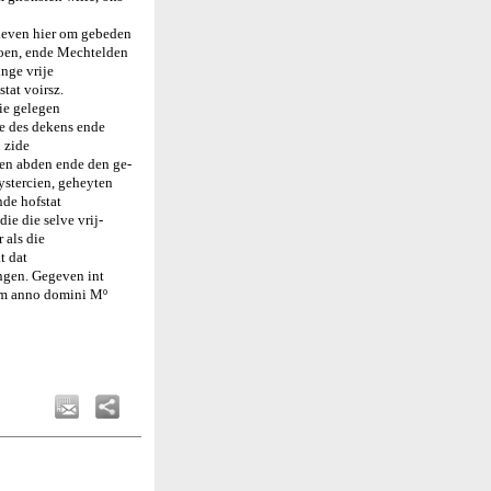
rieven hier om gebeden
soen, ende Mechtelden
inge vrije
stat voirsz.
die gelegen
de des dekens ende
 zide
den abden ende den ge-
ystercien, geheyten
nde hofstat
ie die selve vrij-
 als die
t dat
angen. Gegeven int
tum anno domini Mº