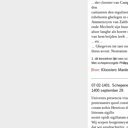
... der cloester van C
den
cartuseren den regulire
tobehoren ghelegen in o
Ammerzoyen van Zalt
ende Mechtelt sijn huu
alsoe langhe als hoerre
van hem beijden leeft ...
... etc ...
.... Ghegeven int iaer 
theus avont. Nostrarum
1. dit leesteken lijkt een sch
Met schepenzegels Philli
Bron
: Kloosters Marië
07-02-1401. Schepene
1400 september 29.
Universis presencia vi
protestantes quod const
coram nobis Henricus de
litteram sigillo
nostri opidi sigillatam
Wij scepen borgermeyste
dat wij eendrachtelijc,