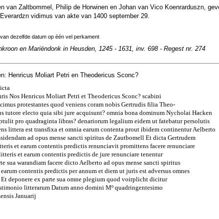
n van Zaltbommel, Philip de Horwinen en Johan van Vico Koenrarduszn, gev
Everardzn vidimus van akte van 1400 september 29.
 van dezelfde datum op één vel perkament
nkroon en Mariëndonk in Heusden, 1245 - 1631, inv. 698 - Regest nr. 274
n: Henricus Moliart Petri en Theodericus Sconc?
icta
uris Nos Henricus Moliart Petri et Theodericus Sconc? scabini
cimus protestantes quod veniens coram nobis Gertrudis filia Theo-
ius tutore electo quia sibi jure acquisunt? omnia bona dominum Nycholai Hacken
optulit pro quadraginta libras? denariorum legalium eidem ut fatebatur persolutis
ens littera est transfixa et omnia earum contenta prout ibidem continentur Aelberto
ssidendam ad opus mense sancti spiritus de Zautbomell Et dicta Gertrudem
tteris et earum contentis predictis renunciavit promittens facere renunciare
itteris et earum contentis predictis de jure renunciare tenentur
te sua warandiam facere dicto Aelberto ad opus mense sancti spiritus
et earum contentis predictis per annum et diem ut juris est adversus omnes
 Et deponere ex parte sua omne plegium quod voirplicht dicitur
estimonio litterarum Datum anno domini Mº quadringentesimo
ensis Januarij