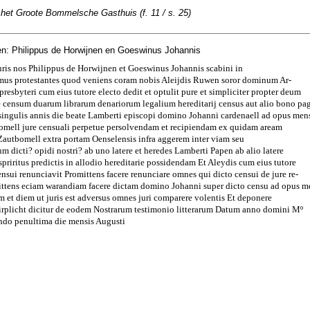
 het Groote Bommelsche Gasthuis (f. 11 / s. 25)
n: Philippus de Horwijnen en Goeswinus Johannis
uris nos Philippus de Horwijnen et Goeswinus Johannis scabini in
us protestantes quod veniens coram nobis Aleijdis Ruwen soror dominum Ar-
sbyteri cum eius tutore electo dedit et optulit pure et simpliciter propter deum
e censum duarum librarum denariorum legalium hereditarij census aut alio bono pa
 singulis annis die beate Lamberti episcopi domino Johanni cardenaell ad opus men
tbomell jure censuali perpetue persolvendam et recipiendam ex quidam aream
e Zautbomell extra portam Oenselensis infra aggerem inter viam seu
m dicti? opidi nostri? ab uno latere et heredes Lamberti Papen ab alio latere
priritus predictis in allodio hereditarie possidendam Et Aleydis cum eius tutore
ensui renunciavit Promittens facere renunciare omnes qui dicto censui de jure re-
ittens eciam warandiam facere dictam domino Johanni super dicto censu ad opus m
um et diem ut juris est adversus omnes juri comparere volentis Et deponere
plicht dicitur de eodem Nostrarum testimonio litterarum Datum anno domini Mº
ndo penultima die mensis Augusti