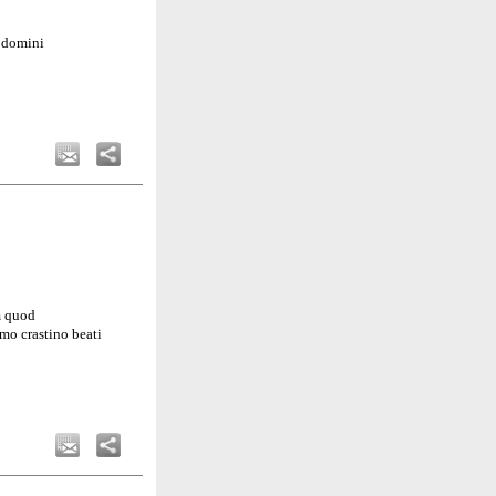
o domini
m quod
mo crastino beati