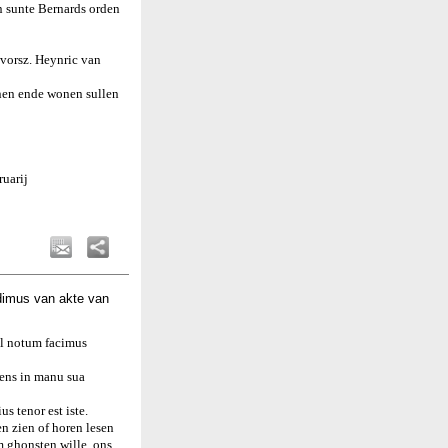
n sunte Bernards orden
 vorsz. Heynric van
nen ende wonen sullen
uarij
dimus van akte van
el notum facimus
nens in manu sua
s tenor est iste.
n zien of horen lesen
m ghonsten wille, ons