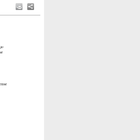
ga-
se
ense