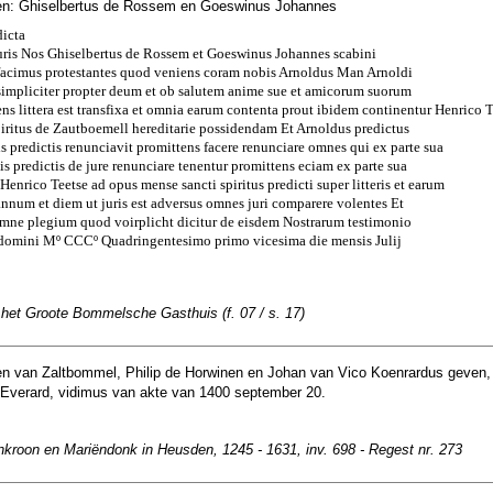
en: Ghiselbertus de Rossem en Goeswinus Johannes
icta
suris Nos Ghiselbertus de Rossem et Goeswinus Johannes scabini
acimus protestantes quod veniens coram nobis Arnoldus Man Arnoldi
t simpliciter propter deum et ob salutem anime sue et amicorum suorum
sens littera est transfixa et omnia earum contenta prout ibidem continentur Henrico 
iritus de Zautboemell hereditarie possidendam Et Arnoldus predictus
is predictis renunciavit promittens facere renunciare omnes qui ex parte sua
tis predictis de jure renunciare tenentur promittens eciam ex parte sua
enrico Teetse ad opus mense sancti spiritus predicti super litteris et earum
 annum et diem ut juris est adversus omnes juri comparere volentes Et
omne plegium quod voirplicht dicitur de eisdem Nostrarum testimonio
domini Mº CCCº Quadringentesimo primo vicesima die mensis Julij
 het Groote Bommelsche Gasthuis (f. 07 / s. 17)
n van Zaltbommel, Philip de Horwinen en Johan van Vico Koenrardus geven,
Everard, vidimus van akte van 1400 september 20.
nkroon en Mariëndonk in Heusden, 1245 - 1631, inv. 698 - Regest nr. 273