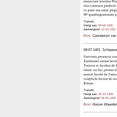
renunciare tenentur Pro
eius contentis predicti
ex parte sua omne pleg
Mº quadringentesimo p
Transfix.
Hangt aan:
09-08-1400
Aanhangend:
10-10-1452
Bron
: Cartularium va
09-07-1401. Schepene
Universis presencia vis
Zautbomel notum facimu
Traiecto et Jacobus de 
littere cui hec presens l
seniori Jacobi de Trai
voirplicht dicitur de 
Kiliani
Transfix.
Hangt aan:
29-10-1369
Aanhangend:
08-05-1408
Bron
: Huizen Waardenb