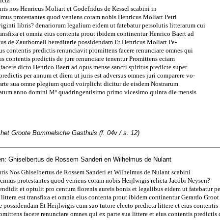
icta
uris nos Henricus Moliart et Godefridus de Kessel scabini in
mus protestantes quod veniens coram nobis Henricus Moliart Petri
viginti libris? denariorum legalium eidem ut fatebatur persolutis litterarum cui
 transfixa et omnia eius contenta prout ibidem continentur Henrico Baert ad
tus de Zautbomell hereditarie possidendam Et Henricus Moliart Pe-
 eius contentis predictis renunciavit promittens facere renunciare omnes qui
eius contentis predictis de jure renunciare tenentur Promittens eciam
facere dicto Henrico Baert ad opus mense sancti spiritus predicte super
s predictis per annum et diem ut juris est adversus omnes juri comparere vo-
parte sua omne plegium quod voirplicht dicitur de eisdem Nostrarum
Datum anno domini Mº quadringentisimo primo vicesimo quinta die mensis
 het Groote Bommelsche Gasthuis (f. 04v / s. 12)
n: Ghiselbertus de Rossem Sanderi en Wilhelmus de Nulant
uris Nos Ghiselbertus de Rossem Sanderi et Wilhelmus de Nulant scabini
cimus protestantes quod veniens coram nobis Heijlwigis relicta Jacobi Neysen?
ndidit et optulit pro centum florenis aureis bonis et legalibus eidem ut fatebatur pe
s littera est transfixa et omnia eius contenta prout ibidem continentur Gerardo Groo
e possidendam Et Heijlwigis cum suo tutore electo predicta littere et eius contentis
omittens facere renunciare omnes qui ex parte sua littere et eius contentis predictis 