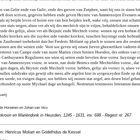
en van Gelre ende van Gulic, ende des greven van Zutphen, want hij ons in sinen b
 heeft doin scriven, gegeven hebben ende geven Heynric van Ammerzoijen Everaets 
als sij beijde leven of hoirre een van hen beijden leeft, wake vrij, onssen stat schatt
 ons stats wegen, alsoe ver als wij des mechtich sijn te vrijen, behaldelicken onssen 
 ende des gelijx, alsoe ver als Heijnric ende Mechtelt voirsz. wonen op een hofstat 
z. bider kercken aen die zuyden side vander kercken, tusschen huysinge ende hofsta
an Zautbomel toebehoirt dair her Frederic Moliairt op plach te wonen aen die oesten
honen aen die westen zide. Voirt soe geven wij onsen lieven gheesteliken vaderen 
esteren van Campe ende van sunte Marien croen binnen Hoesden, des ordens van c
 Carthuyseren Regulieren soe wien sij setten ende bevelen dese voirsz. huysinge e
c van Ammerzoyen voirsz. in woent, nae dode Henrics ende Mechtelden voirsz., dat d
gen dagen, als Heynric ende Mechtelt voirsz. hebben, gelijc als voirscr. is, alsoe ver
sullen subdyake sijn gewijt ofte meer, alle argelist hier in uytgesceyden Ende op da
en werde, tot ewigen dagen, soe hebben wij onssen stat zegel, aen desen brief geh
vierhondert op sunte Mychael dage archangeli. Nostrarum testimonio litterarum da
uarij
 de Horwinen en Johan van Vico
nkroon en Mariëndonk in Heusden, 1245 - 1631, inv. 698 - Regest nr. 267
n: Henricus Moliart en Godefridus de Kessel