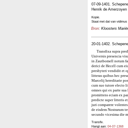
07-09-1401. Schepene
Henrik de Amerzoyen 
Kopie.
Staat met dat van vidimus
Bron
: Kloosters Marië
20-01-1402. Schepene
Transfixa supra pred
Universis presencia vis
in Zautbomell notum fa
derici de Hecell cum e
presbyteri vendidit et 
litteras quibus hec pres
Marcelij hereditarie po
cum suo tutore electo li
omnes qui ex parte sua l
promittens eciam ex par
predicte super litteris 
juri comparere volentes
de eisdem Nostrarum t
secundo vicesima die m
Transfix.
Hangt aan:
04-07-1368