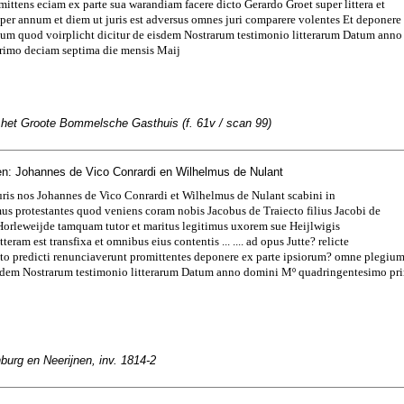
mittens eciam ex parte sua warandiam facere dicto Gerardo Groet super littera et
s per annum et diem ut juris est adversus omnes juri comparere volentes Et deponere
ium quod voirplicht dicitur de eisdem Nostrarum testimonio litterarum Datum ann
rimo deciam septima die mensis Maij
n het Groote Bommelsche Gasthuis (f. 61v / scan 99)
n: Johannes de Vico Conrardi en Wilhelmus de Nulant
uris nos Johannes de Vico Conrardi et Wilhelmus de Nulant scabini in
s protestantes quod veniens coram nobis Jacobus de Traiecto filius Jacobi de
Horleweijde tamquam tutor et maritus legitimus uxorem sue Heijlwigis
itteram est transfixa et omnibus eius contentis ... .... ad opus Jutte? relicte
ecto predicti renunciaverunt promittentes deponere ex parte ipsiorum? omne plegiu
eisdem Nostrarum testimonio litterarum Datum anno domini Mº quadringentesimo pri
urg en Neerijnen, inv. 1814-2