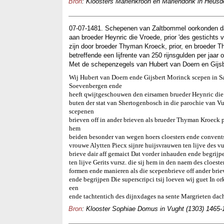
Bron
: Kloosters Mariënkroon en Mariëndonk in Heusden
07-07-1481. Schepenen van Zaltbommel oorkonden dat 
aan broeder Heynric die Vroede, prior 'des gestichts 
zijn door broeder Thyman Kroeck, prior, en broeder Th
betreffende een lijfrente van 250 rijnsgulden per jaar o
Met de schepenzegels van Hubert van Doern en Gijsb
Wij Hubert van Doern ende Gijsbert Morinck scepen in Sau
Soevenbergen ende
heeft qwijtgeschouwen den eirsamen brueder Heynric die 
buten der stat van Shertogenbosch in die parochie van Vuch
scepenen
brieven off in ander brieven als brueder Thyman Kroeck 
hem
beiden besonder van wegen hoers cloesters ende convents 
vrouwe Alytten Piecx sijnre huijsvrauwen ten lijve des vu
brieve dair aff gemaict Dat vorder inhauden ende begrijp
ten lijve Gerits vursz. die sij hem in den naem des cloester
formen ende manieren als die scepenbrieve off ander bri
ende begrijpen Die superscripci tsij loeven wij guet In o
een
ende tachtentich des dijnxdages na sente Margrieten dach
Bron
: Klooster Sophiae Domus in Vught (1303) 1465-1