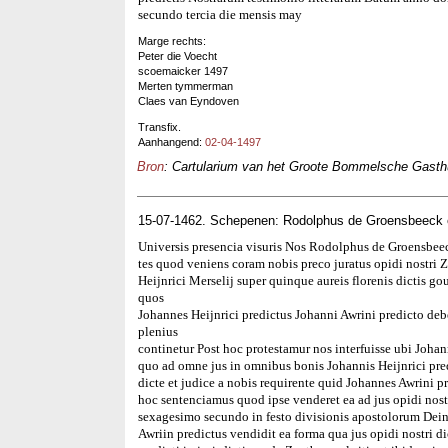
secundo tercia die mensis may
Marge rechts:
Peter die Voecht
scoemaicker 1497
Merten tymmerman
Claes van Eyndoven
Transfix.
Aanhangend:
02-04-1497
Bron
: Cartularium van het Groote Bommelsche Gasthui
15-07-1462. Schepenen: Rodolphus de Groensbeeck
Universis presencia visuris Nos Rodolphus de Groensbee
tes quod veniens coram nobis preco juratus opidi nostri
Heijnrici Merselij super quinque aureis florenis dictis g
quos
Johannes Heijnrici predictus Johanni Awrini predicto debeb
plenius
continetur Post hoc protestamur nos interfuisse ubi Johan
quo ad omne jus in omnibus bonis Johannis Heijnrici predic
dicte et judice a nobis requirente quid Johannes Awrini pr
hoc sentenciamus quod ipse venderet ea ad jus opidi nos
sexagesimo secundo in festo divisionis apostolorum Dein
Awriin predictus vendidit ea forma qua jus opidi nostri dic