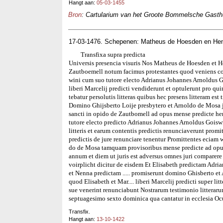
Hangt aan:
05-03-1455
Bron
: Cartularium van het Groote Bommelsche Gasthui
17-03-1476. Schepenen: Matheus de Hoesden en Hen
Transfixa supra predicta
Universis presencia visuris Nos Matheus de Hoesden et H
Zautboemell notum facimus protestantes quod veniens cor
wini cum suo tutore electo Adrianus Johannes Arnoldus G
liberi Marcelij predicti vendiderunt et optulerunt pro qu
tebatur persolutis litteras quibus hec presens litteram es
Domino Ghijsberto Loije presbytero et Arnoldo de Mosa 
sancti in opido de Zautbomell ad opus mense predicte he
tutore electo predicto Adrianus Johannes Arnoldus Goisw
litteris et earum contentis predictis renunciaverunt promi
predictis de jure renunciare tenentur Promittentes eciam
do de Mosa tamquam provisoribus mense predicte ad opus m
annum et diem ut juris est adversus omnes juri compare
voirplicht dicitur de eisdem Et Elisabeth predictam Adr
et Nenna predictam ..... promiserunt domino Ghisberto et
quod Elisabeth et Mar.... liberi Marcelij predicti super l
sue venerint renunciabunt Nostrarum testimonio litter
septuagesimo sexto dominica qua cantatur in ecclesia Oc
Transfix.
Hangt aan:
13-10-1422