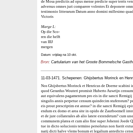
de Mosa predictis ad opus mense predicte super terris vend
adversus omnes juri comparere volentes Et deponere omn
testimonio litterarum Datum anno domini millesimo quad
Victoris
Marge L:
Op die Sco-
ren die helft
van IIIJ
mergen
Datum: vrijdag na 10 okt.
Bron
: Cartularium van het Groote Bommelsche Gasthui
11-03-1471. Schepenen: Ghijsbertus Morinck en Henr
Nos Ghijsbertus Morinck et Henricus de Doerne scabini 
quod Gerardus Wouteri promisit Huberto Auwrijn censum
aut equivalens pagamentum pro eis in die sancti Remigi
singulis annis perpetue censum quindecim stuferorum? pr
eis prout prescriptim est annue? in die sancti Remigij epi
endum ex domo et area site in opido de Zautboemell inte
et de jure collaterales ab alio latere extendetum? cum un
communem platea et cum alio fine super Johenni Joede Qu
tue in dicto solucionis termino persolutus non fuerit ext
narij dicti halve vlems bonum et legalium antedicto ce