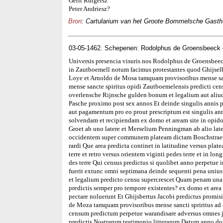
Gerit Rutgersz
Peter Andriesz?
Bron
: Cartularium van het Groote Bommelsche Gasthuis
03-05-1462. Schepenen: Rodolphus de Groensbeeck e
Universis presencia visuris nos Rodolphus de Groensbeec
in Zautboemell notum facimus protestantes quod Ghijselb
Loye et Arnoldo de Mosa tamquam provisoribus mense san
mense sancte spiritus opidi Zautboemelensis predicti cen
overlensche Rijnsche gulden bonum et legalium aut aliu
Pasche proximo post sex annos Et deinde singulis annis p
aut pagamentum pro eo prout prescriptum est singulis ann
solvendam et recipiendam ex domo et aream site in opid
Groet ab uno latere et Merselium Penningman ab alio lat
occidentem super communem plateam dictam Boschstraet e
rardi Que area predicta continet in latitudine versus plat
terre et retro versus orientem viginti pedes terre et in lo
des terre Qui census predictus si quolibet anno perpetue 
fuerit extunc omni septimana deinde sequenti pena unius
et legalium predicto censu supercrescet Quam penam una 
predictis semper pro tempore existentes? ex domo et area 
pectare noluerunt Et Ghijsbertus Jacobi predictus promi
de Moza tamquam provisoribus mense sancti spriritus ad 
censum predictum perpetue warandisare adversus omnes j
predictis Nostrarum testimonio litterarum Datum anno 