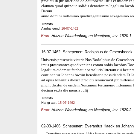
predicti in jurisdictione de Zautboemel sitis et ibidem in
clamata quod quinque solidis denariorum legalium Jaco
Datum
anno domini millesimo quadringentesimo sexagesimo sec
Transfix.
Aanhangend:
16-07-1462
Bron
: Huizen Waardenburg en Neerijnen, inv. 1820-1
16-07-1462. Schepenen: Rodolphus de Groensbeeck
Universis presencia visuris Nos Rodolphus de Groensbee
imus protestantes quod veniens coram nobis Jacobus Doel
legalium eidem ut fatebatur persolutis litteram cui hec pr
continentur Johanni Awriin hereditarie possidendam Et Jac
ad opus Johannis Awriin predicti renunciavit promittens
plicht dicitur de eisdem Nostrarum testimonio litterar
decima sexta die mensis Julij
Transfix.
Hangt aan:
15-07-1462
Bron
: Huizen Waardenburg en Neerijnen, inv. 1820-2
02-03-1466. Schepenen: Everardus Haeck en Johann
Transfixa supra predicta / Alia littera censualis ex eadem