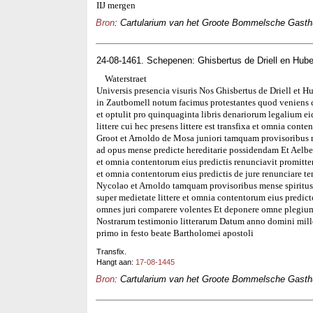
IIJ mergen
Bron
: Cartularium van het Groote Bommelsche Gasthui
24-08-1461. Schepenen: Ghisbertus de Driell en Hube
Waterstraet
Universis presencia visuris Nos Ghisbertus de Driell et H
in Zautbomell notum facimus protestantes quod veniens 
et optulit pro quinquaginta libris denariorum legalium e
littere cui hec presens littere est transfixa et omnia con
Groot et Arnoldo de Mosa juniori tamquam provisoribus m
ad opus mense predicte hereditarie possidendam Et Aelber
et omnia contentorum eius predictis renunciavit promitten
et omnia contentorum eius predictis de jure renunciare t
Nycolao et Arnoldo tamquam provisoribus mense spiritus 
super medietate littere et omnia contentorum eius predict
omnes juri comparere volentes Et deponere omne plegium
Nostrarum testimonio litterarum Datum anno domini mil
primo in festo beate Bartholomei apostoli
Transfix.
Hangt aan:
17-08-1445
Bron
: Cartularium van het Groote Bommelsche Gasthui