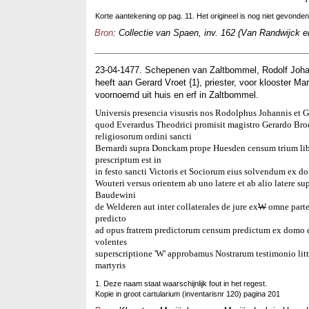
Korte aantekening op pag. 11. Het origineel is nog niet gevonden
Bron
: Collectie van Spaen, inv. 162 (Van Randwijck
23-04-1477. Schepenen van Zaltbommel, Rodolf Joha
heeft aan Gerard Vroet {1}, priester, voor klooster Ma
voornoemd uit huis en erf in Zaltbommel.
Universis presencia visusris nos Rodolphus Johannis et
quod Everardus Theodrici promisit magistro Gerardo Broe
religiosorum ordini sancti
Bernardi supra Donckam prope Huesden censum trium libra
prescriptum est in
in festo sancti Victoris et Sociorum eius solvendum ex d
Wouteri versus orientem ab uno latere et ab alio latere
Baudewini
de Welderen aut inter collaterales de jure ex
W
omne parte 
predicto
ad opus fratrem predictorum censum predictum ex domo et
volentes
superscriptione 'W' approbamus Nostrarum testimonio l
martyris
1. Deze naam staat waarschijnlijk fout in het regest.
Kopie in groot cartularium (inventarisnr 120) pagina 201