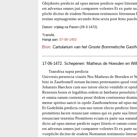
Ghijsberto predicto ad opus mense predicte super litteram 
est adversus omnes juri comparere volentes Et ex parte 
plicht dicitur de eisdem Nostrarum testimonio litteraru
tesimo septuagesimo secundo feria sexta post festo pasch
Datum: vrijdag na Pasen (29-3-1472).
Transfix.
Hangt aan:
07-06-1453
Bron
: Cartularium van het Groote Bommelsche Gasthui
17-06-1472. Schepenen: Matheus de Hoesden en Wilh
Transfixa supra predicta
Universis presencia visuris Nos Matheus de Hoesden et W
bini in Zautbomell notum facimus protestantes quod veni
Johannis Haecken cum suo tutore electo vendidit et optuli
Renensis bonis et legalibus eidem ut fatebatur persolutis l
et omnia earum contenta prout ibidem continentur domin
mense spiritus sancti in opido Zautbomelense ad opus me
Et Godefrida predicta cum suo tutore electo predicto litte
promittens facere renunciare omnes qui ex parte sua litteri
renunciare tenentur Promittens eciam ex parte sua waran
dicto ad opus mense predicte super litteris et earum conte
est adversus omnes juri comparere volentes Et ex parte
voirplicht dicitur de eisdem Nostrarum testimonio litte