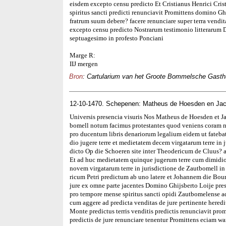
eisdem excepto censu predicto Et Cristianus Henrici Crist
spiritus sancti predicti renunciavit Promittens domino G
fratrum suum debere? facere renunciare super terra vendi
excepto censu predicto Nostrarum testimonio litteraru
septuagesimo in profesto Ponciani
Marge R:
IIJ mergen
Bron
: Cartularium van het Groote Bommelsche Gasthui
12-10-1470. Schepenen: Matheus de Hoesden en Ja
Universis presencia visuris Nos Matheus de Hoesden et J
bomell notum facimus protestantes quod veniens coram n
pro ducentum libris denariorum legalium eidem ut fateba
dio jugere terre et medietatem decem virgatarum terre in 
dicto Op die Schoeren site inter Theodericum de Cluus? ab
Et ad huc medietatem quinque jugerum terre cum dimidio 
novem virgatarum terre in jurisdictione de Zautbomell in 
ricum Petri predictum ab uno latere et Johannem die Bouma
jure ex omne parte jacentes Domino Ghijsberto Loije pre
pro tempore mense spiritus sancti opidi Zautbomelense ad
cum aggere ad predicta venditas de jure pertinente hered
Monte predictus terris venditis predictis renunciavit prom
predictis de jure renunciare tenentur Promittens eciam w