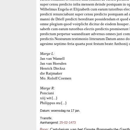
super censu predicto infra mensem deinde postquam in o
Wilhelmus Engela et Elijzabeth cum earum tutoribus elec
predicti renunciabunt super censu predicto postquam ad a
manni de Driell predicti hereditare possidendam et quod
omne plegium quod voirplicht dicitur de eisdem Insuper J
sabeth cum earum tutoribus electis predictis promiserun
predictum perpetue warandizare adversus omnes juri comp
predictis Nostrarum testimonio litterarum Datum anno d
agesimo septimo feria quarta post festum beate Anthonij
Marge L:
Jan van Wamell
Jan van Hoesden
Henrick Dircksz
die Raijmaker
Mo. Roloff Coemen
Marge R:
Ponciani
xiij wit{...}
Philippus stu{...}
Datum: woensdag na 17 jan.
Transfix.
Aanhangend:
25-02-1473
Bron
: Cartularium van het Groote Bommelsche Gasthui