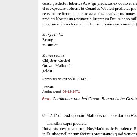
censu predicto Hubertus Auwrijn predictus ex domo et are
cius expectare noluerit Et Gerardus Wouteri predictus pr
censum predictum perpetue warandizare adversus omnes j
predicti Nostrarum testimonio litterarum Datum anno mi
tuagesimo primo feria secunda post dominicam contatur {?
Marge links:
Remigij
xv stuver
Marge rechts:
Ghijsbert Quekel
Ott van Malburch
gelost
Reminiscere valt op 10-3-1471.
Transfix.
Aanhangend:
09-12-1471
Bron
: Cartularium van het Groote Bommelsche Gasthui
09-12-1471. Schepenen: Matheus de Hoesden en Ro
Transfixa supra predicta
Universis presencia visuris Nos Matheus de Hoesden et 
in Zautboemell notum facimus protestantes quod veniens