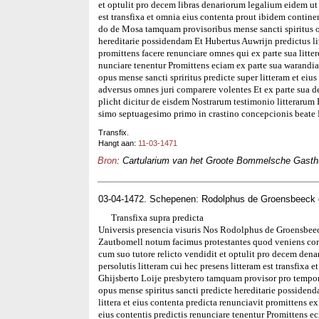
et optulit pro decem libras denariorum legalium eidem ut f
est transfixa et omnia eius contenta prout ibidem contine
do de Mosa tamquam provisoribus mense sancti spiritus
hereditarie possidendam Et Hubertus Auwrijn predictus litt
promittens facere renunciare omnes qui ex parte sua littere
nunciare tenentur Promittens eciam ex parte sua warandiam
opus mense sancti spriritus predicte super litteram et eius
adversus omnes juri comparere volentes Et ex parte sua
plicht dicitur de eisdem Nostrarum testimonio litteraru
simo septuagesimo primo in crastino concepcionis beate 
Transfix.
Hangt aan:
11-03-1471
Bron
: Cartularium van het Groote Bommelsche Gasthui
03-04-1472. Schepenen: Rodolphus de Groensbeeck 
Transfixa supra predicta
Universis presencia visuris Nos Rodolphus de Groensbeec
Zautbomell notum facimus protestantes quod veniens cora
cum suo tutore relicto vendidit et optulit pro decem den
persolutis litteram cui hec presens litteram est transfix
Ghijsberto Loije presbytero tamquam provisor pro tempor
opus mense spiritus sancti predicte hereditarie possidend
littera et eius contenta predicta renunciavit promittens ex
eius contentis predictis renunciare tenentur Promittens 