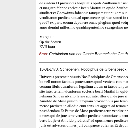
de eisdem Et provisores hospitalis opidi Zautbomelensis n
et magistri fabrice ecclesie beati Martini in opido Zautb
similiter et Goeswinus Johannis tamquam tutor uxore sue 
venditarum predictarum ad opus mense spiritus sancti i
quod? ex parte eorum deponere omne plegium quod voirpl
anno domini millesimo quadringentesimo sexagesimo no
Marge L:
Op die Scoren
XVIJ hont
Bron
: Cartularium van het Groote Bommelsche Gasthui
13-01-1470. Schepenen: Rodolphus de Groensbeeck e
Universis presencia visuris Nos Rodolphus de Groensbeec
bomell notum facimus protestantes quod veniens coram no
centum libris denariorum legalium eidem ut fatebatur perso
site inter terram vicariorum ecclesie beati Martini in op
helmum Schoen ab alio latere aut inter illos qui de jure
Arnoldo de Mosa juniori tamquam provisoribus pro tempor
mense predicte in allodio cum censu et aggere ad terram 
possidendam Et Petrus de Mosa predictus terre vendite pr
omnes qui de jure terre vendite predicte renunciare tene
berto Loije et Arnoldo predictis? ad opus mense predicte 
juris est adversus omnes juri comparere volentes Et depo