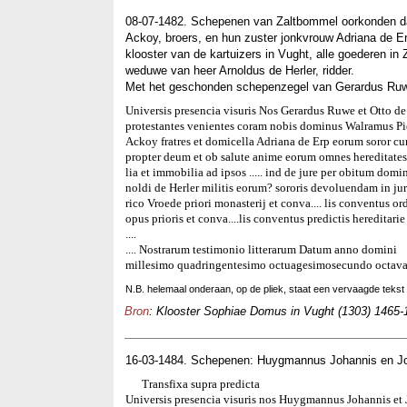
08-07-1482. Schepenen van Zaltbommel oorkonden dat
Ackoy, broers, en hun zuster jonkvrouw Adriana de E
klooster van de kartuizers in Vught, alle goederen in
weduwe van heer Arnoldus de Herler, ridder.
Met het geschonden schepenzegel van Gerardus Ru
Universis presencia visuris Nos Gerardus Ruwe et Otto d
protestantes venientes coram nobis dominus Walramus Pi
Ackoy fratres et domicella Adriana de Erp eorum soror cum
propter deum et ob salute anime eorum omnes hereditates et
lia et immobilia ad ipsos ..... ind de jure per obitum dom
noldi de Herler militis eorum? sororis devoluendam in ju
rico Vroede priori monasterij et conva.... lis conventus or
opus prioris et conva....lis conventus predictis hereditarie 
....
.... Nostrarum testimonio litterarum Datum anno domini
millesimo quadringentesimo octuagesimosecundo octava 
N.B. helemaal onderaan, op de pliek, staat een vervaagde tekst in
Bron
: Klooster Sophiae Domus in Vught (1303) 1465-1
16-03-1484. Schepenen: Huygmannus Johannis en J
Transfixa supra predicta
Universis presencia visuris nos Huygmannus Johannis et 