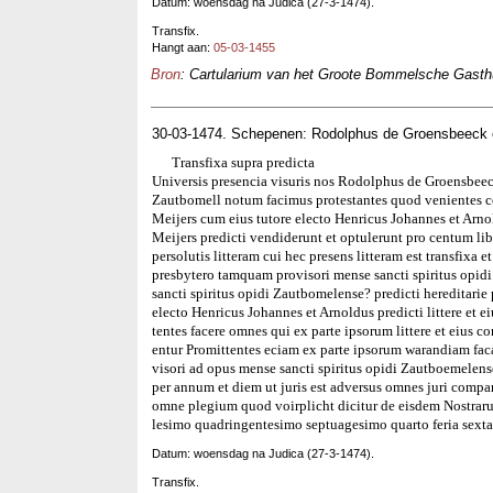
Datum: woensdag na Judica (27-3-1474).
Transfix.
Hangt aan:
05-03-1455
Bron
: Cartularium van het Groote Bommelsche Gasthui
30-03-1474. Schepenen: Rodolphus de Groensbeeck 
Transfixa supra predicta
Universis presencia visuris nos Rodolphus de Groensbeec
Zautbomell notum facimus protestantes quod venientes co
Meijers cum eius tutore electo Henricus Johannes et Arnol
Meijers predicti vendiderunt et optulerunt pro centum li
persolutis litteram cui hec presens litteram est transfix
presbytero tamquam provisori mense sancti spiritus opi
sancti spiritus opidi Zautbomelense? predicti hereditarie
electo Henricus Johannes et Arnoldus predicti littere et e
tentes facere omnes qui ex parte ipsorum littere et eius co
entur Promittentes eciam ex parte ipsorum warandiam fa
visori ad opus mense sancti spiritus opidi Zautboemelense 
per annum et diem ut juris est adversus omnes juri compa
omne plegium quod voirplicht dicitur de eisdem Nostrar
lesimo quadringentesimo septuagesimo quarto feria sexta
Datum: woensdag na Judica (27-3-1474).
Transfix.