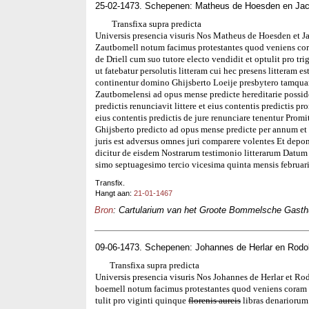
25-02-1473. Schepenen: Matheus de Hoesden en Ja
Transfixa supra predicta
Universis presencia visuris Nos Matheus de Hoesden et 
Zautbomell notum facimus protestantes quod veniens cor
de Driell cum suo tutore electo vendidit et optulit pro tr
ut fatebatur persolutis litteram cui hec presens litteram e
continentur domino Ghijsberto Loeije presbytero tamquam
Zautbomelensi ad opus mense predicte hereditarie possid
predictis renunciavit littere et eius contentis predictis pr
eius contentis predictis de jure renunciare tenentur Pro
Ghijsberto predicto ad opus mense predicte per annum et d
juris est adversus omnes juri comparere volentes Et dep
dicitur de eisdem Nostrarum testimonio litterarum Datu
simo septuagesimo tercio vicesima quinta mensis februari
Transfix.
Hangt aan:
21-01-1467
Bron
: Cartularium van het Groote Bommelsche Gasthui
09-06-1473. Schepenen: Johannes de Herlar en Rodo
Transfixa supra predicta
Universis presencia visuris Nos Johannes de Herlar et Ro
boemell notum facimus protestantes quod veniens coram 
tulit pro viginti quinque
florenis aureis
libras denariorum 