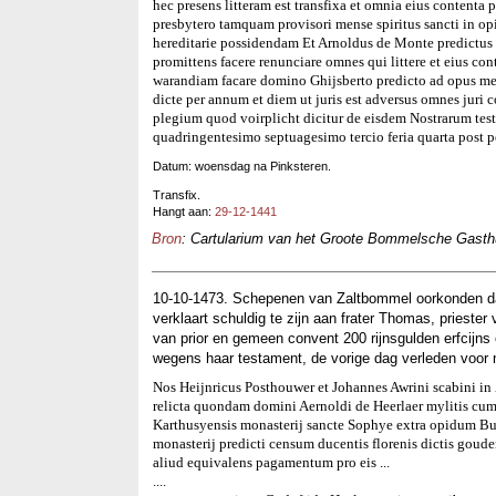
hec presens litteram est transfixa et omnia eius contenta
presbytero tamquam provisori mense spiritus sancti in o
hereditarie possidendam Et Arnoldus de Monte predictus li
promittens facere renunciare omnes qui littere et eius con
warandiam facare domino Ghijsberto predicto ad opus mens
dicte per annum et diem ut juris est adversus omnes juri
plegium quod voirplicht dicitur de eisdem Nostrarum te
quadringentesimo septuagesimo tercio feria quarta post 
Datum: woensdag na Pinksteren.
Transfix.
Hangt aan:
29-12-1441
Bron
: Cartularium van het Groote Bommelsche Gasthui
10-10-1473. Schepenen van Zaltbommel oorkonden da
verklaart schuldig te zijn aan frater Thomas, prieste
van prior en gemeen convent 200 rijnsgulden erfcijns 
wegens haar testament, de vorige dag verleden voor 
Nos Heijnricus Posthouwer et Johannes Awrini scabini i
relicta quondam domini Aernoldi de Heerlaer mylitis cum 
Karthusyensis monasterij sancte Sophye extra opidum B
monasterij predicti censum ducentis florenis dictis gou
aliud equivalens pagamentum pro eis ...
....