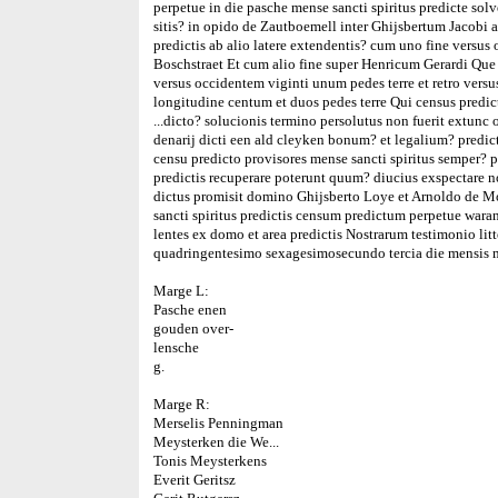
perpetue in die pasche mense sancti spiritus predicte so
sitis? in opido de Zautboemell inter Ghijsbertum Jacobi a
predictis ab alio latere extendentis? cum uno fine ver
Boschstraet Et cum alio fine super Henricum Gerardi Que a
versus occidentem viginti unum pedes terre et retro versus
longitudine centum et duos pedes terre Qui census predict
...dicto? solucionis termino persolutus non fuerit extun
denarij dicti een ald cleyken bonum? et legalium? pred
censu predicto provisores mense sancti spiritus semper? p
predictis recuperare poterunt quum? diucius exspectare 
dictus promisit domino Ghijsberto Loye et Arnoldo de 
sancti spiritus predictis censum predictum perpetue wara
lentes ex domo et area predictis Nostrarum testimonio l
quadringentesimo sexagesimosecundo tercia die mensis 
Marge L:
Pasche enen
gouden over-
lensche
g.
Marge R:
Merselis Penningman
Meysterken die We...
Tonis Meysterkens
Everit Geritsz