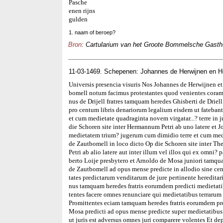
Pasche
enen rijns
gulden
1. naam of beroep?
Bron
: Cartularium van het Groote Bommelsche Gasthui
11-03-1469. Schepenen: Johannes de Herwijnen en H
Universis presencia visuris Nos Johannes de Herwijnen et
bomell notum facimus protestantes quod venientes coram
nus de Drijell fratres tamquam heredes Ghisberti de Driel
pro centum libris denariorum legalium eisdem ut fateban
et cum medietate quadraginta novem virgatar...? terre in 
die Schoren site inter Hermannum Petri ab uno latere et 
medietatem trium? jugerum cum dimidio terre et cum mediet
de Zautbomell in loco dicto Op die Schoren site inter T
Petri ab alio latere aut inter illum vel illos qui ex omni? 
berto Loije presbytero et Arnoldo de Mosa juniori tamqua
de Zautbomell ad opus mense predicte in allodio sine ce
tates predictarum venditarum de jure pertinente heredit
nus tamquam heredes fratris eorumdem predicti medietat
tentes facere omnes renunciare qui medietatibus terrarum
Promittentes eciam tamquam heredes fratris eorumdem pr
Mosa predicti ad opus mense predicte super medietatibu
ut juris est adversus omnes juri comparere volentes Et d