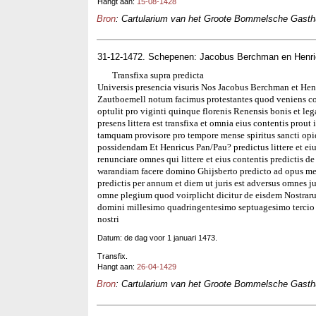
Hangt aan:
15-08-1428
Bron
: Cartularium van het Groote Bommelsche Gasthui
31-12-1472. Schepenen: Jacobus Berchman en Henr
Transfixa supra predicta
Universis presencia visuris Nos Jacobus Berchman et Hen
Zautboemell notum facimus protestantes quod veniens co
optulit pro viginti quinque florenis Renensis bonis et leg
presens littera est transfixa et omnia eius contentis pro
tamquam provisore pro tempore mense spiritus sancti opi
possidendam Et Henricus Pan/Pau? predictus littere et eiu
renunciare omnes qui littere et eius contentis predictis d
warandiam facere domino Ghijsberto predicto ad opus mense
predictis per annum et diem ut juris est adversus omnes 
omne plegium quod voirplicht dicitur de eisdem Nostrar
domini millesimo quadringentesimo septuagesimo tercio 
nostri
Datum: de dag voor 1 januari 1473.
Transfix.
Hangt aan:
26-04-1429
Bron
: Cartularium van het Groote Bommelsche Gasthui