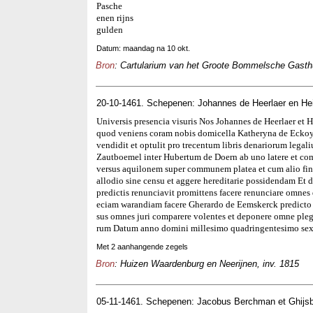
Pasche
enen rijns
gulden
Datum: maandag na 10 okt.
Bron
: Cartularium van het Groote Bommelsche Gasthui
20-10-1461. Schepenen: Johannes de Heerlaer en Hei
Universis presencia visuris Nos Johannes de Heerlaer et 
quod veniens coram nobis domicella Katheryna de Eckoy
vendidit et optulit pro trecentum libris denariorum legalium
Zautboemel inter Hubertum de Doern ab uno latere et co
versus aquilonem super communem platea et cum alio fi
allodio sine censu et aggere hereditarie possidendam Et 
predictis renunciavit promittens facere renunciare omnes 
eciam warandiam facere Gherardo de Eemskerck predicto su
sus omnes juri comparere volentes et deponere omne plegi
rum Datum anno domini millesimo quadringentesimo sexa
Met 2 aanhangende zegels
Bron
: Huizen Waardenburg en Neerijnen, inv. 1815
05-11-1461. Schepenen: Jacobus Berchman et Ghijsber