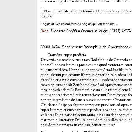
.... coram magistro Godofrido Haels notario et testibus ...
....
... Nostrarum testimonio litterarum Datum anno domini mi
martiris
Zegels af. Op de achterzijde nog enige Latijnse tekst.
Bron
: Klooster Sophiae Domus in Vught (1303) 1465-1
30-03-1474. Schepenen: Rodolphus de Groensbeeck 
Transfixa supra predicta
Universis presencia visuris nos Rodolphus de Groensbeec
boemell notum facimus protestantes quod venientes coram
eius tutore electo Henricus Johannes et Arnoldus filij et
et optulerunt pro centum librarum denariorum eisdem ut fat
transfixa et omnia eius contenta prout ibidem continent
sancti spiritus opidi Zautbomelense? ad opus mense sanct
tarie possidendam Et Bartraerdis cum eius tutore electo H
et eius contentis predictis renunciaverunt Promittentes fa
contentis predictis de jure renunciare tenentur Promitte
Ghijsberto Loije presbytero tamquam provisori ad opus m
super litteram et eius contentis predictis per annum et di
volentes Et ex parte ipsorum omne plegium deponere quo
testimonio litterarum Datum anno domini millesimo quad
post dominicam qua in ecclesia cantatur judica