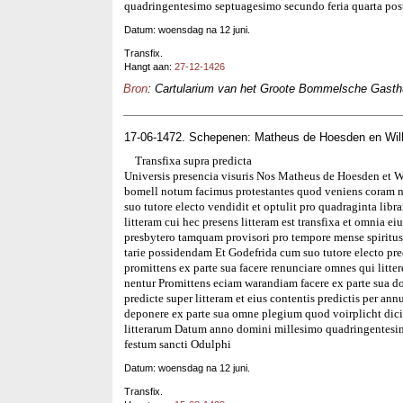
quadringentesimo septuagesimo secundo feria quarta pos
Datum: woensdag na 12 juni.
Transfix.
Hangt aan:
27-12-1426
Bron
: Cartularium van het Groote Bommelsche Gasthui
17-06-1472. Schepenen: Matheus de Hoesden en Wilh
Transfixa supra predicta
Universis presencia visuris Nos Matheus de Hoesden et W
bomell notum facimus protestantes quod veniens coram n
suo tutore electo vendidit et optulit pro quadraginta lib
litteram cui hec presens litteram est transfixa et omnia 
presbytero tamquam provisori pro tempore mense spiritus
tarie possidendam Et Godefrida cum suo tutore electo predi
promittens ex parte sua facere renunciare omnes qui littere
nentur Promittens eciam warandiam facere ex parte sua d
predicte super litteram et eius contentis predictis per an
deponere ex parte sua omne plegium quod voirplicht dic
litterarum Datum anno domini millesimo quadringentesim
festum sancti Odulphi
Datum: woensdag na 12 juni.
Transfix.