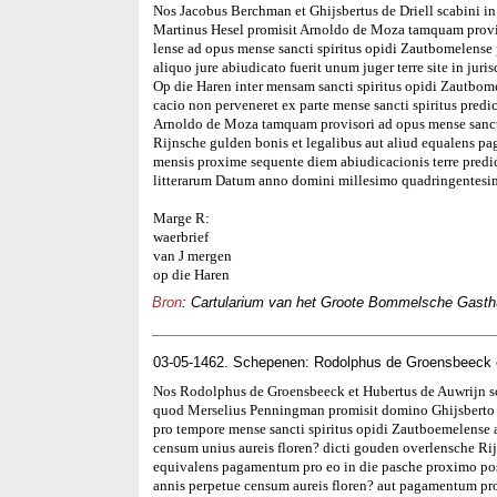
Nos Jacobus Berchman et Ghijsbertus de Driell scabini i
Martinus Hesel promisit Arnoldo de Moza tamquam provis
lense ad opus mense sancti spiritus opidi Zautbomelense 
aliquo jure abiudicato fuerit unum juger terre site in juri
Op die Haren inter mensam sancti spiritus opidi Zautbomel
cacio non perveneret ex parte mense sancti spiritus predi
Arnoldo de Moza tamquam provisori ad opus mense sancti s
Rijnsche gulden bonis et legalibus aut aliud equalens pa
mensis proxime sequente diem abiudicacionis terre predi
litterarum Datum anno domini millesimo quadringentesi
Marge R:
waerbrief
van J mergen
op die Haren
Bron
: Cartularium van het Groote Bommelsche Gasthui
03-05-1462. Schepenen: Rodolphus de Groensbeeck e
Nos Rodolphus de Groensbeeck et Hubertus de Auwrijn s
quod Merselius Penningman promisit domino Ghijsberto
pro tempore mense sancti spiritus opidi Zautboemelense 
censum unius aureis floren? dicti gouden overlensche Ri
equivalens pagamentum pro eo in die pasche proximo pos
annis perpetue censum aureis floren? aut pagamentum pro e