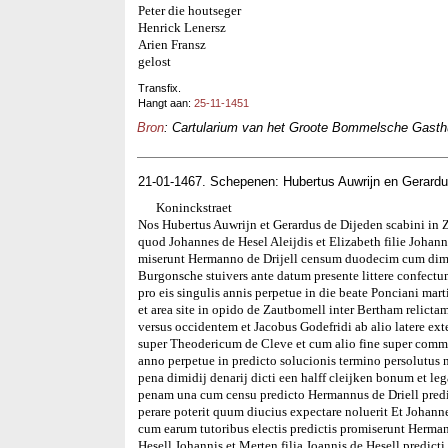
Peter die houtseger
Henrick Lenersz
Arien Fransz
gelost
Transfix.
Hangt aan:
25-11-1451
Bron
: Cartularium van het Groote Bommelsche Gasthui
21-01-1467. Schepenen: Hubertus Auwrijn en Gerardu
Koninckstraet
Nos Hubertus Auwrijn et Gerardus de Dijeden scabini in
quod Johannes de Hesel Aleijdis et Elizabeth filie Johann
miserunt Hermanno de Drijell censum duodecim cum dimid
Burgonsche stuivers ante datum presente littere confec
pro eis singulis annis perpetue in die beate Ponciani mar
et area site in opido de Zautbomell inter Bertham relicta
versus occidentem et Jacobus Godefridi ab alio latere e
super Theodericum de Cleve et cum alio fine super commu
anno perpetue in predicto solucionis termino persolutus 
pena dimidij denarij dicti een halff cleijken bonum et l
penam una cum censu predicto Hermannus de Driell predic
perare poterit quum diucius expectare noluerit Et Johanne
cum earum tutoribus electis predictis promiserunt Herma
Hesell Johannis et Merten filia Joannis de Hesell predict