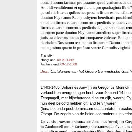
bomell notum facimus protestantes quod venientes coram
Arnoldi vendiderunt et optulerunt pro quadraginta libris
persolutis litteras quibus hec presens littera est transfi
domino Heymanno Raet presbytero hereditarie possidend
antedicti litteris et earum contentis predictis renunciave
litteris et earum contentis predictis de jure renunciare t
ex eorem parte domino Heymanno antedicto super litteris 
juris est adversus omnes juri comparere volentes Et depo
de eisdem Nostrarum testimonio litterarum Datum anno 
octuagesimo quarto in profesto sancte Gertrudis virginis
Transfix.
Hangt aan:
09-02-1449
Aanhangend:
09-12-1500
Bron
: Cartularium van het Groote Bommelsche Gasthui
14-03-1485. Johannes Auwrijn en Gregorius Morinck, 
verkocht en overgedragen heeft voor 40 pond 14 ho
Tengnagell, met bijbehorende tijns en dijk, waarbij 
hun deel beloofd hebben dit land te vrijwaren.
(feria secunda post dominicam qua cantatur in ecclesi
Oorspr. De zegels van de beide oorkonders zijn verlo
Universis p
raese
ntia visur
is
nos Johannes Auwrijn et Gre
in Zautbomell notu
m
facim
us
protestantes q
uod
veniens c
vendidit et optulit pro quadraginta libr
as
denar
iorum
leg