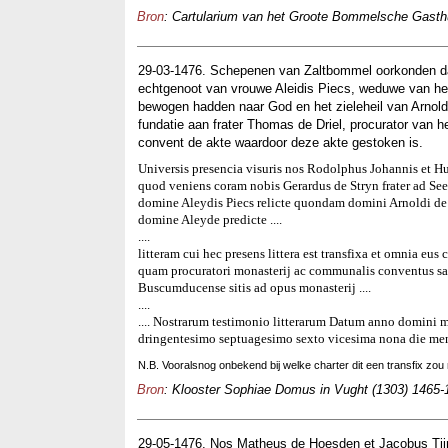
Bron
: Cartularium van het Groote Bommelsche Gasthui
29-03-1476. Schepenen van Zaltbommel oorkonden dat
echtgenoot van vrouwe Aleidis Piecs, weduwe van hee
bewogen hadden naar God en het zieleheil van Arnold
fundatie aan frater Thomas de Driel, procurator van h
convent de akte waardoor deze akte gestoken is.
Universis presencia visuris nos Rodolphus Johannis et H
quod veniens coram nobis Gerardus de Stryn frater ad Se
domine Aleydis Piecs relicte quondam domini Arnoldi de 
domine Aleyde predicte ....
....
litteram cui hec presens littera est transfixa et omnia eu
quam procuratori monasterij ac communalis conventus san
Buscumducense sitis ad opus monasterij ....
....
.... Nostrarum testimonio litterarum Datum anno domini 
dringentesimo septuagesimo sexto vicesima nona die men
N.B. Vooralsnog onbekend bij welke charter dit een transfix zou 
Bron
: Klooster Sophiae Domus in Vught (1303) 1465-1
29-05-1476. Nos Matheus de Hoesden et Jacobus Tijn