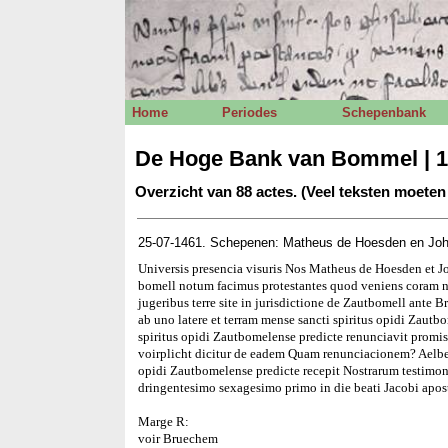
Home
Periodes
Schepenbank
De Hoge Bank van Bommel | 1
Overzicht van 88 actes. (Veel teksten moete
25-07-1461. Schepenen: Matheus de Hoesden en Joh
Universis presencia visuris Nos Matheus de Hoesden et Jo
bomell notum facimus protestantes quod veniens coram no
jugeribus terre site in jurisdictione de Zautbomell ante
ab uno latere et terram mense sancti spiritus opidi Zautb
spiritus opidi Zautbomelense predicte renunciavit prom
voirplicht dicitur de eadem Quam renunciacionem? Aelber
opidi Zautbomelense predicte recepit Nostrarum testimo
dringentesimo sexagesimo primo in die beati Jacobi apos
Marge R:
voir Bruechem