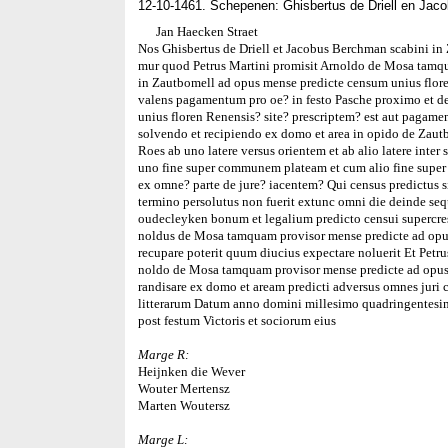
12-10-1461. Schepenen: Ghisbertus de Driell en Ja
Jan Haecken Straet
Nos Ghisbertus de Driell et Jacobus Berchman scabini in
mur quod Petrus Martini promisit Arnoldo de Mosa tamqu
in Zautbomell ad opus mense predicte censum unius flore
valens pagamentum pro oe? in festo Pasche proximo et d
unius floren Renensis? site? prescriptem? est aut pagamen
solvendo et recipiendo ex domo et area in opido de Zautb
Roes ab uno latere versus orientem et ab alio latere inte
uno fine super communem plateam et cum alio fine super 
ex omne? parte de jure? iacentem? Qui census predictus s
termino persolutus non fuerit extunc omni die deinde sequ
oudecleyken bonum et legalium predicto censui supercr
noldus de Mosa tamquam provisor mense predicte ad opus
recupare poterit quum diucius expectare noluerit Et Petru
noldo de Mosa tamquam provisor mense predicte ad opus
randisare ex domo et aream predicti adversus omnes juri
litterarum Datum anno domini millesimo quadringentesi
post festum Victoris et sociorum eius
Marge R:
Heijnken die Wever
Wouter Mertensz
Marten Woutersz
Marge L: