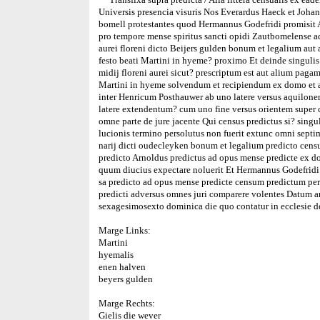
Universis presencia visuris Nos Everardus Haeck et Johan
bomell protestantes quod Hermannus Godefridi promisit
pro tempore mense spiritus sancti opidi Zautbomelense 
aurei floreni dicto Beijers gulden bonum et legalium au
festo beati Martini in hyeme? proximo Et deinde singulis
midij floreni aurei sicut? prescriptum est aut alium pagam
Martini in hyeme solvendum et recipiendum ex domo et a
inter Henricum Posthauwer ab uno latere versus aquilone
latere extendentum? cum uno fine versus orientem super 
omne parte de jure jacente Qui census predictus si? singul
lucionis termino persolutus non fuerit extunc omni sept
narij dicti oudecleyken bonum et legalium predicto cen
predicto Arnoldus predictus ad opus mense predicte ex dom
quum diucius expectare noluerit Et Hermannus Godefridi
sa predicto ad opus mense predicte censum predictum per
predicti adversus omnes juri comparere volentes Datum
sexagesimosexto dominica die quo contatur in ecclesie d
Marge Links:
Martini
hyemalis
enen halven
beyers gulden
Marge Rechts:
Gielis die wever